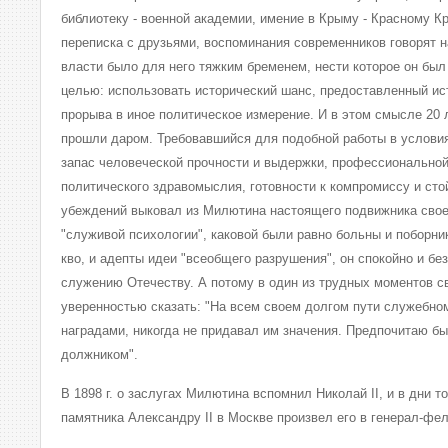
библиотеку - военной академии, имение в Крыму - Красному Кр
переписка с друзьями, воспоминания современников говорят н
власти было для него тяжким бременем, нести которое он был
целью: использовать исторический шанс, предоставленный ис
прорыва в иное политическое измерение. И в этом смысле 20 
прошли даром. Требовавшийся для подобной работы в услови
запас человеческой прочности и выдержки, профессиональной
политического здравомыслия, готовности к компромиссу и ст
убеждений выковал из Милютина настоящего подвижника свое
"служивой психологии", каковой были равно больны и поборни
кво, и адепты идеи "всеобщего разрушения", он спокойно и бе
служению Отечеству. А потому в один из трудных моментов св
уверенностью сказать: "На всем своем долгом пути служебном
наградами, никогда не придавал им значения. Предпочитаю бы
должником".
В 1898 г. о заслугах Милютина вспомнил Николай II, и в дни 
памятника Александру II в Москве произвел его в генерал-ф