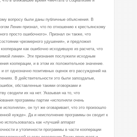
, что в ближайшее время «мечтать о социализме и
этому вопросу были даны публичные объяснения. В
логом Ленин признал, что по отношению к крестьянскому
ого просто ошибочного». Признал он также, что
 состоянии чрезмерного удушения», и предложил
 кооперации как ошибочно исходившую из расчета, что
рямой линии». Эти признания послужили исходным
ния кооперации, и в этом их положительное значение.
 и от однозначно позитивных оценок его рассуждений на
ениях. В действительности это были запоздалые,
ошибок, обставленные такими оговорками и
ву сводили их на нет. Указывая на то, что
бования программы партии «исполняли очень
е исполняли», он тут же оговаривает, что это произошло
оенной нужде». Да и неисполнение программы он сводит к
чно использовалась как «лучший аппарат
очности и утопичности программы в части кооперации
в предложенной съезду резолюции Ленин призывает и