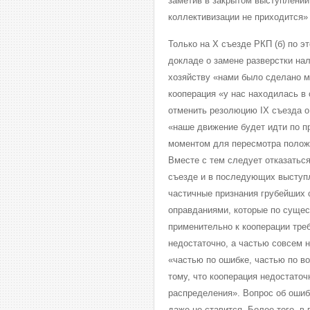
заметив в закрытом выступлении
коллективизации не приходится»
Только на X съезде РКП (б) по 
докладе о замене разверстки на
хозяйству «нами было сделано мн
кооперация «у нас находилась в
отменить резолюцию IX съезда о
«наше движение будет идти по п
моментом для пересмотра положе
Вместе с тем следует отказаться
съезде и в последующих выступл
частичные признания грубейших 
оправданиями, которые по сущест
применительно к кооперации тре
недостаточно, а частью совсем н
«частью по ошибке, частью по в
тому, что кооперация недостато
распределения». Вопрос об ошиб
даже не ставится. Более того, 