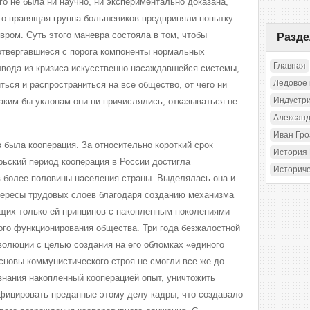
о не была ни научно, ни экспериментально доказана,
го правящая группа большевиков предприняли попытку
вром. Суть этого маневра состояла в том, чтобы
Разд
отвергавшиеся с порога компоненты нормальных
Главная
вода из кризиса искусственно насаждавшейся системы,
Ледовое
иться и распространиться на все общество, от чего ни
Индустр
каким бы уклонам они ни причислялись, отказываться не
Александ
Иван Гр
 была кооперация. За относительно короткий срок
История
рьский период кооперация в России достигла
Историч
 более половины населения страны. Выделялась она и
тересы трудовых слоев благодаря созданию механизма
щих только ей принципов с накопленным поколениями
го функционирования общества. Три года безжалостной
волюции с целью создания на его обломках «единого
сновы коммунистического строя не смогли все же до
ознания накопленный кооперацией опыт, уничтожить
фицировать преданные этому делу кадры, что создавало