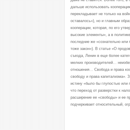
дальше использовать кооперацию
перекладывает не только на войн
оставалось»), но и главным обр
кооперации, которая, по его ут
высокие элементы», а в политике
последние же «сознательно или 
тоже закон»). В статье «О продо
съезда, Ленин в еще более кате
мелких производителей… неизбе
отношения… Свобода и права коо
свободу и права капитализма». З
истину «было бы глупостью или 
что переход от разверстки к нал
расширение ее «свободы» и ее п
подчеркивает относительный, ог