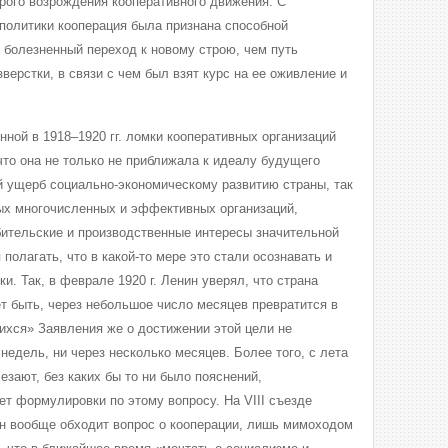
рого возрождения кооперативного движения. С
политики кооперация была признана способной
е болезненный переход к новому строю, чем путь
верстки, в связи с чем был взят курс на ее оживление и
ной в 1918–1920 гг. ломки кооперативных организаций
что она не только не приближала к идеалу будущего
й ущерб социально-экономическому развитию страны, так
мых многочисленных и эффективных организаций,
ительские и производственные интересы значительной
полагать, что в какой-то мере это стали осознавать и
. Так, в феврале 1920 г. Ленин уверял, что страна
ет быть, через небольшое число месяцев превратится в
ихся» Заявления же о достижении этой цели не
недель, ни через несколько месяцев. Более того, с лета
езают, без каких бы то ни было пояснений,
ет формулировки по этому вопросу. На VIII съезде
 он вообще обходит вопрос о кооперации, лишь мимоходом