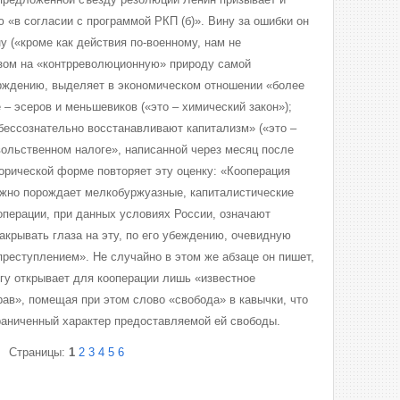
 «в согласии с программой РКП (б)». Вину за ошибки он
у («кроме как действия по-военному, нам не
азом на «контрреволюционную» природу самой
верждению, выделяет в экономическом отношении «более
 – эсеров и меньшевиков («это – химический закон»);
бессознательно восстанавливают капитализм» («это –
вольственном налоге», написанной через месяц после
горической форме повторяет эту оценку: «Кооперация
жно порождает мелкобуржуазные, капиталистические
перации, при данных условиях России, означают
акрывать глаза на эту, по его убеждению, очевидную
преступлением». Не случайно в этом же абзаце он пишет,
огу открывает для кооперации лишь «известное
рав», помещая при этом слово «свобода» в кавычки, что
раниченный характер предоставляемой ей свободы.
Страницы:
1
2
3
4
5
6