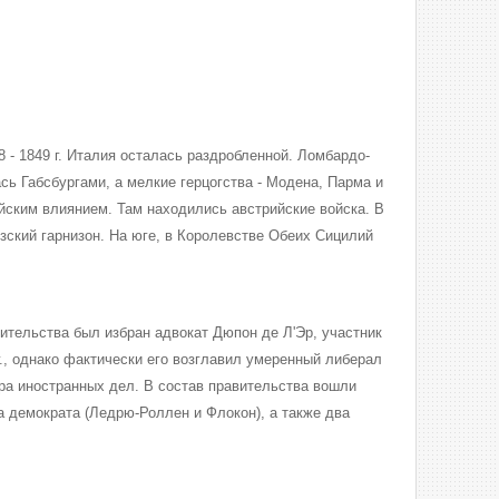
 - 1849 г. Италия осталась раздробленной. Ломбардо-
сь Габсбургами, а мелкие герцогства - Модена, Парма и
ийским влиянием. Там находились австрийские войска. В
зский гарнизон. На юге, в Королевстве Обеих Сицилий
тельства был избран адвокат Дюпон де Л'Эр, участник
 г., однако фактически его возглавил умеренный либерал
ра иностранных дел. В состав правительства вошли
а демократа (Ледрю-Роллен и Флокон), а также два