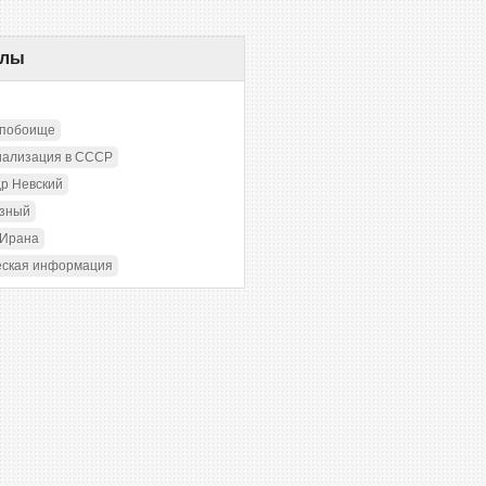
елы
 побоище
иализация в СССР
р Невский
озный
 Ирана
еская информация