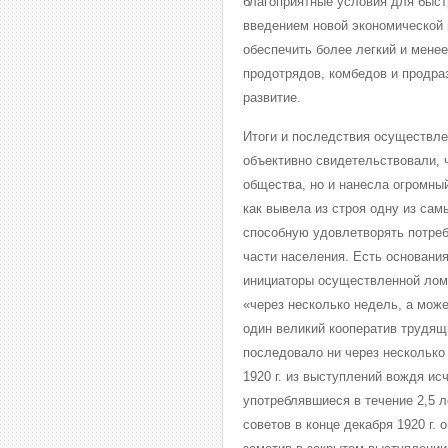
благоприятные условия для быст
введением новой экономической 
обеспечить более легкий и мене
продотрядов, комбедов и продраз
развитие.
Итоги и последствия осуществлен
объективно свидетельствовали, 
общества, но и нанесла огромны
как вывела из строя одну из са
способную удовлетворять потреб
части населения. Есть основания 
инициаторы осуществленной ломки
«через несколько недель, а мож
один великий кооператив трудящ
последовало ни через несколько 
1920 г. из выступлений вождя исч
употреблявшиеся в течение 2,5 л
советов в конце декабря 1920 г.