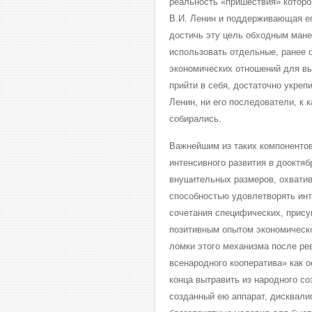
реальность «пришествия» которог
В.И. Ленин и поддерживающая е
достичь эту цель обходным мане
использовать отдельные, ранее 
экономических отношений для вы
прийти в себя, достаточно укреп
Ленин, ни его последователи, к 
собирались.
Важнейшим из таких компонентов
интенсивного развития в дооктяб
внушительных размеров, охватив
способностью удовлетворять ин
сочетания специфических, прису
позитивным опытом экономическо
ломки этого механизма после ре
всенародного кооператива» как о
конца вытравить из народного с
созданный ею аппарат, дисквали