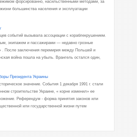
ежимом форсированно, насильственными методами, за
я жизни большинства населения и эксплуатации
у
дцев событий вызывала ассоциации с кораблекрушением.
ым, экипажем и пассажирами — недавно грозные
 . После заключения перемирия между Польшей и
ская война пошла на убыль. Врангель остался один,
боры Президента Украины
историческое значение. События 1 декабря 1991 г. стали
нном строительстве Украине, « корне изменил» ее
ожение. Референдум - форма принятия законов или
щественной или государственной жизни путем