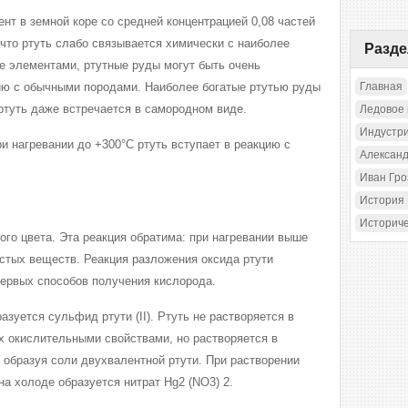
нт в земной коре со средней концентрацией 0,08 частей
 что ртуть слабо связывается химически с наиболее
Разд
е элементами, ртутные руды могут быть очень
ию с обычными породами. Наиболее богатые ртутью руды
Главная
ртуть даже встречается в самородном виде.
Ледовое
Индустр
и нагревании до +300°C ртуть вступает в реакцию с
Александ
Иван Гр
История
Историч
ного цвета. Эта реакция обратима: при нагревании выше
остых веществ. Реакция разложения оксида ртути
первых способов получения кислорода.
азуется сульфид ртути (II). Ртуть не растворяется в
х окислительными свойствами, но растворяется в
, образуя соли двухвалентной ртути. При растворении
на холоде образуется нитрат Hg2 (NO3) 2.