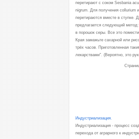
перетирают с соком Sesbania acule
nigrum. Для получения collurium
перетираются вместе в ступке. Д
предлагается следующий метод: 
в порошок серы. Все это помест
Края замажьте сахарной или рисо
трёх часов. Приготовленная так
лекарствами". (Вероятно, это р
Страни
Индустриализация.
Индустриализация - процесс созд
перехода от аграрного к индуст