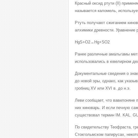
Красный оксид ртути (II) применя
называется каломель, использует
Ртуть получают сжиганием кинова
алхимики древности. Уравнение р
HgS+O2→Hg+SO2
Ранее различные амальгамы мета
использовались в ювелирном дел
Документальные сведения о знак
до новой эры, однако, как указы
гробниц XV или XVI в. до н.э.
Леви сообщает, что вавилоняне п
них киноварь. И если печную саж
существовал термин IM. KAL. G
По свидетельству Теофраста, гре
Стокгольмском папирусах, некотор