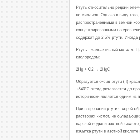
Ртуть относительно редкий элеме
на миллион. Однако в виду того,
распространенными в земной кор
концентрированными по сравнен
содержат до 2.5% ртути. Иногда 
Ртуть - малоактивный металл. Пр
кислородом:
2Hg + O2 → 2HgO
Образуется оксид ртути (II) крас
+340°C оксид разлагается до пр
исторически является одним из 
При нагревании ртути с серой обр
растворах кислот, не обладающи
царской водке и азотной кислоте
избытка ртути в азотной кислоте 