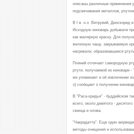
описаны различные применения р
подсвечивания металлов, ртутно
В I в. н.э. Витрувий, Диоскорид
Исходную киноварь добывали пр
как малярную краску. Для получ
железную чашу, закрываемую кр
нагревали; образовавшаяся ртут
Плиний отличает самородную ртут
ртути, получаемой из киновари -
же упоминает и об извлечении зо
э) сообщает о получении киновар
В "Раса-хридья" - буддийском та
всего, около девятого - десятого
свинца и олова.
"Чакрадатта". Еще один аюрведи
методы очищения и использовани