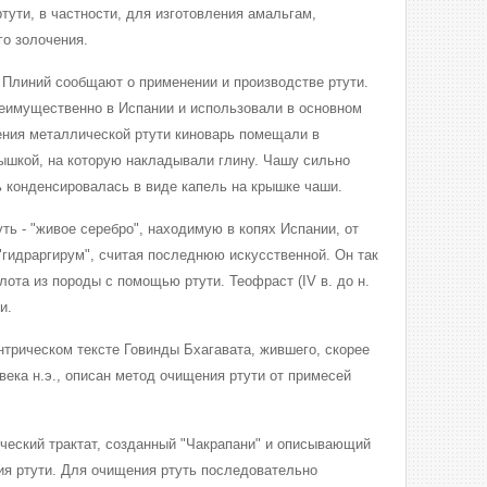
тути, в частности, для изготовления амальгам,
го золочения.
 и Плиний сообщают о применении и производстве ртути.
еимущественно в Испании и использовали в основном
ения металлической ртути киноварь помещали в
ышкой, на которую накладывали глину. Чашу сильно
ь конденсировалась в виде капель на крышке чаши.
ь - "живое серебро", находимую в копях Испании, от
 "гидраргирум", считая последнюю искусственной. Он так
лота из породы с помощью ртути. Теофраст (IV в. до н.
и.
нтрическом тексте Говинды Бхагавата, жившего, скорее
 века н.э., описан метод очищения ртути от примесей
ческий трактат, созданный "Чакрапани" и описывающий
я ртути. Для очищения ртуть последовательно