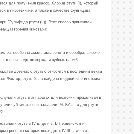
ется для получения красок. Хлорид ртути (I), который
ся в пиротехнике, а также в качестве фунгицида.
ри (Сульфида ртути (II)). Этот способ применяли
еакции горения киновари:
ллов, особенно амальгамы золота и серебра, широко
е, в производстве зеркал и зубных пломб.
омстве древних с ртутью относятся к последним векам
вает Фестер, ртуть была найдена в одной из египетских
олучали ртуть в аппаратах для возгонки, прокаливая в
у или сублиматы они называли IM. KAL, то для ртути
UG.
ки знали ртуть в IV в. до н.э. В Лейденском и
ые рецепты которых восходят к IV-III в. до н.э.,