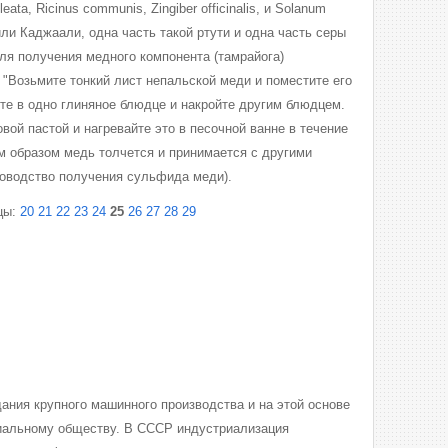
ata, Ricinus communis, Zingiber officinalis, и Solanum
 или Каджаали, одна часть такой ртути и одна часть серы
ля получения медного компонента (тамрайога)
"Возьмите тонкий лист непальской меди и поместите его
ите в одно глиняное блюдце и накройте другим блюдцем.
вой пастой и нагревайте это в песочной ванне в течение
им образом медь толчется и принимается с другими
уководство получения сульфида меди).
цы:
20
21
22
23
24
25
26
27
28
29
ания крупного машинного производства и на этой основе
риальному обществу. В СССР индустриализация