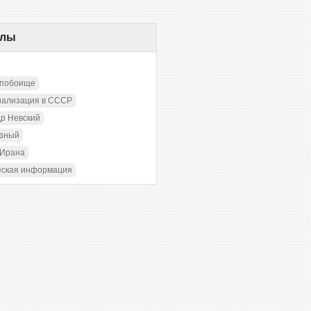
елы
 побоище
иализация в СССР
р Невский
озный
 Ирана
еская информация