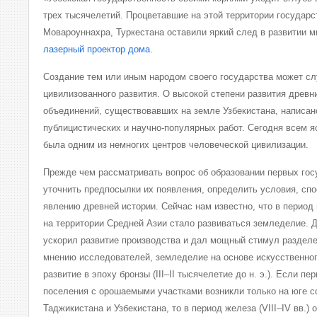
трех тысячелетий. Процветавшие на этой территории государс
Мовароуннахра, Туркестана оставили яркий след в развитии 
лазерный проектор дома
.
Создание тем или иным народом своего государства может сл
цивилизованного развития. О высокой степени развития древн
объединений, существовавших на земле Узбекистана, написан
публицистических и научно-популярных работ. Сегодня всем я
была одним из немногих центров человеческой цивилизации.
Прежде чем рассматривать вопрос об образовании первых гос
уточнить предпосылки их появления, определить условия, сп
явлению древней истории. Сейчас нам известно, что в период
на территории Средней Азии стало развиваться земледелие. 
ускорил развитие производства и дал мощный стимул разделе
мнению исследователей, земледелие на основе искусственно
развитие в эпоху бронзы (III–II тысячелетие до н. э.). Если п
поселения с орошаемыми участками возникли только на юге 
Таджикистана и Узбекистана, то в период железа (VIII–IV вв.)