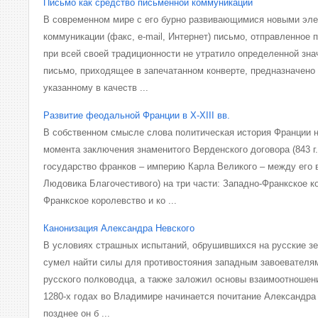
Письмо как средство письменной коммуникации
В современном мире с его бурно развивающимися новыми эл
коммуникации (факс, e-mail, Интернет) письмо, отправленное п
при всей своей традиционности не утратило определенной зна
письмо, приходящее в запечатанном конверте, предназначено
указанному в качеств ...
Развитие феодальной Франции в Х-ХІІІ вв.
В собственном смысле слова политическая история Франции на
момента заключения знаменитого Верденского договора (843 г.
государство франков – империю Карла Великого – между его 
Людовика Благочестивого) на три части: Западно-Франкское к
Франкское королевство и ко ...
Канонизация Александра Невского
В условиях страшных испытаний, обрушившихся на русские з
сумел найти силы для противостояния западным завоевателям
русского полководца, а также заложил основы взаимоотношен
1280-х годах во Владимире начинается почитание Александра 
позднее он б ...