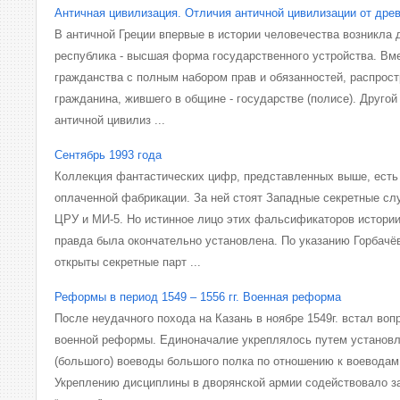
Античная цивилизация. Отличия античной цивилизации от дре
В античной Греции впервые в истории человечества возникла 
республика - высшая форма государственного устройства. Вме
гражданства с полным набором прав и обязанностей, распрос
гражданина, жившего в общине - государстве (полисе). Другой
античной цивилиз ...
Сентябрь 1993 года
Коллекция фантастических цифр, представленных выше, есть
оплаченной фабрикации. За ней стоят Западные секретные сл
ЦРУ и МИ-5. Но истинное лицо этих фальсификаторов истории
правда была окончательно установлена. По указанию Горбачё
открыты секретные парт ...
Реформы в период 1549 – 1556 гг. Военная реформа
После неудачного похода на Казань в ноябре 1549г. встал во
военной реформы. Единоначалие укреплялось путем установл
(большого) воеводы большого полка по отношению к воеводам 
Укреплению дисциплины в дворянской армии содействовало з