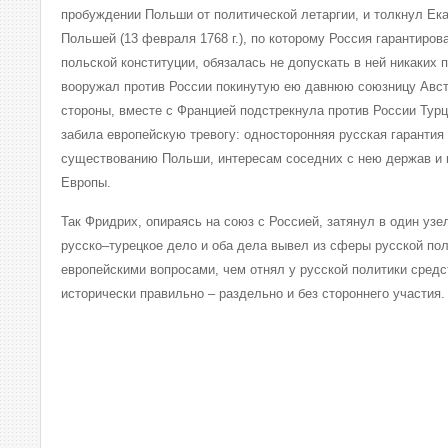
пробуждении Польши от политической летаргии, и толкнул Ека
Польшей (13 февраля 1768 г.), по которому Россия гарантиро
польской конституции, обязалась не допускать в ней никаких 
вооружал против России покинутую ею давнюю союзницу Австр
стороны, вместе с Францией подстрекнула против России Турцию
забила европейскую тревогу: односторонняя русская гарантия 
существованию Польши, интересам соседних с нею держав и 
Европы.
Так Фридрих, опираясь на союз с Россией, затянул в один узе
русско–турецкое дело и оба дела вывел из сферы русской пол
европейскими вопросами, чем отнял у русской политики средс
исторически правильно – раздельно и без стороннего участия