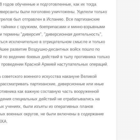
8 годов обученные и подготовленные, как их тогда
иверсанты были поголовно уничтожены. Уцелели только
стрелов был отправлен в Испанию. Все партизанские
 тайники с оружием, боеприпасами и минно-взрывными
 термины "диверсия", "диверсионная деятельность",
яться исключительно в отрицательном смысле и только
йшее развитие Воздушно-десантных войск пошло по
 по ведению боевых действий в тылу противника только
 проведении Красной Армией наступательных операций.
а советского военного искусства накануне Великой
рассматривать партизанские, диверсионные или иные
отивника как важную составную часть вооруженной
едения специальных действий не отрабатывались на
ых учениях, были изъяты из оперативных планов
ных военных округов, не были включены в содержание
РККА.