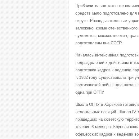
Приблизительно такое же количе
средств было подготовлено для 
округе. Разведывательным управ
заложено, кроме отечественного 
пулеметов, множество мин, гран
подготовлены вне СССР.
Началась интенсивная подготов
подразделений к действиям в ты
подготовка кадров к ведению па
К 1932 году существовало три у
партизанской войны: две школы 
одна при ОГПУ.
Школа ОГПУ в Харькове готовила
нелегальных позиций. Школа IV У
пришедших на советскую террито
течение 6 месяцев. Крупная шко
офицерских кадров к ведению во