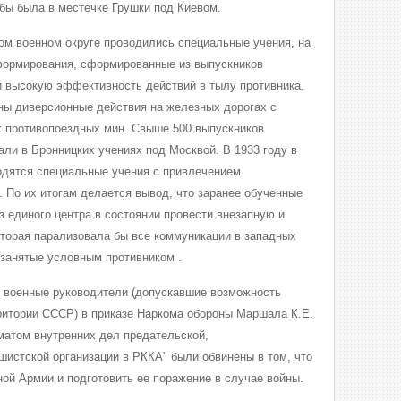
ьбы была в местечке Грушки под Киевом.
ом военном округе проводились специальные учения, на
 формирования, сформированные из выпускников
и высокую эффективность действий в тылу противника.
ны диверсионные действия на железных дорогах с
 противопоездных мин. Свыше 500 выпускников
али в Бронницких учениях под Москвой. В 1933 году в
одятся специальные учения с привлечением
. По их итогам делается вывод, что заранее обученные
з единого центра в состоянии провести внезапную и
торая парализовала бы все коммуникации в западных
 занятые условным противником .
 военные руководители (допускавшие возможность
ритории СССР) в приказе Наркома обороны Маршала К.Е.
матом внутренних дел предательской,
истской организации в РККА" были обвинены в том, что
ой Армии и подготовить ее поражение в случае войны.