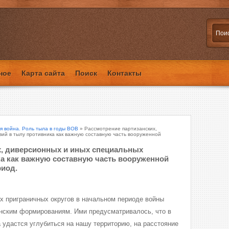
ное
Карта сайта
Поиск
Контакты
я война. Роль тыла в годы ВОВ
» Рассмотрение партизанских,
ий в тылу противника как важную составную часть вооруженной
х, диверсионных и иных специальных
ка как важную составную часть вооруженной
иод.
ах приграничных округов в начальном периоде войны
анским формированиям. Ими предусматривалось, что в
 удастся углубиться на нашу территорию, на расстояние