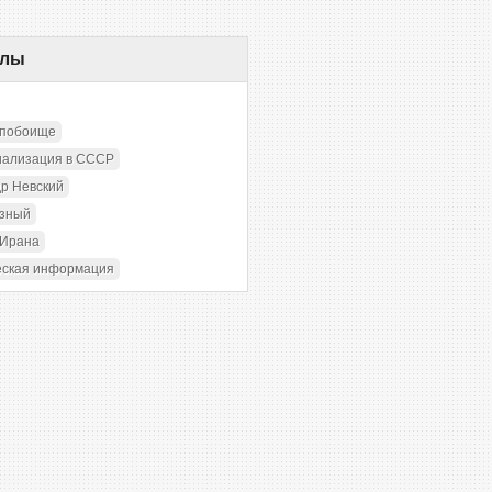
елы
 побоище
иализация в СССР
р Невский
озный
 Ирана
еская информация