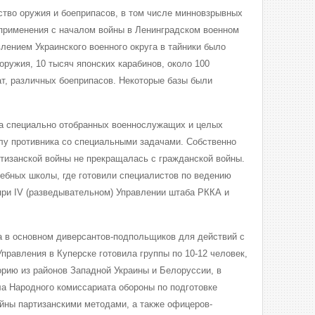
ство оружия и боеприпасов, в том числе минновзрывных
применения с началом войны в Ленинградском военном
лением Украинского военного округа в тайники было
оружия, 10 тысяч японских карабинов, около 100
ат, различных боеприпасов. Некоторые базы были
ка специально отобранных военнослужащих и целых
лу противника со специальными задачами. Собственно
ртизанской войны не прекращалась с гражданской войны.
чебных школы, где готовили специалистов по ведению
при IV (разведывательном) Управлении штаба РККА и
 в основном диверсантов-подпольщиков для действий с
правления в Куперске готовила группы по 10-12 человек,
рию из районов Западной Украины и Белоруссии, в
ла Народного комиссариата обороны по подготовке
йны партизанскими методами, а также офицеров-