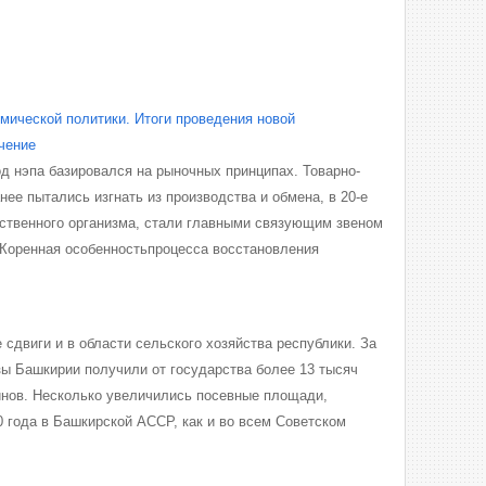
мической политики. Итоги проведения новой
чение
д нэпа базировался на рыночных принципах. Товарно-
ее пытались изгнать из производства и обмена, в 20-е
йственного организма, стали главными связующим звеном
 Коренная особенностьпроцесса восстановления
 сдвиги и в области сельского хозяйства республики. За
зы Башкирии получили от государства более 13 тысяч
йнов. Несколько увеличились посевные площади,
0 года в Башкирской АССР, как и во всем Советском