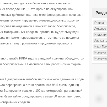
й границы, они должны были напороться на наши
о их преодолению. В это время на оккупированной
Разд
а боевых действий партизанские формирования начинают
стематическому нарушению железнодорожных и других
Главная
ходовав находящийся в войсках запас боеприпасов,
Ледовое
гих материальных средств, противник будет вынужден
Индустр
ования также перемещаются, в том числе за пределы
Александ
аваясь в тылу противника и продолжая проводить
Иван Гр
История
льного штаба РККА вдоль западной границы оборудуются
Историч
 и боеприпасами. О масштабе этих работ можно судить
ния Центральным штабом партизанского движения в годы
ло переброшено в тыл противника 98,5 тысяч единиц
рии Белоруссии только в 100-километровой приграничной
ны было тайно складировано свыше 50 тысяч винтовок,
нновзрывных средств.