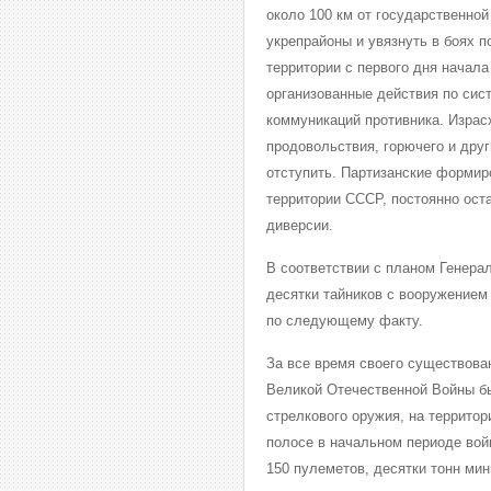
около 100 км от государственно
укрепрайоны и увязнуть в боях п
территории с первого дня начал
организованные действия по си
коммуникаций противника. Израс
продовольствия, горючего и дру
отступить. Партизанские формир
территории СССР, постоянно ост
диверсии.
В соответствии с планом Генера
десятки тайников с вооружением
по следующему факту.
За все время своего существова
Великой Отечественной Войны бы
стрелкового оружия, на террито
полосе в начальном периоде вой
150 пулеметов, десятки тонн ми