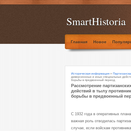
SmartHistoria
Главная
Новое
Популяр
Историческая информация
»
Партизанска
диверсионных и иных специальных действ
борьбы в предвоенный период.
Рассмотрение партизански
действий в тылу противни
борьбы в предвоенный пер
С 1932 года в оперативных план
важная роль отводилась партиз
случае, если войскам противника