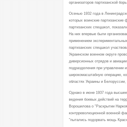
организаторов партизанской бор
Осенью 1932 года в Ленинградск
которых воинские партизанские
партизанских спецшкол, показал
На них впервые были организова
применением экспериментальных
партизанских спецшкол участвов
Украинском военном округе пров
диверсионных отрядов и авиации
подразделения при управлении и
широкомасштабную операцию, ко
областях Украины и Белоруссии,
Однако в июне 1937 года высшее
ведения боевых действий на тер
Ворошилова о "Раскрытии Нарко
контрреволюционной военной фаш
"пытались подорвать мощь Красн