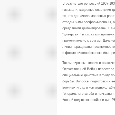
В результате репрессий 1937-193
называли, кадровые советские д
те, кто до начала массовых рас
отряды были расформированы, а
средствами демонтированы. Сами
"диверсант" и т.п. стали примен
применительно к врагам. Дальне
линии наращивания возможностей
в форме общевойскового боя при
Таким образом, теория и практик
Отечественной Войны перестала 
специальные действия в тылу пр
борьбы. Вопросы подготовки и в
военных играх и командно-штабн
Генерального штаба и пригранич
боевой подготовки войск и сил 