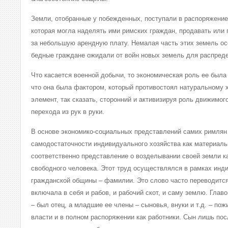
Земли, отобранные у побежденных, поступали в распоряжени
которая могла наделять ими римских граждан, продавать или
за небольшую арендную плату. Немалая часть этих земель осе
бедные граждане ожидали от войн новых земель для распред
Что касается военной добычи, то экономическая роль ее была
что она была фактором, который противостоял натуральному х
элемент, так сказать, сторонний и активизируя роль движимог
перехода из рук в руки.
В основе экономико-социальных представлений самих римлян
самодостаточности индивидуального хозяйства как материаль
соответственно представление о возделывании своей земли ка
свободного человека. Этот труд осуществлялся в рамках инд
гражданской общины – фамилии. Это слово часто переводится
включала в себя и рабов, и рабочий скот, и саму землю. Гла
– был отец, а младшие ее члены – сыновья, внуки и т.д. – пож
власти и в полном распоряжении как работники. Сын лишь пос