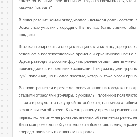
самостоятельным собственником, тогда то оказывалось, что и
работал "на себя".
В приобретение земли вкладывалась немалая доля богатств, 
Земельные участки у середине II в. до н.э. были, видимо, об
продажи.
Высокая товарность и специализация отличали подгородное х
основном в послекатоновские времена и ориентированное на с
Здесь разводили дорогие фрукты, ранние овощи, цветы – много
производилось и средними хозяевами. Птиц разводили дорогих
кур", павлинов, но и более простых, которых тоже могли прин
Распространяется и ремесло, рассчитанное на городского пот
старыми отраслями (гончары, сукновалы, плотники) появляютс
– тоже в результате насущной потребности, например хлебни
зерна и выпечкой хлеба. К очень раннему времени римские ав
первых коллегий – непроизводственных объединений ремесле
Диапазон ремесленной деятельности был очень велик, и разви
сосредотачиваясь в основном в городах.