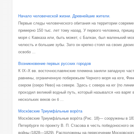
Начало человеческой жизни. Древнейшие жители.
Первые следы человеческого обитания на территории совреме
примерно 150 тыс. лет тому назад. У первого человека, прише
моря с Кавказа или, быть может, с Балкан, был маленький моз
челюсть и большие зубы. Зато он крепко стоял на своих двои
освобо ...
Возникновение первых русских городов
К IX–X вв. восточнославянские племена заняли западную час
равнины, ограниченную побережьем Черного моря на юге, Фи
озером (озеро Нево) на севере. Здесь с севера на юг (по лини
проходил великий водный путь, который назывался «из варяг в
нескольких веков он б ...
Моско́вские Триумфа́льные воро́та
Моско́вские Триумфа́льные воро́та (Рис. 18)— сооружены в 183
Петербурге по проекту В. П. Стасова в честь победоносного о
войны (1828—1829). Расположены на пересечении Московского