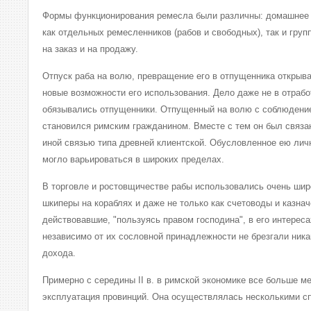
Формы функционирования ремесла были различны: домашнее 
как отдельных ремесленников (рабов и свободных), так и груп
на заказ и на продажу.
Отпуск раба на волю, превращение его в отпущенника открыв
новые возможности его использования. Дело даже не в отрабо
обязывались отпущенники. Отпущенный на волю с соблюдени
становился римским гражданином. Вместе с тем он был связ
иной связью типа древней клиентской. Обусловленное ею ли
могло варьироваться в широких пределах.
В торговле и ростовщичестве рабы использовались очень широ
шкиперы на кораблях и даже не только как счетоводы и казначе
действовавшие, "пользуясь правом господина", в его интерес
независимо от их сословной принадлежности не брезгали ник
дохода.
Примерно с середины II в. в римской экономике все больше м
эксплуатация провинций. Она осуществлялась несколькими с