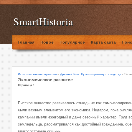
SmartHistoria
Главная
Новое
Популярное
Карта сайта
Поис
Историческая информация
»
Древний Рим. Путь к мировому господству
» Экон
Экономическое развитие
Страница 1
Рисское общество развивалось отнюдь не как самоизолирован
были важным элементом его экономики. Недаром, пока римлян
кампании имели ежегодный и даже сезонный характер. Труд во
земледельца, рассматривался как достойный гражданина, об
благосостояние общины.