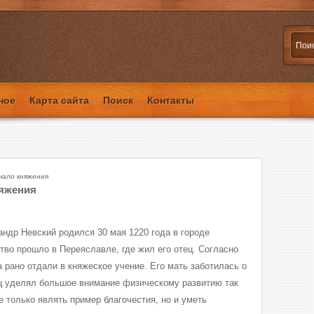
ное
Карта сайта
Поиск
Контакты
чало княжения
няжения
андр Невский родился 30 мая 1220 года в городе
тво прошло в Переяславле, где жил его отец. Согласно
 рано отдали в княжеское учение. Его мать заботилась о
ец уделял большое внимание физическому развитию так
 только являть пример благочестия, но и уметь