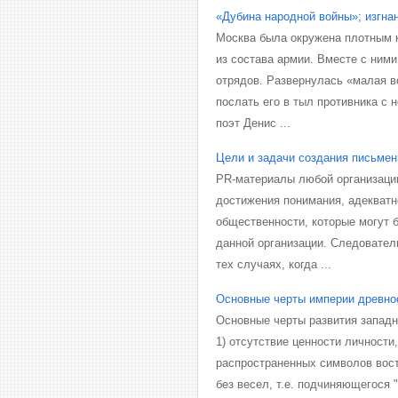
«Дубина народной войны»; изгна
Москва была окружена плотным 
из состава армии. Вместе с ним
отрядов. Развернулась «малая во
послать его в тыл противника с
поэт Денис ...
Цели и задачи создания письмен
PR-материалы любой организаци
достижения понимания, адекватн
общественности, которые могут 
данной организации. Следовател
тех случаях, когда ...
Основные черты империи древно
Основные черты развития западно
1) отсутствие ценности личности
распространенных символов вост
без весел, т.е. подчиняющегося "т