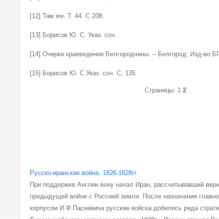
[12] Там же. Т. 44. С 208.
[13] Борисов Ю. С. Указ. соч.
[14] Очерки краеведения Белгородчины. – Белгород: Изд-во БГУ
[15] Борисов Ю. С.Указ. соч. С. 135
Страницы:
1
2
Русско-иранская война. 1826-1828гг.
При поддержке Англии вону начал Иран, рассчитывавший верн
предыдущей войне с Россией земли. После назначения глав
корпусом И.Ф.Паскевича русские войска добились ряда страте