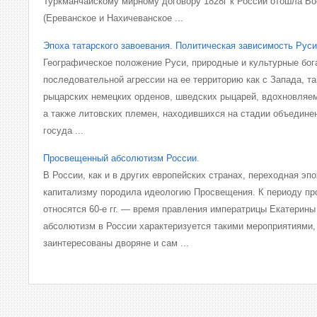
Туркманчайскому мирному договору 1828г к России отошла В
(Ереванское и Нахичеванское ...
Эпоха татарского завоевания. Политическая зависимость Руси
Географическое положение Руси, природные и куль­турные бог
последовательной агрессии на ее территорию как с Запада, та
рыцарских немецких орденов, шведских рыцарей, вдохновляе
а также литовских племен, находившихся на стадии объедине­
госуда ...
Просвещенный абсолютизм России.
В России, как и в других европейских странах, переходная эп
капитализму породила идеологию Просвещения. К периоду п
относятся 60-е гг. — время правления императрицы Екатерины
абсолютизм в России характеризуется такими мероприятиями,
заинтересованы дворяне и сам ...