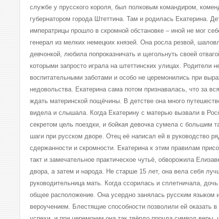
службе у прусского короля, был полковым командиром, комен
губернатором города Штеттина. Там и родилась Екатерина. Д
императрицы прошло в скромной обстановке – иной не мог себ
генерал из мелких немецких князей. Она росла резвой, шалов
девчонкой, любила попроказничать и щегольнуть своей отваг
которыми запросто играла на штеттинских улицах. Родители н
воспитательными заботами и особо не церемонились при выра
недовольства. Екатерина сама потом признавалась, что за вс
ждать материнской пощёчины. В детстве она много путешеств
видела и слышала. Когда Екатерину с матерью вызвали в Рос
секретом цель поездки, и бойкая девочка сумела с большим т
шаги при русском дворе. Отец её написал ей в руководство р
сдержанности и скромности. Екатерина к этим правилам прис
такт и замечательное практическое чутьё, обворожила Елизав
двора, а затем и народа. Не старше 15 лет, она вела себя луч
руководительница мать. Когда ссорилась и сплетничала, дочь
общее расположение. Она усердно занялась русским языком 
вероучением. Блестящие способности позволили ей оказать в
успехи, и при церемонии она так твёрдо прочла символ веры, 