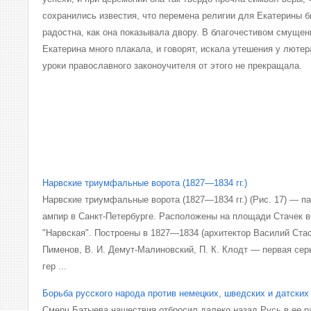
сохранились известия, что перемена религии для Екатерины бы
радостна, как она показывала двору. В благочестивом смуще
Екатерина много плакала, и говорят, искала утешения у лютер
уроки православного законоучителя от этого не прекращала.
Нарвские триумфальные ворота (1827—1834 гг.)
Нарвские триумфальные ворота (1827—1834 гг.) (Рис. 17) — п
ампир в Санкт-Петербурге. Расположены на площади Стачек в
"Нарвская". Построены в 1827—1834 (архитектор Василий Стас
Пименов, В. И. Демут-Малиновский, П. К. Клодт — первая серь
гер ...
Борьба русского народа против немецких, шведских и датски
Смерч Батыева нашествия отбросил далеко назад Русь в ее р