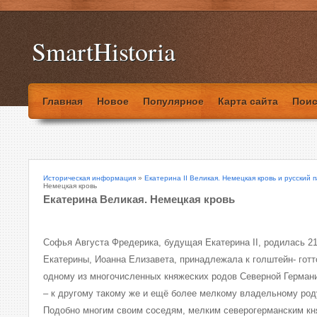
SmartHistoria
Главная
Новое
Популярное
Карта сайта
Поис
Историческая информация
»
Екатерина II Великая. Немецкая кровь и русский 
Немецкая кровь
Екатерина Великая. Немецкая кровь
Софья Августа Фредерика, будущая Екатерина ІІ, родилась 21
Екатерины, Иоанна Елизавета, принадлежала к голштейн- гот
одному из многочисленных княжеских родов Северной Германии
– к другому такому же и ещё более мелкому владельному род
Подобно многим своим соседям, мелким северогерманским кня