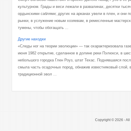
культурном. Грады и веси лежали в развалинах, десятки тыся
ордынскими саблями; других на арканах увели в плен, и они 
рынки, в услужение новым хозяевам, в ремесленные мастерск
тумены, чтобы обогащать ...
Другие находки
«Следы ног на теории эволюции» — так охарактеризовала газе
июня 1982 открытие, сделанное в долине реки Пэлюкси, в шес
небольшого городка Глен Роуз, штат Техас. Поднявшаяся пос
смыла часть осадочных пород, обнажив известняковый слой, в
традиционной эвол ...
Copyright © 2026 - All