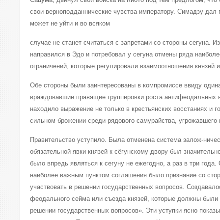
свои верноподданнические чувства императору. Симадзу дал п
может не уйти и во всяком
случае не станет считаться с запретами со стороны сегуна. И
направился в Эдо и потребовал у сегуна отмены ряда наибол
ограничений, которые регулировали взаимоотношения князей и
Обе стороны были заинтересованы в компромиссе ввиду одина
враждовавшие правящие группировки роста антифеодальных н
находило выражение не только в крестьянских восстаниях и го
сильном брожении среди рядового самурайства, угрожавшего 
Правительство уступило. Была отменена система залож-ничес
обязательной явки князей к сёгунскому двору был значительн
было впредь являться к сегуну не ежегодно, а раз в три года.
наиболее важным пунктом соглашения было признание со стор
участвовать в решении государственных вопросов. Создавало
феодального сейма или съезда князей, которые должны были 
решении государственных вопросов». Эти уступки ясно показы