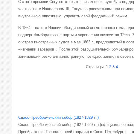
С этого времени Сегунат открыто связал свою судьбу с подде
частности, с Наполеоном III. Токугава рассчитывал при помо
внутреннюю оппозицию, упрочить свой феодальный режим.
В 1864 г. на юге Японии объединенный англо-франко-голланд
подверг бомбардировке порты и укрепления княжества Тёсю. 
обстрел иностранных судов в мае 1863 г., предпринятый в соо
«изгнании варваров». После этой разрушительной бомбардиро
занимавший резко антииностранную позицию, заявил о своей к
Страницы:
1
2
3
4
Спа́со-Преображе́нский собо́р (1827-1829 гг.)
Спа́со-Преображе́нский собор (1827-1829 гг.) (официальное на
Преображения Господня всей гвардии) в Санкт-Петербурге — 