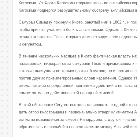
Кагосима. Из Форта Кагосимы открыли огонь по английским кора
Кагосима подвергся разрушительному обстрелу английскими 
Самураи Симадзу покинули Киото, занятый ими в 1862 г., и по
чтобы принять участие в боях с англичанами. Однако в Киото
отряды княжества Тёсю, открыто демонстрируя свое недовольс
и сёгунатом.
В течение нескольких месяцев в Киото фактическая власть на
называемых, низкоранговых самураев Тёсю и примыкавших к н
которые выступали не только против Токугава, но и против вс
против других привилегированных слоев населения. Однако э
имела никакой определенной программы действий и не пыталас
самостоятельно действовавшей народной стихией.
В этой обстановке Сегунат пытался лавировать: с одной стор
дать отпор иностранцам и первоначально отверг ультиматум 
выплаты возмещения за смерть Ричардсона, с другой, - начал
обратившись с просьбой о посредничестве между Англией и 