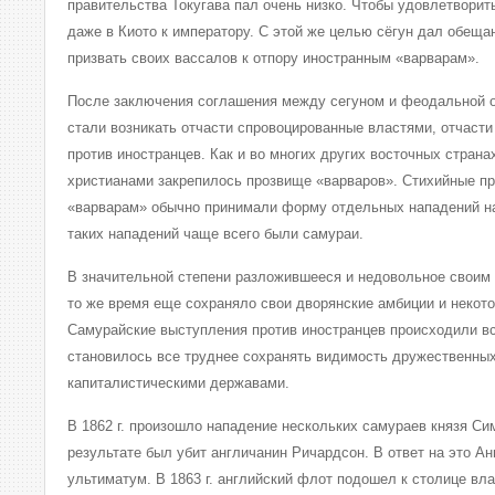
правительства Токугава пал очень низко. Чтобы удовлетворит
даже в Киото к императору. С этой же целью сёгун дал обеща
призвать своих вассалов к отпору иностранным «варварам».
После заключения соглашения между сегуном и феодальной о
стали возникать отчасти спровоцированные властями, отчаст
против иностранцев. Как и во многих других восточных страна
христианами закрепилось прозвище «варваров». Стихийные п
«варварам» обычно принимали форму отдельных нападений на
таких нападений чаще всего были самураи.
В значительной степени разложившееся и недовольное своим
то же время еще сохраняло свои дворянские амбиции и некото
Самурайские выступления против иностранцев происходили в
становилось все труднее сохранять видимость дружественны
капиталистическими державами.
В 1862 г. произошло нападение нескольких самураев князя Сим
результате был убит англичанин Ричардсон. В ответ на это А
ультиматум. В 1863 г. английский флот подошел к столице вл