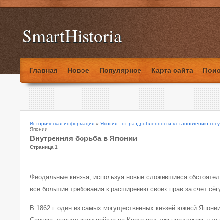
SmartHistoria
Главная
Новое
Популярное
Карта сайта
Поис
Историческая информация
»
Япония - от раздробленности к становлению гос
Японии
Внутренняя борьба в Японии
Страница 1
Феодальные князья, используя новые сложившиеся обстоятел
все большие требования к расширению своих прав за счет сёг
В 1862 г. один из самых могущественных князей южной Японии
Сацума, двинул свои войска на Киото под тем предлогом, что