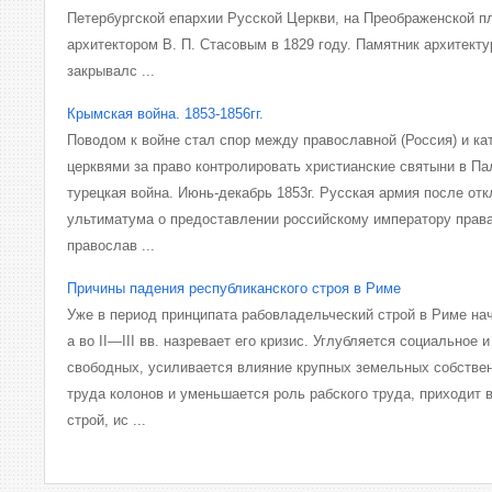
Петербургской епархии Русской Церкви, на Преображенской 
архитектором В. П. Стасовым в 1829 году. Памятник архитектур
закрывалс ...
Крымская война. 1853-1856гг.
Поводом к войне стал спор между православной (Россия) и ка
церквями за право контролировать христианские святыни в Пал
турецкая война. Июнь-декабрь 1853г. Русская армия после от
ультиматума о предоставлении российскому императору прав
православ ...
Причины падения республиканского строя в Риме
Уже в период принципата рабовладельческий строй в Риме нач
а во II—III вв. назревает его кризис. Углубляется социальное
свободных, усиливается влияние крупных земельных собствен
труда колонов и уменьшается роль рабского труда, приходит
строй, ис ...