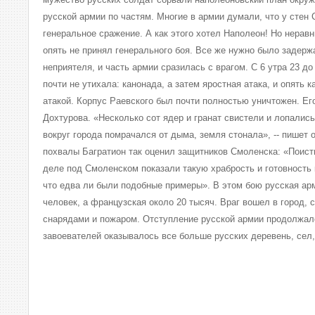
русской армии по частям. Многие в армии думали, что у стен
генеральное сражение. А как этого хотел Наполеон! Но нерав
опять не принял генерального боя. Все же нужно было задерж
неприятеля, и часть армии сразилась с врагом. С 6 утра 23 до
почти не утихала: канонада, а затем яростная атака, и опять к
атакой. Корпус Раевского был почти полностью уничтожен. Ег
Дохтурова. «Несколько сот ядер и гранат свистели и лопались
вокруг города помрачался от дыма, земля стонала», -- пишет 
похвалы Багратион так оценил защитников Смоленска: «Поисти
деле под Смоленском показали такую храбрость и готовность
что едва ли были подобные примеры». В этом бою русская ар
человек, а французская около 20 тысяч. Враг вошел в город,
снарядами и пожаром. Отступление русской армии продолжал
завоевателей оказывалось все больше русских деревень, сел,