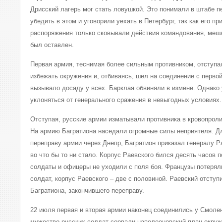
Дрисский лагерь мог стать ловушкой. Это понимали в штабе п
убедить в этом и уговорили уехать в Петербург, так как его п
распоряжения только сковывали действия командования, меша
был оставлен.
Первая армия, теснимая более сильным противником, отступа
избежать окружения и, отбиваясь, шел на соединение с перво
вызывало досаду у всех. Барклая обвиняли в измене. Однако 
уклоняться от генерального сражения в невыгодных условиях.
Отступая, русские армии изматывали противника в кровопрол
На армию Багратиона наседали огромные силы неприятеля. Дл
переправу армии через Днепр, Багратион приказал генералу Р
во что бы то ни стало. Корпус Раевского бился десять часов 
солдаты и офицеры не уходили с поля боя. Французы потерял
солдат, корпус Раевского – две с половиной. Раевский отступ
Багратиона, закончившего переправу.
22 июля первая и вторая армии наконец соединились у Смолен
мужество русских солдат сорвали наполеоновский план окруж