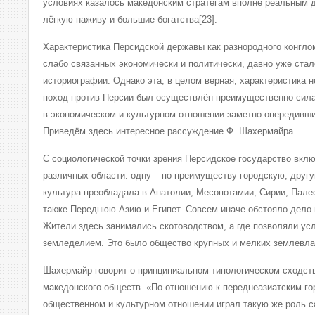
условиях казалось македонским стратегам вполне реальным 
лёгкую наживу и большие богатства[23].
Характеристика Персидской державы как разнородного конгло
слабо связанных экономически и политически, давно уже ста
историографии. Однако эта, в целом верная, характеристика н
поход против Персии был осуществлён преимущественно силам
в экономическом и культурном отношении заметно опередивши
Приведём здесь интересное рассуждение Ф. Шахермайра.
С социологической точки зрения Персидское государство вкл
различных области: одну – по преимуществу городскую, другу
культура преобладала в Анатолии, Месопотамии, Сирии, Палес
также Переднюю Азию и Египет. Совсем иначе обстояло дело 
Жители здесь занимались скотоводством, а где позволяли усл
земледелием. Это было общество крупных и мелких землевла
Шахермайр говорит о принципиальном типологическом сходств
македонского обществ. «По отношению к переднеазиатским го
общественном и культурном отношении играл такую же роль с