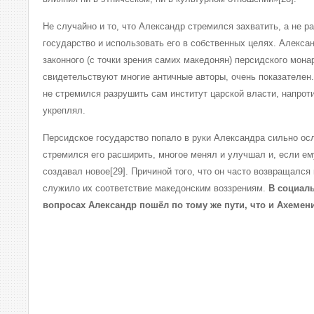
Не случайно и то, что Александр стремился захватить, а не 
государство и использовать его в собственных целях. Алекса
законного (с точки зрения самих македонян) персидского монар
свидетельствуют многие античные авторы, очень показателен.
не стремился разрушить сам институт царской власти, напроти
укреплял.
Персидское государство попало в руки Александра сильно ос
стремился его расширить, многое менял и улучшал и, если е
создавал новое[29]. Причиной того, что он часто возвращался
служило их соответствие македонским воззрениям.
В социал
вопросах Александр пошёл по тому же пути, что и Ахемен