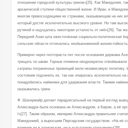
отношении городской культуры греков»[25]. Как Македония, та
архаической ступени общественной жизни. И Иран, и Македон
многом превосходящими их странами, оказывающим на них вл
который достиг исключительно высокого уровня. Но там высо
рутиной и ощущалась некоторая усталость от неё»[26]. Так же,
Передней Азии шла ожесточённая социально-политическая бор
сельские области отличались необыкновенной жизнестойкос
Примерно через полтораста лет после основания держава Ах
трещать по швам. Горные племена неоднократно отвоёвывали
сатрапы пограничных провинций вели независимую политику. 
состоянии подчинить их, так как опиралась исключительно на 
понадобились наёмники для удержания власти. Такими наёмн
оказывались греки.
Ф. Шахермайр делает парадоксальный на первый взгляд вывод
Александра была основана не Александром, а Киром, а её ор
I»[27]. Таким образом, империю Александра правильнее счит
Македонией, а выросшим Персидским государством. «На её со
влияния ни в этническом, ни в культурном отношении»[28].