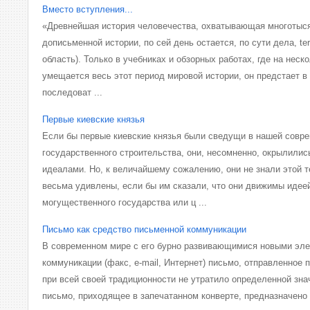
Вместо вступления...
«Древнейшая история человечества, охватывающая многотыс
дописьменной истории, по сей день остается, по сути дела, ter
область). Только в учебниках и обзорных работах, где на неск
умещается весь этот период мировой истории, он предстает в
последоват ...
Первые киевские князья
Если бы первые киевские князья были сведущи в нашей совре
государственного строительства, они, несомненно, окрылилис
идеалами. Но, к величайшему сожалению, они не знали этой т
весьма удивлены, если бы им сказали, что они движимы идее
могущественного государства или ц ...
Письмо как средство письменной коммуникации
В современном мире с его бурно развивающимися новыми эл
коммуникации (факс, e-mail, Интернет) письмо, отправленное п
при всей своей традиционности не утратило определенной зна
письмо, приходящее в запечатанном конверте, предназначено