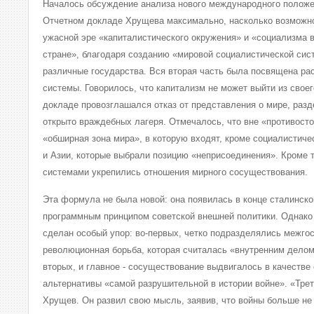
Началось обсуждение анализа нового международного положе
Отчетном докладе Хрущева максимально, насколько возможн
ужасной эре «капиталистического окружения» и «социализма 
стране», благодаря созданию «мировой социалистической си
различные государства. Вся вторая часть была посвящена ра
системы. Говорилось, что капитализм не может выйти из своег
докладе провозглашался отказ от представления о мире, разд
открыто враждебных лагеря. Отмечалось, что вне «противост
«обширная зона мира», в которую входят, кроме социалистиче
и Азии, которые выбрали позицию «неприсоединения». Кроме 
системами укрепились отношения мирного сосуществования.
Эта формула не была новой: она появилась в конце сталинско
программным принципом советской внешней политики. Однако
сделан особый упор: во-первых, четко подразделялись межго
революционная борьба, которая считалась «внутренним делом
вторых, и главное - сосуществование выдвигалось в качестве
альтернативы «самой разрушительной в истории войне». «Треть
Хрущев. Он развил свою мысль, заявив, что войны больше н