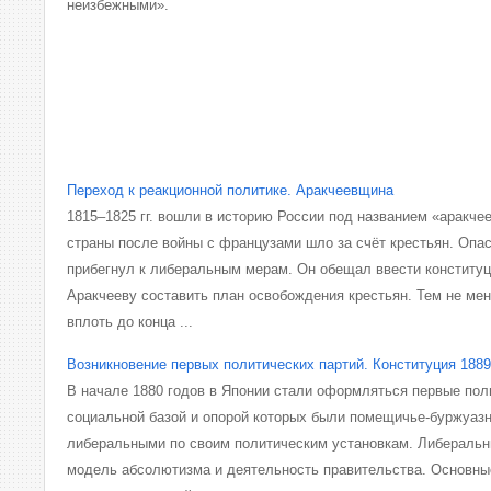
неизбежными».
Переход к реакционной политике. Аракчеевщина
1815–1825 гг. вошли в историю России под названием «аракч
страны после войны с французами шло за счёт крестьян. Опас
прибегнул к либеральным мерам. Он обещал ввести конституц
Аракчееву составить план освобождения крестьян. Тем не мене
вплоть до конца ...
Возникновение первых политических партий. Конституция 1889
В начале 1880 годов в Японии стали оформляться первые пол
социальной базой и опорой которых были помещичье-буржуазн
либеральными по своим политическим установкам. Либераль
модель абсолютизма и деятельность правительства. Основны