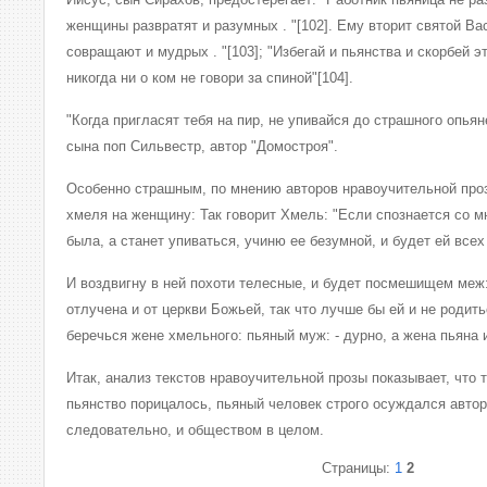
женщины развратят и разумных . "[102]. Ему вторит святой В
совращают и мудрых . "[103]; "Избегай и пьянства и скорбей эт
никогда ни о ком не говори за спиной"[104].
"Когда пригласят тебя на пир, не упивайся до страшного опьяне
сына поп Сильвестр, автор "Домостроя".
Особенно страшным, по мнению авторов нравоучительной проз
хмеля на женщину: Так говорит Хмель: "Если спознается со м
была, а станет упиваться, учиню ее безумной, и будет ей все
И воздвигну в ней похоти телесные, и будет посмешищем меж:
отлучена и от церкви Божьей, так что лучше бы ей и не родитьс
беречься жене хмельного: пьяный муж: - дурно, а жена пьяна и
Итак, анализ текстов нравоучительной прозы показывает, что 
пьянство порицалось, пьяный человек строго осуждался автор
следовательно, и обществом в целом.
Страницы:
1
2