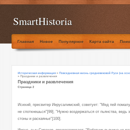
SmartHistoria
Главная
Новое
Популярное
Карта сайта
Поис
Историческая информация
»
Повседневная жизнь средневековой Руси (на осн
» Праздники и развлечения
Праздники и развлечения
Страница 2
Исихий, пресвитер Иерусалимский, советует: "Мед пей помалу
не споткнешься"[99]; "Нужно воздержаться от пьянства, ведь
стоны и раскаянье"[100].
Иисус, сын Сирахов, предостерегает: "Работник пьяница не раз