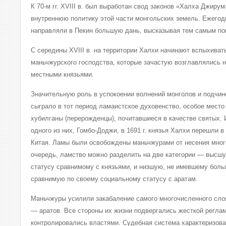
К 70-м гг. XVIII в. был выработан свод законов «Халха Джиру
внутреннюю политику этой части монгольских земель. Ежего
направляли в Пекин большую дань, высказывая тем самым пок
С середины XVIII в. на территории Халхи начинают вспыхиват
маньчжурского господства, которые зачастую возглавлялись
местными князьями.
Значительную роль в успокоении волнений монголов и подчи
сыграло в тот период ламаистское духовенство, особое место
хубилганы (перерожденцы), почитавшиеся в качестве святых.
одного из них, Гомбо-Доджи, в 1691 г. князья Халхи перешли 
Китая. Ламы были освобождены маньчжурами от несения мног
очередь, ламство можно разделить на две категории — высш
статусу сравнимому с князьями, и низшую, не имевшему боль
сравнимую по своему социальному статусу с аратам.
Маньчжуры усилили закабаление самого многочисленного сло
— аратов. Все стороны их жизни подвергались жесткой регла
контролировались властями. Судебная система характеризов