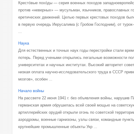
Кресто́вые похо́ды — серия военных походов западноевропей
против «неверных» — мусульман, язычников, православных г
еретических движений. Целью первых крестовых походов был
в первую очередь Иерусалима (с Гробом Господним), от турок
...
Наука
Для естественных и точных наук годы перестройки стали вре
потерь. Перед учеными открылись легальные возможности по
университетах и научных институтах. Высокий авторитет сове
низкая оплата научно-исследовательского труда в СССР приве
мозгов», особен ...
Начало войны
На рассвете 22 июня 1941 г. без объявления войны, нарушив П
германская армия обрушилась всей своей мощью на советску
артиллерийских орудий открыли огонь по советской территори
аэродромы, военные гарнизоны, узлы связи, командные пункт
крупнейшие промышленные объекты Укр ...