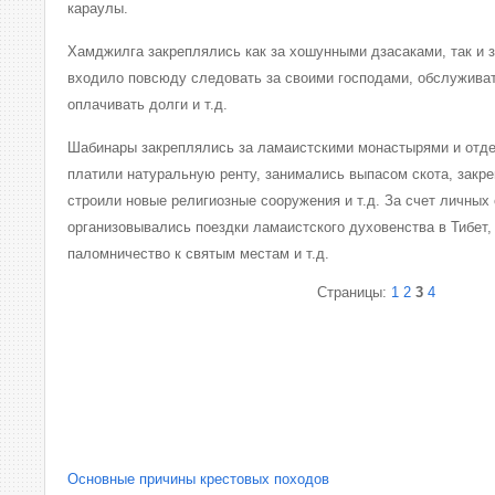
караулы.
Хамджилга закреплялись как за хошунными дзасаками, так и з
входило повсюду следовать за своими господами, обслуживат
оплачивать долги и т.д.
Шабинары закреплялись за ламаистскими монастырями и отд
платили натуральную ренту, занимались выпасом скота, закр
строили новые религиозные сооружения и т.д. За счет личных
организовывались поездки ламаистского духовенства в Тибет,
паломничество к святым местам и т.д.
Страницы:
1
2
3
4
Основные причины крестовых походов