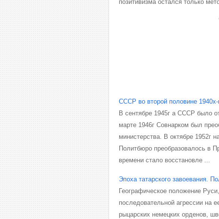
позитивизма остался только мет
СССР во второй половине 1940х-н
В сентябре 1945г а СССР было о
марте 1946г Совнарком был преоб
министерства. В октябре 1952г 
Политбюро преобразовалось в П
времени стало восстановле ...
Эпоха татарского завоевания. По
Географическое положение Руси,
последовательной агрессии на ее
рыцарских немецких орденов, шв