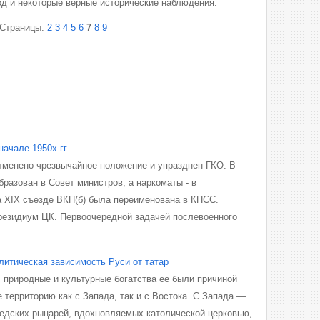
од и некоторые верные исторические наблюдения.
Страницы:
2
3
4
5
6
7
8
9
ачале 1950х гг.
тменено чрезвычайное положение и упразднен ГКО. В
разован в Совет министров, а наркоматы - в
на XIX съезде ВКП(б) была переименована в КПСС.
резидиум ЦК. Первоочередной задачей послевоенного
литическая зависимость Руси от татар
 природные и куль­турные богатства ее были причиной
 территорию как с Запада, так и с Востока. С Запада —
едских рыцарей, вдохновляемых католической церковью,