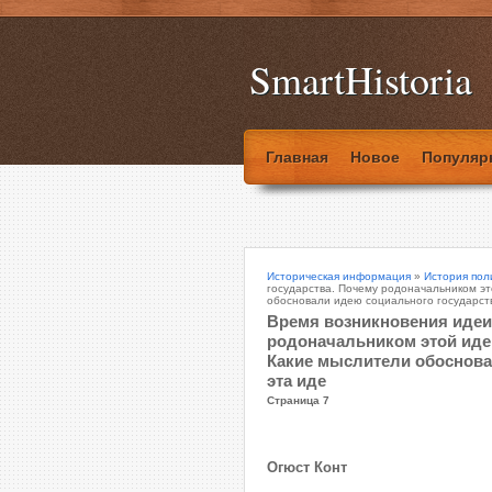
SmartHistoria
Главная
Новое
Популяр
Историческая информация
»
История пол
государства. Почему родоначальником эт
обосновали идею социального государств
Время возникновения идеи
родоначальником этой идеи 
Какие мыслители обоснова
эта иде
Страница 7
Огюст Конт