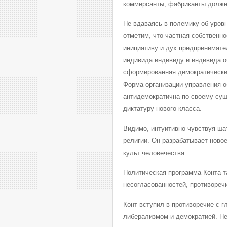
коммерсанты, фабриканты должн
Не вдаваясь в полемику об уров
отметим, что частная собственно
инициативу и дух предпринимате
индивида индивиду и индивида о
сформированная демократическим 
Форма организации управления о
антидемократична по своему су
диктатуру нового класса.
Видимо, интуитивно чувствуя шат
религии. Он разрабатывает новое
культ человечества.
Политическая программа Конта т
несогласованностей, противореч
Конт вступил в противоречие с г
либерализмом и демократией. Не