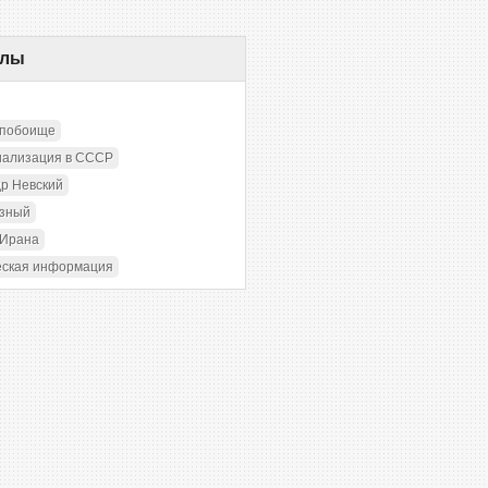
елы
 побоище
иализация в СССР
р Невский
озный
 Ирана
еская информация