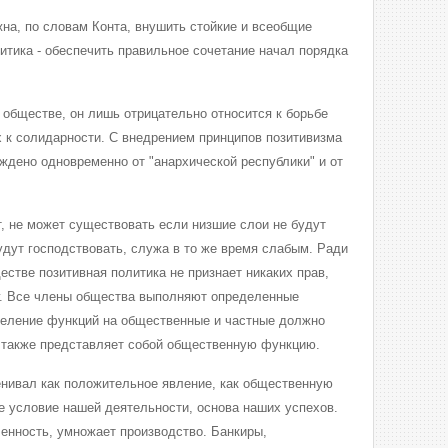
а, по словам Конта, внушить стойкие и всеобщие
итика - обеспечить правильное сочетание начал порядка
 обществе, он лишь отрицательно относится к борьбе
х к солидарности. С внедрением принципов позитивизма
ждено одновременно от "анархической республики" и от
т, не может существовать если низшие слои не будут
удут господствовать, служа в то же время слабым. Ради
стве позитивная политика не признает никаких прав,
г. Все члены общества выполняют определенные
еление функций на общественные и частные должно
 также представляет собой общественную функцию.
нивал как положительное явление, как общественную
ое условие нашей деятельности, основа наших успехов.
енность, умножает производство. Банкиры,