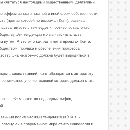
ы считаться настоящими общественными деятелями.
не эффективности частной и иной форм собственности,
сть (против которой не возражал Конт), развивая
льства, вместе с тем ведет к противопоставлению
бществу Эти тенденции могла - гасить власть,
путем. А этого-то как раз и нет в проектах Конта.
бществом, порядка и обеспечения прогресса
ществу Она неизбежно должна будет выродиться в
кость своих позиций, Конт обращается к авторитету
 религиозное учение, основой которого должен стать
аит в себе множество подводных рифов,
ий.
лавными политическими тенденциями XIX в. -
 потому ли в современном мире от его социологии и