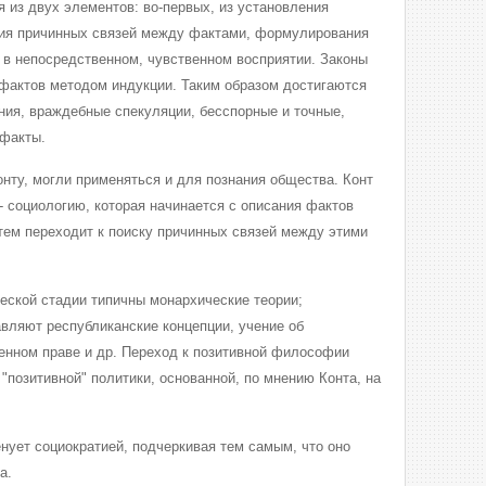
 из двух элементов: во-первых, из установления
ния причинных связей между фактами, формулирования
 в непосредственном, чувственном восприятии. Законы
фактов методом индукции. Таким образом достигаются
ания, враждебные спекуляции, бесспорные и точные,
факты.
онту, могли применяться и для познания общества. Конт
- социологию, которая начинается с описания фактов
атем переходит к поиску причинных связей между этими
ческой стадии типичны монархические теории;
ляют республиканские концепции, учение об
енном праве и др. Переход к позитивной философии
"позитивной" политики, основанной, по мнению Конта, на
нует социократией, подчеркивая тем самым, что оно
а.