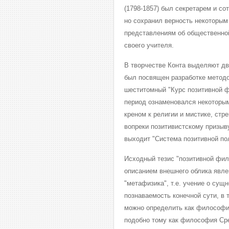
(1798-1857) был секретарем и со
но сохранил верность некоторым
представлениям об общественной
своего учителя.
В творчестве Конта выделяют два
был посвящен разработке метод
шеститомный "Курс позитивной ф
период ознаменовался некоторым
креном к религии и мистике, ст
вопреки позитивистскому призыву
выходит "Система позитивной пол
Исходный тезис "позитивной фил
описанием внешнего облика явлен
"метафизика", т.е. учение о сущ
познаваемость конечной сути, в
можно определить как философию
подобно тому как философия Сре