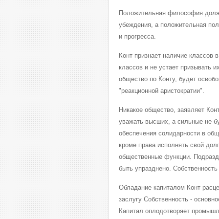
Положительная философия должн
убеждения, а положительная пол
и прогресса.
Конт признает наличие классов в
классов и не устает призывать и
общество по Конту, будет освобо
"реакционной аристократии".
Никакое общество, заявляет Кон
уважать высших, а сильные не б
обеспечения солидарности в обще
кроме права исполнять свой дол
общественные функции. Подразд
быть упразднено. Собственность
Обладание капиталом Конт расце
заслугу Собственность - основн
Капитал оплодотворяет промышл