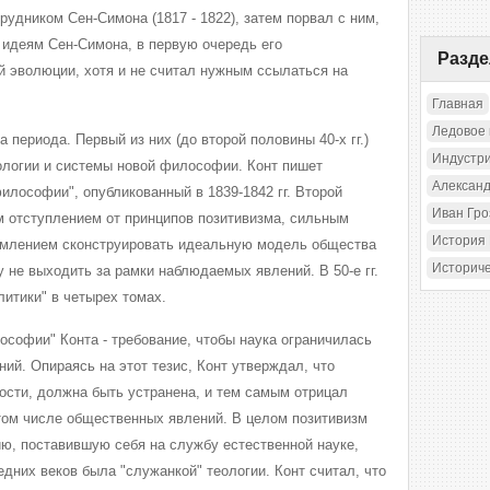
трудником Сен-Симона (1817 - 1822), затем порвал с ним,
 идеям Сен-Симона, в первую очередь его
Разд
 эволюции, хотя и не считал нужным ссылаться на
Главная
Ледовое
 периода. Первый из них (до второй половины 40-х гг.)
Индустр
ологии и системы новой философии. Конт пишет
Александ
илософии", опубликованный в 1839-1842 гг. Второй
Иван Гр
 отступлением от принципов позитивизма, сильным
История
ремлением сконструировать идеальную модель общества
Историч
 не выходить за рамки наблюдаемых явлений. В 50-е гг.
итики" в четырех томах.
ософии" Конта - требование, чтобы наука ограничилась
ий. Опираясь на этот тезис, Конт утверждал, что
ности, должна быть устранена, и тем самым отрицал
 том числе общественных явлений. В целом позитивизм
, поставившую себя на службу естественной науке,
дних веков была "служанкой" теологии. Конт считал, что