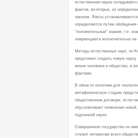
естественная наука складывается
фактов; во-вторых, из определе
законов. Факты устанавливаются
определяются путем обобщения 
"положительные" знания, т.е. зн
опирающиеся исключительно на 
Методы естественных наук, по К
предложил создать новую науку 
жизни человека и общества, а з
фактами.
В области политики для теологи
метафизическую стадию представ
общественном договоре, естеств
обусловливает появление новой, 
подлинной науке.
Совершенное государство он име
служит интересам всего обществ