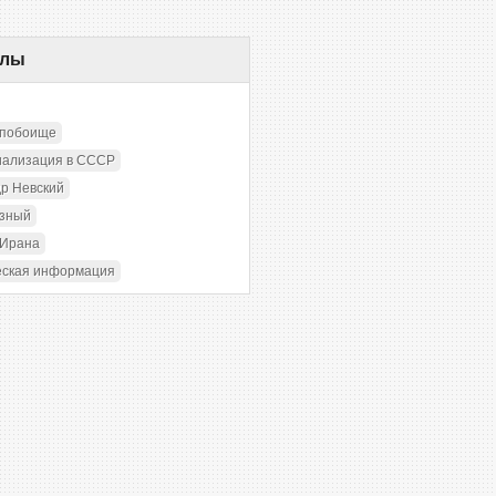
елы
 побоище
иализация в СССР
р Невский
озный
 Ирана
еская информация