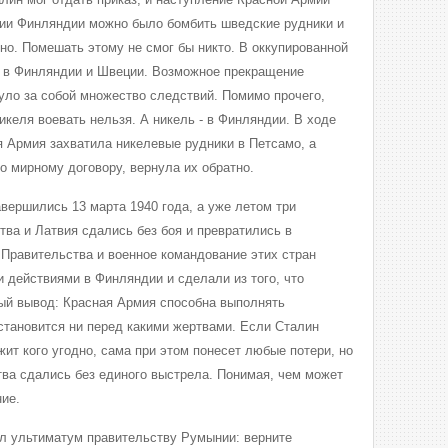
рии Финляндии можно было бомбить шведские рудники и
но. Помешать этому не смог бы никто. В оккупированной
– в Финляндии и Швеции. Возможное прекращение
нуло за собой множество следствий. Помимо прочего,
икеля воевать нельзя. А никель - в Финляндии. В ходе
 Армия захватила никелевые рудники в Петсамо, а
но мирному договору, вернула их обратно.
вершились 13 марта 1940 года, а уже летом три
тва и Латвия сдались без боя и превратились в
 Правительства и военное командование этих стран
 действиями в Финляндии и сделали из того, что
ый вывод: Красная Армия способна выполнять
становится ни перед какими жертвами. Если Сталин
ит кого угодно, сама при этом понесет любые потери, но
тва сдались без единого выстрела. Понимая, чем может
ние.
л ультиматум правительству Румынии: верните