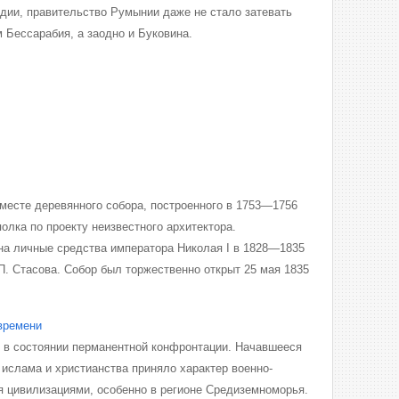
ии, правительство Румынии даже не стало затевать
м Бессарабия, а заодно и Буковина.
месте деревянного собора, построенного в 1753—1756
олка по проекту неизвестного архитектора.
на личные средства императора Николая I в 1828—1835
 П. Стасова. Собор был торжественно открыт 25 мая 1835
 времени
и в состоянии перманентной конфронтации. Начавшееся
о ислама и христианства приняло характер военно-
 цивилизациями, особенно в регионе Средиземноморья.