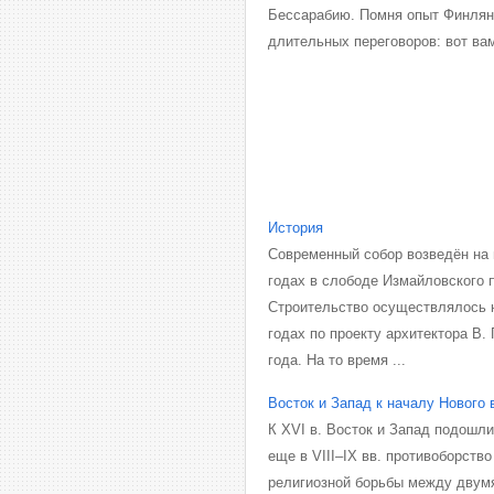
Бессарабию. Помня опыт Финлянд
длительных переговоров: вот ва
История
Современный собор возведён на 
годах в слободе Измайловского п
Строительство осуществлялось 
годах по проекту архитектора В.
года. На то время ...
Восток и Запад к началу Нового
К XVI в. Восток и Запад подошл
еще в VIII–IX вв. противоборств
религиозной борьбы между двумя