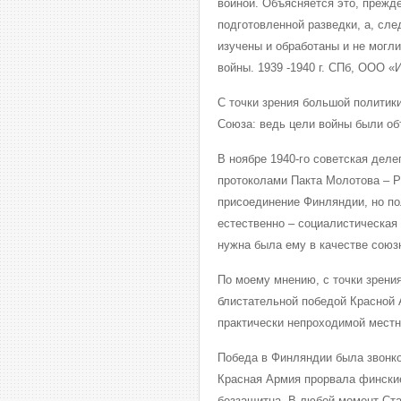
войной. Объясняется это, прежде
подготовленной разведки, а, сл
изучены и обработаны и не могл
войны. 1939 -1940 г. СПб, ООО «И
С точки зрения большой политик
Союза: ведь цели войны были об
В ноябре 1940-го советская деле
протоколами Пакта Молотова – Р
присоединение Финляндии, но по
естественно – социалистическая
нужна была ему в качестве союзн
По моему мнению, с точки зрени
блистательной победой Красной А
практически непроходимой мест
Победа в Финляндии была звонко
Красная Армия прорвала финские
беззащитна. В любой момент Ста