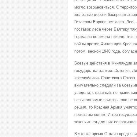
могло возобновиться. С террито
железные дороги беспрепятствен
Гитлером Европе нет леса. Лес 
поставок леса через Балтику тя
Германия не имела никеля. Без н
войны против Финляндии Красная
потом, весной 1940 года, соглас
Боевые действия в Финляндии за
государства Балтии: Эстония, Ли
«республики» Советского Союза.
внимательно следили за боевыми
увидели, страшный, но правильн
невыполнимые приказы, она не о
решил, то Красная Армия уничтож
приказ выполнит. И три государс
закончиться для них сопротивле
В это же время Сталин предъяви