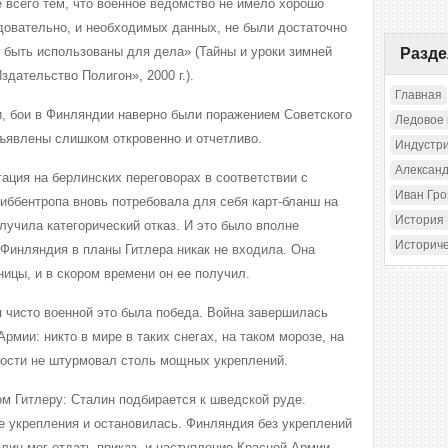
 всего тем, что военное ведомство не имело хорошо
едовательно, и необходимых данных, не были достаточно
и быть использованы для дела» (Тайны и уроки зимней
Разд
здательство Полигон», 2000 г.).
Главная
и, бои в Финляндии наверно были поражением Советского
Ледовое
ъявлены слишком откровенно и отчетливо.
Индустр
Александ
гация на берлинских переговорах в соответствии с
Иван Гр
иббентропа вновь потребовала для себя карт-бланш на
История
лучила категорический отказ. И это было вполне
Историч
 Финляндия в планы Гитлера никак не входила. Она
ицы, и в скором времени он ее получил.
я чисто военной это была победа. Война завершилась
рмии: никто в мире в таких снегах, на таком морозе, на
ности не штурмовал столь мощных укреплений.
м Гитлеру: Сталин подбирается к шведской руде.
 укрепления и остановилась. Финляндия без укреплений
лин мог отдать приказ, и наступление Красной Армии