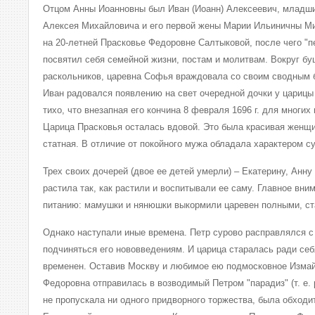
Отцом Анны Иоанновны был Иван (Иоанн) Алексеевич, младши
Алексея Михайловича и его первой жены Марии Ильиничны М
на 20-летней Прасковье Федоровне Салтыковой, после чего "п
посвятил себя семейной жизни, постам и молитвам. Вокруг бу
раскольников, царевна Софья враждовала со своим сводным б
Иван радовался появлению на свет очередной дочки у царицы
тихо, что внезапная его кончина 8 февраля 1696 г. для многи
Царица Прасковья осталась вдовой. Это была красивая женщи
статная. В отличие от покойного мужа обладала характером с
Трех своих дочерей (двое ее детей умерли) – Екатерину, Анну
растила так, как растили и воспитывали ее саму. Главное вн
питанию: мамушки и нянюшки выкормили царевен полными, ст
Однако наступали иные времена. Петр сурово расправлялся с 
подчиняться его нововведениям. И царица старалась ради себя
временен. Оставив Москву и любимое ею подмосковное Измай
Федоровна отправилась в возводимый Петром "парадиз" (т. е. 
не пропускала ни одного придворного торжества, была обходи