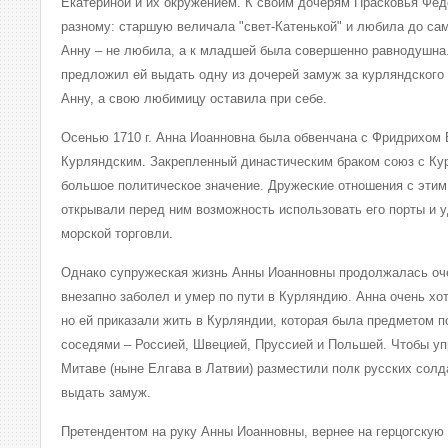
Екатериной и их окружением. К своим дочерям Прасковья Фед
разному: старшую величала "свет-Катенькой" и любила до са
Анну – не любила, а к младшей была совершенно равнодушна.
предложил ей выдать одну из дочерей замуж за курляндского 
Анну, а свою любимицу оставила при себе.
Осенью 1710 г. Анна Иоанновна была обвенчана с Фридрихом 
Курляндским. Закрепленный династическим браком союз с Ку
большое политическое значение. Дружеские отношения с этим
открывали перед ним возможность использовать его порты и 
морской торговли.
Однако супружеская жизнь Анны Иоанновны продолжалась оч
внезапно заболел и умер по пути в Курляндию. Анна очень хот
но ей приказали жить в Курляндии, которая была предметом 
соседями – Россией, Швецией, Пруссией и Польшей. Чтобы уп
Митаве (ныне Елгава в Латвии) разместили полк русских солд
выдать замуж.
Претендентом на руку Анны Иоанновны, вернее на герцогскую 