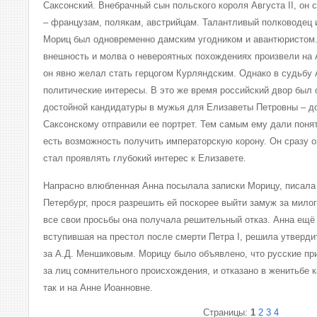
Саксонский. Внебрачный сын польского короля Августа II, он 
– французам, полякам, австрийцам. Талантливый полководец 
Мориц был одновременно дамским угодником и авантюристом.
внешность и молва о невероятных похождениях произвели на 
он явно желал стать герцогом Курляндским. Однако в судьб
политические интересы. В это же время российский двор был 
достойной кандидатуры в мужья для Елизаветы Петровны – до
Саксонскому отправили ее портрет. Тем самым ему дали понят
есть возможность получить императорскую корону. Он сразу 
стал проявлять глубокий интерес к Елизавете.
Напрасно влюбленная Анна посылала записки Морицу, писала
Петербург, прося разрешить ей поскорее выйти замуж за милог
все свои просьбы она получала решительный отказ. Анна ещё н
вступившая на престол после смерти Петра I, решила утверди
за А.Д. Меншиковым. Морицу было объявлено, что русские пр
за лиц сомнительного происхождения, и отказано в женитьбе к
так и на Анне Иоанновне.
Страницы:
1
2
3
4