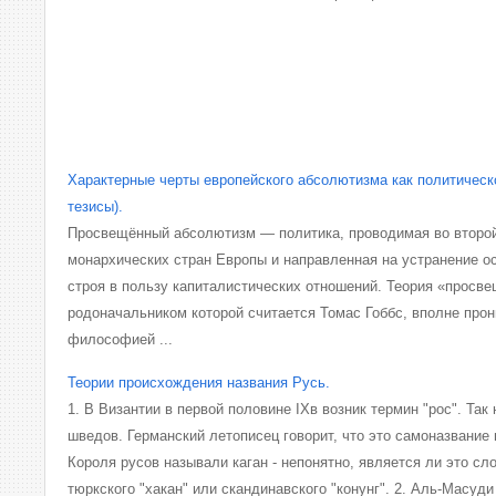
Характерные черты европейского абсолютизма как политическ
тезисы).
Просвещённый абсолютизм — политика, проводимая во второй
монархических стран Европы и направленная на устранение о
строя в пользу капиталистических отношений. Теория «просв
родоначальником которой считается Томас Гоббс, вполне про
философией ...
Теории происхождения названия Русь.
1. В Византии в первой половине IXв возник термин "рос". Так 
шведов. Германский летописец говорит, что это самоназвание в
Короля русов называли каган - непонятно, является ли это сл
тюркского "хакан" или скандинавского "конунг". 2. Аль-Масуди 