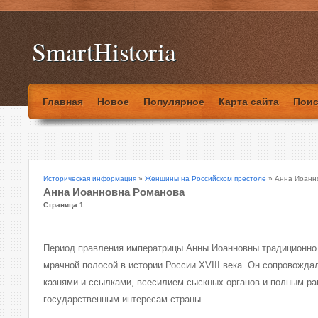
SmartHistoria
Главная
Новое
Популярное
Карта сайта
Поис
Историческая информация
»
Женщины на Российском престоле
» Анна Иоанн
Анна Иоанновна Романова
Страница 1
Период правления императрицы Анны Иоанновны традиционно 
мрачной полосой в истории России XVIII века. Он сопровожд
казнями и ссылками, всесилием сыскных органов и полным р
государственным интересам страны.