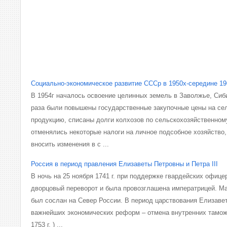
Социально-экономическое развитие СССр в 1950х-середине 196
В 1954г началось освоение целинных земель в Заволжье, Сиби
раза были повышены государственные закупочные цены на се
продукцию, списаны долги колхозов по сельскохозяйственном
отменялись некоторые налоги на личное подсобное хозяйство
вносить изменения в с ...
Россия в период правления Елизаветы Петровны и Петра III
В ночь на 25 ноября 1741 г. при поддержке гвардейских офиц
дворцовый переворот и была провозглашена императрицей. М
был сослан на Север России. В период царствования Елизаве
важнейших экономических реформ – отмена внутренних таможе
1753 г. ) ...