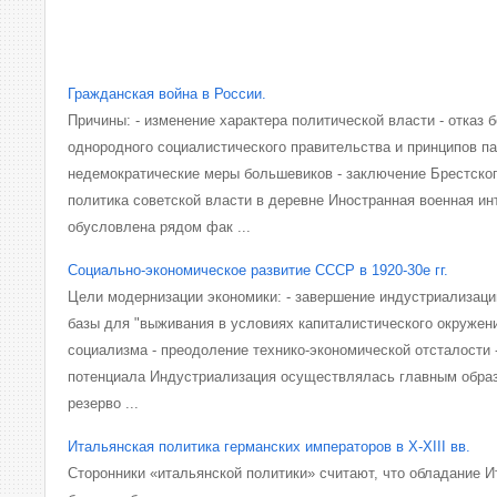
Гражданская война в России.
Причины: - изменение характера политической власти - отказ 
однородного социалистического правительства и принципов п
недемократические меры большевиков - заключение Брестског
политика советской власти в деревне Иностранная военная ин
обусловлена рядом фак ...
Социально-экономическое развитие СССР в 1920-30е гг.
Цели модернизации экономики: - завершение индустриализаци
базы для "выживания в условиях капиталистического окружени
социализма - преодоление технико-экономической отсталости 
потенциала Индустриализация осуществлялась главным образ
резерво ...
Итальянская политика германских императоров в X-XIII вв.
Сторонники «итальянской политики» считают, что обладание 