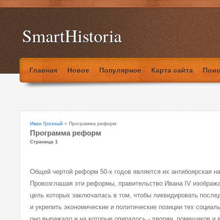
SmartHistoria
Главная
Новое
Популярное
Карта сайта
Поис
Иван Грозный
» Программа реформ
Программа реформ
Страница 1
Общей чертой реформ 50-х годов является их антибоярская н
Провозглашая эти реформы, правительство Ивана IV изобража
цель которых заключалась в том, чтобы ликвидировать после
и укрепить экономические и политические позиции тех социал
оно выражало и на которые опиралось - дворян, помещиков и 