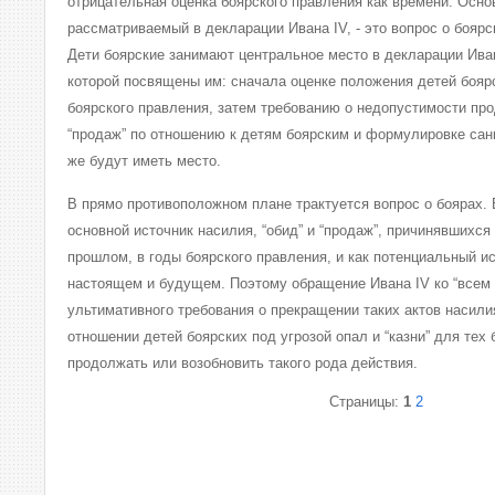
отрицательная оценка боярского правления как времени. Осно
рассматриваемый в декларации Ивана IV, - это вопрос о боярс
Дети боярские занимают центральное место в декларации Иван
которой посвящены им: сначала оценке положения детей бояр
боярского правления, затем требованию о недопустимости прод
“продаж” по отношению к детям боярским и формулировке санк
же будут иметь место.
В прямо противоположном плане трактуется вопрос о боярах.
основной источник насилия, “обид” и “продаж”, причинявшихся
прошлом, в годы боярского правления, и как потенциальный ис
настоящем и будущем. Поэтому обращение Ивана IV ко “всем 
ультимативного требования о прекращении таких актов насили
отношении детей боярских под угрозой опал и “казни” для тех 
продолжать или возобновить такого рода действия.
Страницы:
1
2