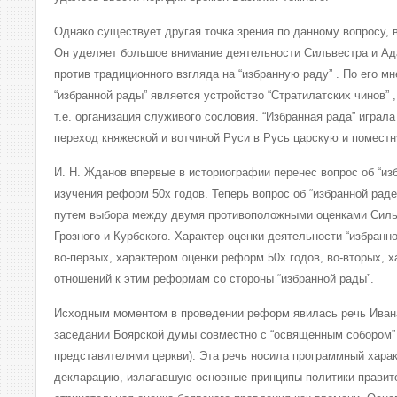
Однако существует другая точка зрения по данному вопросу,
Он уделяет большое внимание деятельности Сильвестра и Ад
против традиционного взгляда на “избранную раду” . По его м
“избранной рады” является устройство “Стратилатских чинов” 
т.е. организация служивого сословия. “Избранная рада” играла
переход княжеской и вотчиной Руси в Русь царскую и поместн
И. Н. Жданов впервые в историографии перенес вопрос об “из
изучения реформ 50х годов. Теперь вопрос об “избранной рад
путем выбора между двумя противоположными оценками Силь
Грозного и Курбского. Характер оценки деятельности “избранн
во-первых, характером оценки реформ 50х годов, во-вторых, 
отношений к этим реформам со стороны “избранной рады”.
Исходным моментом в проведении реформ явилась речь Ивана 
заседании Боярской думы совместно с “освященным собором” 
представителями церкви). Эта речь носила программный хара
декларацию, излагавшую основные принципы политики правите