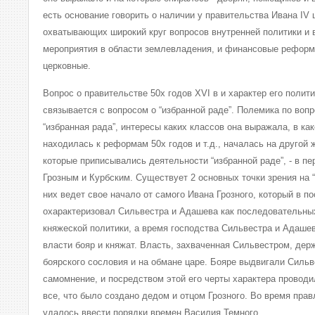
есть основание говорить о наличии у правительства Ивана IV
охватывающих широкий круг вопросов внутренней политики и 
мероприятия в области землевладения, и финансовые реформ
церковные.
Вопрос о правительстве 50х годов XVI в и характер его полит
связывается с вопросом о “избранной раде”. Полемика по вопро
“избранная рада”, интересы каких классов она выражала, в ка
находилась к реформам 50х годов и т.д., началась на другой 
которые приписывались деятельности “избранной раде”, - в п
Грозным и Курбским. Существует 2 основных точки зрения на 
них ведет свое начало от самого Ивана Грозного, который в п
охарактеризовал Сильвестра и Адашева как последовательных
княжеской политики, а время господства Сильвестра и Адашев
власти бояр и княжат. Власть, захваченная Сильвестром, де
боярского сословия и на обмане царе. Бояре выдвигали Сильве
самомнение, и посредством этой его черты характера проводи
все, что было создано дедом и отцом Грозного. Во время прав
удалось ввести порядки времен Василия Темного.