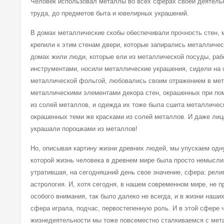
Человек использовал металлы во всех сферах своей деятельн
труда, до предметов быта и ювелирных украшений.
В домах металлические скобы обеспечивали прочность стен, 
крепили к этим стенам двери, которые запирались металличес
домах жили люди, которые ели из металлической посуды, ра
инструментами, носили металлические украшения, сидели на 
металлической фольгой, любовались своим отражением в мет
металлическими элементами декора стен, окрашенных при по
из солей металлов, и одежда их тоже была сшита металлическ
окрашенных теми же красками из солей металлов. И даже лиц
украшали порошками из металлов!
Но, описывая картину жизни древних людей, мы упускаем одн
которой жизнь человека в древнем мире была просто немыслим
утратившая, на сегодняшний день свое значение, сфера: религ
астрология. И, хотя сегодня, в нашем современном мире, не 
особого внимания, так было далеко не всегда, и в жизни наши
сфера играла, подчас, первостепенную роль. И в этой сфере 
жизнедеятельности мы тоже повсеместно сталкиваемся с мет