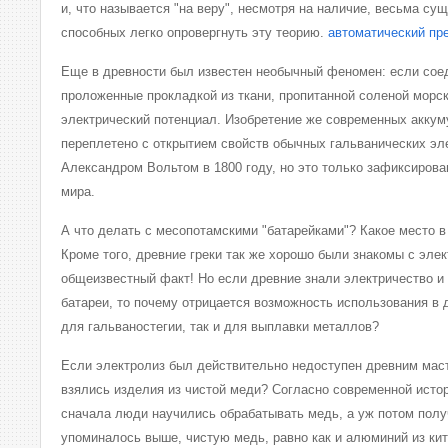
и, что называется "на веру", несмотря на наличие, весьма су
способных легко опровергнуть эту теорию.
автоматический пр
Еще в древности был известен необычный феномен: если сое
проложенные прокладкой из ткани, пропитанной соленой морск
электрический потенциал. Изобретение же современных аккум
переплетено с открытием свойств обычных гальванических эл
Александром Вольтом в 1800 году, но это только зафиксирова
мира.
А что делать с месопотамскими "батарейками"? Какое место в
Кроме того, древние греки так же хорошо были знакомы с элек
общеизвестный факт! Но если древние знали электричество и
батареи, то почему отрицается возможность использования в 
для гальваностегии, так и для выплавки металлов?
Если электролиз был действительно недоступен древним маст
взялись изделия из чистой меди? Согласно современной истор
сначала люди научились обрабатывать медь, а уж потом получ
упоминалось выше, чистую медь, равно как и алюминий из ки