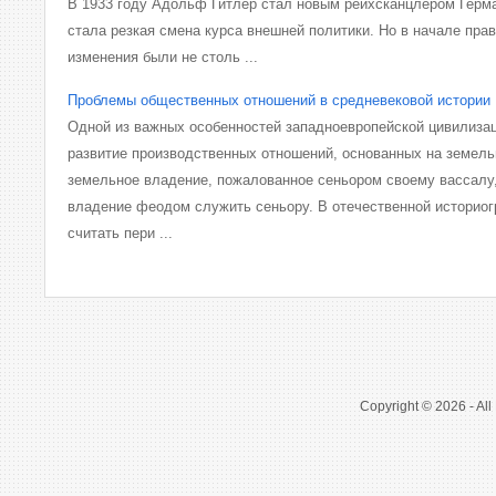
В 1933 году Адольф Гитлер стал новым рейхсканцлером Герма
стала резкая смена курса внешней политики. Но в начале пра
изменения были не столь ...
Проблемы общественных отношений в средневековой истории
Одной из важных особенностей западноевропейской цивилиза
развитие производ­ственных отношений, основанных на земель
земельное владение, пожалованное сеньором сво­ему вассалу
владение феодом служить сеньору. В отечественной историо
считать пери ...
Copyright © 2026 - All