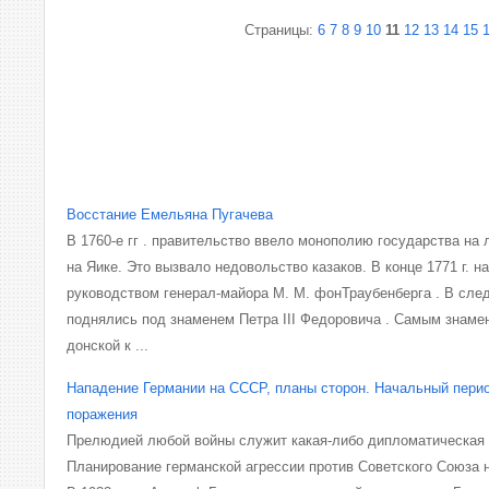
Страницы:
6
7
8
9
10
11
12
13
14
15
Восстание Емельяна Пугачева
В 1760-е гг . правительство ввело монополию государства на
на Яике. Это вызвало недовольство казаков. В конце 1771 г. 
руководством генерал-майора М. М. фонТраубенберга . В сле
поднялись под знаменем Петра III Федоровича . Самым знам
донской к ...
Нападение Германии на СССР, планы сторон. Начальный пери
поражения
Прелюдией любой войны служит какая-либо дипломатическая 
Планирование германской агрессии против Советского Союза 