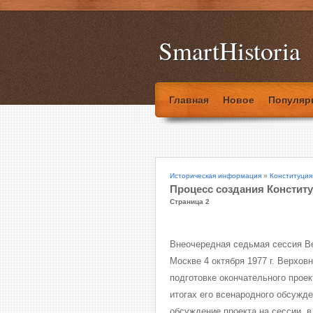
SmartHistoria
Главная
Новое
Популяр
Историческая информация
»
Конституция
Процесс создания Конституц
Страница 2
Внеочередная седьмая сессия В
Москве 4 октября 1977 г. Верхо
подготовке окончательного проек
итогах его всенародного обсужд
обсуждение проекта на сессии, 