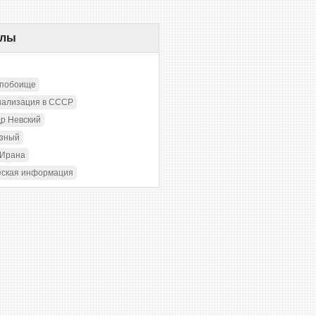
елы
 побоище
иализация в СССР
р Невский
озный
 Ирана
еская информация