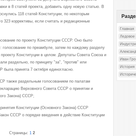
ки в 8 статей проекта, добавить одну новую статью. В
оснулись 118 статей Конституции, по некоторым
Разд
го 323 коррективы, если считать и редакционные
Главная
Ледовое
лосование по проекту Конституции СССР. Оно было
Индустр
 голосование по преамбуле, затем по каждому разделу
Александ
 проекту Конституции в целом. Депутаты Совета Союза и
Иван Гр
ли раздельно, по принципу "за", "против" или
История
Р была принята 7 октября единогласно.
Историч
ССР также раздельным голосованием по палатам
Декларацию Верховного Совета СССР о принятии и
ого Закона) СССР;
ринятия Конституции (Основного Закона) СССР
Закон СССР о порядке введения в действие Конституции
Страницы:
1
2