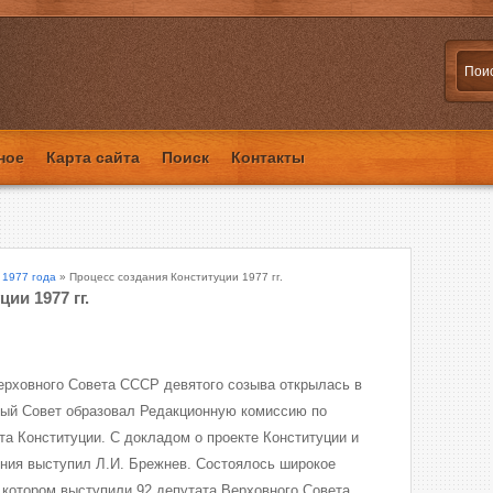
ное
Карта сайта
Поиск
Контакты
 1977 года
» Процесс создания Конституции 1977 гг.
ии 1977 гг.
ерховного Совета СССР девятого созыва открылась в
вный Совет образовал Редакционную комиссию по
та Конституции. С докладом о проекте Конституции и
ения выступил Л.И. Брежнев. Состоялось широкое
в котором выступили 92 депутата Верховного Совета