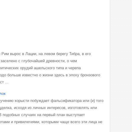
Рим вырос в Лации, на левом берегу Тибра, в его
 заселено с глубочайшей древности, о чем
итических орудий ашельского типа и черепа
здо больше известно о жизни здесь в эпоху бронзового
т ...
лок
учению корысти побуждает фальсификатора или (и) того
дделка, исходя из личных интересов, изготовлять или
В подобных случаях на первый план выступает
тами и привилегиями, которыми чаще всего эти лица не