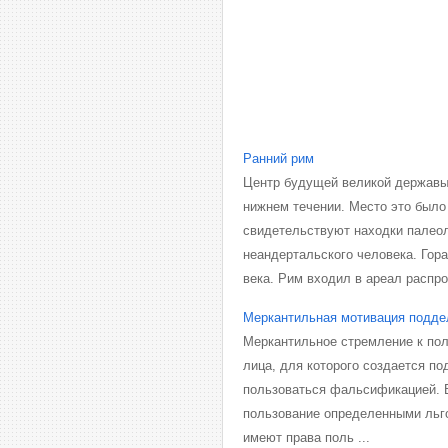
Ранний рим
Центр будущей великой державы 
нижнем течении. Место это было
свидетельствуют находки палеол
неандертальского человека. Гора
века. Рим входил в ареал распрос
Меркантильная мотивация подде
Меркантильное стремление к пол
лица, для которого создается по
пользоваться фальсификацией. 
пользование определенными льго
имеют права поль ...