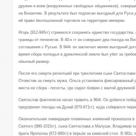
дружин и воев (вооруженных свободных общинников), соверши
на Византию. В результате был подписан выгодный для Руси 
ей право беспошлинной торговли на территории империи.
Игорь (912-945гг) стремился сохранить единство государства,
границы от печенегов. В 40-х гг он совершил два похода на 
соглашения с Русью. В 944г он заключил менее выгодный дого
время сбора полюдья в древлянской земле был убит за требо
обычный размер.
После его смерти регентшей при трехлетнем сыне Святославе с
Отомстив за смерть мужа, Ольга установила фиксированный 
места ее сбора - погосты, где сидел боярин с малой дружиной.
Святослав фактически начал править в 964г. Он добился побе
предпринял походы на Дунай (970-971гг), куда собирался пере
Окончательная ликвидация племенных княжений произошла в
Святого (980-1015гг), сына Святослава и Малуши. Владимир х
брата Ярополка (972-980гг) в борьбе за киевский стол. В 981г,