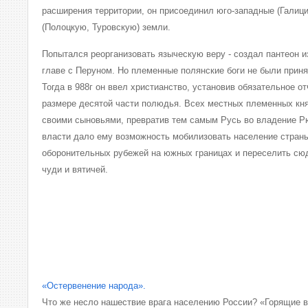
расширения территории, он присоединил юго-западные (Галиц
(Полоцкую, Туровскую) земли.
Попытался реорганизовать языческую веру - создал пантеон и
главе с Перуном. Но племенные полянские боги не были прин
Тогда в 988г он ввел христианство, установив обязательное о
размере десятой части полюдья. Всех местных племенных кн
своими сыновьями, превратив тем самым Русь во владение Р
власти дало ему возможность мобилизовать население стран
оборонительных рубежей на южных границах и переселить сюд
чуди и вятичей.
«Остервенение народа».
Что же несло нашествие врага населению России? «Горящие в