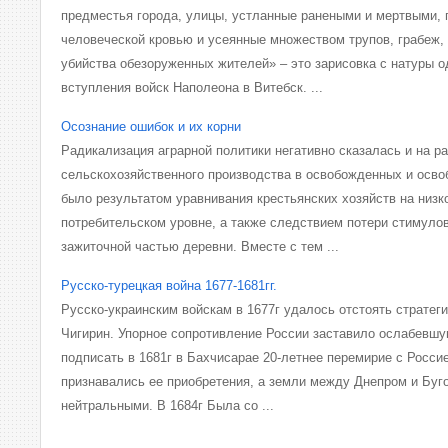
предместья города, улицы, устланные ранеными и мертвыми,
человеческой кровью и усеянные множеством трупов, грабеж,
убийства обезоруженных жителей» – это зарисовка с натуры о
вступления войск Наполеона в Витебск. ...
Осознание ошибок и их корни
Радикализация аграрной политики негативно сказалась и на р
сельскохозяйственного производства в освобожденных и осв
было результатом уравнивания крестьянских хозяйств на низко
потребительском уровне, а также следствием потери стимуло
зажиточной частью деревни. Вместе с тем ...
Русско-турецкая война 1677-1681гг.
Русско-украинским войскам в 1677г удалось отстоять стратег
Чигирин. Упорное сопротивление России заставило ослабевшу
подписать в 1681г в Бахчисарае 20-летнее перемирие с Россие
признавались ее приобретения, а земли между Днепром и Буг
нейтральными. В 1684г Была со ...