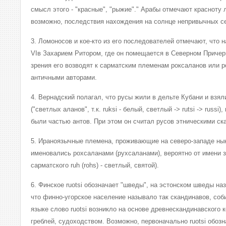
смысл этого - "красные", "рыжие"." Арабы отмечают красноту л
возможно, последствия нахождения на солнце непривычных с
3. Ломоносов и кое-кто из его последователей отмечают, что 
VIв Захарием Ритором, где он помещается в Северном Причер
зрения его возводят к сарматским племенам роксаланов или 
античными авторами.
4. Вернадский полагал, что русы жили в дельте Кубани и взял
("светлых аланов", т.к. ruksi - белый, светлый -> rutsi -> russi)
были частью антов. При этом он считал русов этническими ск
5. Ираноязычные племена, проживающие на северо-западе ны
именовались рохсаланами (рухсаланами), вероятно от имени з
сарматского ruh (rohs) - светлый, святой).
6. Финское ruotsi обозначает "шведы", на эстонском шведы наз
что финно-угорское население называло так скандинавов, со
языке слово ruotsi возникло на основе древнескандинавского ко
греблей, судоходством. Возможно, первоначально ruotsi обозна