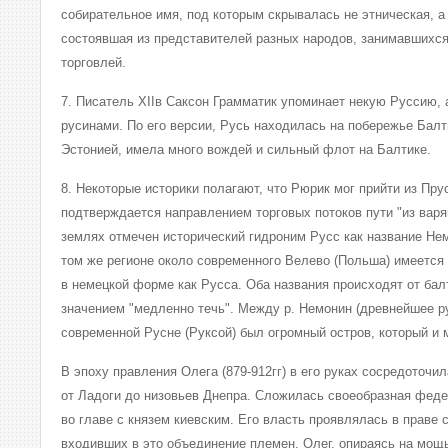
собирательное имя, под которым скрывалась не этническая, а
состоявшая из представителей разных народов, занимавшихся
торговлей.
7. Писатель XIIв Саксон Грамматик упоминает некую Руссию, 
русинами. По его версии, Русь находилась на побережье Балт
Эстонией, имела много вождей и сильный флот на Балтике.
8. Некоторые историки полагают, что Рюрик мог прийти из Пру
подтверждается направлением торговых потоков пути "из варяг
землях отмечен исторический гидроним Русс как название Не
том же регионе около современного Велево (Польша) имеется 
в немецкой форме как Русса. Оба названия происходят от бал
значением "медленно течь". Между р. Немонин (древнейшее р
современной Русне (Руксой) был огромный остров, который и 
В эпоху правления Олега (879-912гг) в его руках сосредоточи
от Ладоги до низовьев Днепра. Сложилась своеобразная фед
во главе с князем киевским. Его власть проявлялась в праве 
входивших в это объединение племен. Олег. опираясь на мощ