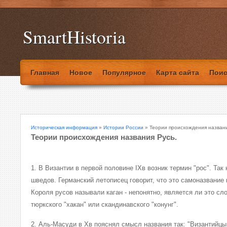
SmartHistoria
Главная
Новое
Популярное
Карта сайта
Поис
Историческая информация
»
Истории России
» Теории происхождения названи
Теории происхождения названия Русь.
1. В Византии в первой половине IXв возник термин "рос". Так 
шведов. Германский летописец говорит, что это самоназвание в
Короля русов называли каган - непонятно, является ли это сл
тюркского "хакан" или скандинавского "конунг".
2. Аль-Масуди в Xв пояснял смысл названия так: "Византийцы