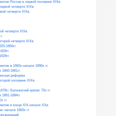
витие России в первой половине XIXв.
первой четверти XIXв.
вой четверти XIXв.
й четверти XIXв.
г.
второй четверти XIXв.
25-1856гг.
829гг.
828гг.
итие в 1860х-начале 1890х гг.
 1860-1881гг.
ьянская реформа
второй половине XIXв.
.
878гг. Балканский кризис 70х гг.
 1881-1894гг.
х гг.
витие в конце XIX-начале XXв.
с начала 1900х гг.
организаций.