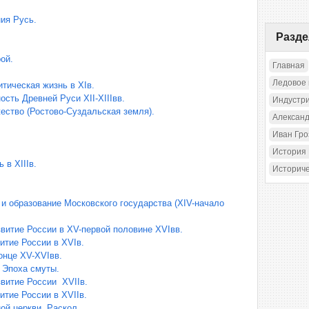
ия Русь.
Разд
ой.
Главная
Ледовое
тическая жизнь в XIв.
сть Древней Руси XII-XIIIвв.
Индустр
ство (Ростово-Суздальская земля).
Александ
Иван Гр
История
 в XIIIв.
Историч
и образование Московского государства (XIV-начало
витие России в XV-первой половине XVIвв.
итие России в XVIв.
онце XV-XVIвв.
. Эпоха смуты.
витие России XVIIв.
итие России в XVIIв.
й церкви. Раскол.