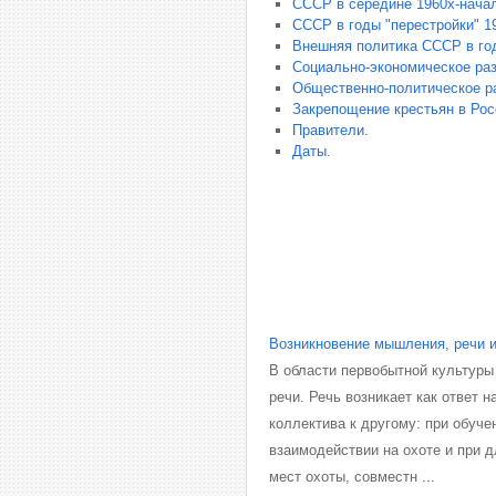
СССР в середине 1960х-начал
СССР в годы "перестройки" 19
Внешняя политика СССР в год
Социально-экономическое раз
Общественно-политическое ра
Закрепощение крестьян в Рос
Правители.
Даты.
Возникновение мышления, речи и
В области первобытной культур
речи. Речь возникает как ответ 
коллектива к другому: при обуч
взаимодействии на охоте и при 
мест охоты, совместн ...