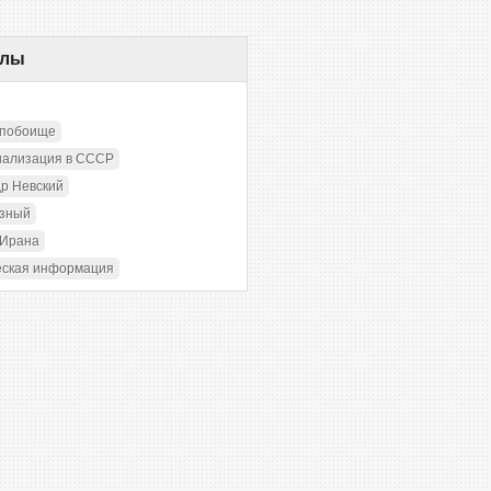
елы
 побоище
иализация в СССР
р Невский
озный
 Ирана
еская информация