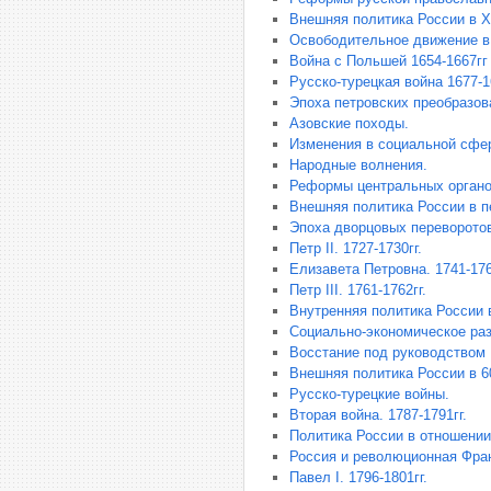
Внешняя политика России в X
Освободительное движение в
Война с Польшей 1654-1667гг 
Русско-турецкая война 1677-1
Эпоха петровских преобразов
Азовские походы.
Изменения в социальной сфе
Народные волнения.
Реформы центральных органо
Внешняя политика России в пе
Эпоха дворцовых переворотов
Петр II. 1727-1730гг.
Елизавета Петровна. 1741-176
Петр III. 1761-1762гг.
Внутренняя политика России в 
Социально-экономическое разв
Восстание под руководством Е
Внешняя политика России в 60-
Русско-турецкие войны.
Вторая война. 1787-1791гг.
Политика России в отношени
Россия и революционная Фра
Павел I. 1796-1801гг.