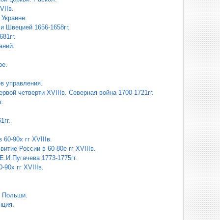
VIIв.
 Украине.
и Швецией 1656-1658гг.
681гг.
аний.
ре.
в управления.
рвой четверти XVIIIв. Северная война 1700-1721гг.
.
1гг.
60-90х гг XVIIIв.
итие России в 60-80е гг XVIIIв.
.И.Пугачева 1773-1775гг.
90х гг XVIIIв.
и Польши.
нция.