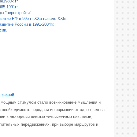
е1980х гг.
85-1991гг.
ы "перестройки".
витие РФ в 90е гг XXв-начале XXIв.
звитие России в 1991-2004гг.
сии.
 знаний.
ы мощным стимулом стало возникновение мышления и
на необходимость передачи информации от одного члена
ении в овладении новыми техническими навыками,
длительных передвижениях, при выборе маршрутов и