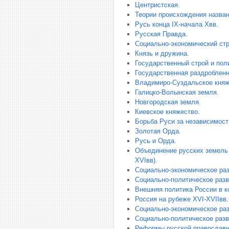
Центристская.
Теории происхождения назван
Русь конца IX-начала Xвв.
Русская Правда.
Социально-экономический стр
Князь и дружина.
Государственный строй и поли
Государственная раздробленно
Владимиро-Суздальское княже
Галицко-Волынская земля.
Новгородская земля.
Киевское княжество.
Борьба Руси за независимость
Золотая Орда.
Русь и Орда.
Объединение русских земель 
XVIвв).
Социально-экономическое раз
Социально-политическое разв
Внешняя политика России в к
Россия на рубеже XVI-XVIIвв
Социально-экономическое раз
Социально-политическое разв
Реформы русской православно