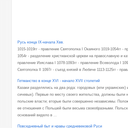
Русь конца IX-начала Xвв.
1015-1019гг - правление Святополка I Окаяного 1019-1054гг -
1054г - разделение христианской церкви на православную и ка
правление Изяслава I 1078-1093гг - правление Всеволода I 109
Святополка II 1097г - съезд князей в Любече 1113-1125гг - пра
Гетманство в конце XVI - начало XVII столетий
Казаки разделялись на два рода: городовых (или украинских) 
сичевых). Первые по месту своего жительства, должны были 
польские власти; вторые были совершенно независимы. Полож
ее отношения с Польшей были весьма своеобразными. Польско
оснований видело в ...
Повседневный быт и нравы средневековой Руси