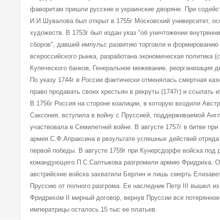
фаворитам пришли русские и украинские дворяне. При содейс
И.И.Шувалова был открыт в 1755г Московский университет, о
художеств. В 1753г был издан указ "об уничтожении внутрен
сборов", давший импульс развитию торговли и формированию
всероссийского рынка, разработана экономическая политика (
Купеческого банков, Генеральное межевание, реорганизация д
По указу 1744г в России фактически отменялась смертная ка
право продавать своих крестьян в рекруты (1747г) и ссылать их
В 1756г Россия на стороне коалиции, в которую входили Авст
Саксония, вступила в войну с Пруссией, поддерживаемой Англ
участвовала в Семилетней войне. В августе 1757г в битве пр
армия С.Ф.Апраксина в результате успешных действий отряд
первой победы. В августе 1759г при Кунерсдорфе войска под 
командующего П.С.Салтыкова разгромили армию Фридриха. Ос
австрийские войска захватили Берлин и лишь смерть Елизаве
Пруссию от полного разгрома. Ее наследник Петр III вышел из
Фридрихом II мирный договор, вернув Пруссии все потерянное
императрицы осталось 15 тыс ее платьев.