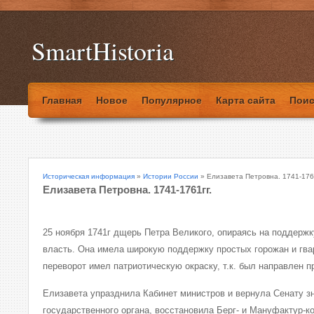
SmartHistoria
Главная
Новое
Популярное
Карта сайта
Поис
Историческая информация
»
Истории России
» Елизавета Петровна. 1741-176
Елизавета Петровна. 1741-1761гг.
25 ноября 1741г дщерь Петра Великого, опираясь на поддержк
власть. Она имела широкую поддержку простых горожан и гва
переворот имел патриотическую окраску, т.к. был направлен п
Елизавета упразднила Кабинет министров и вернула Сенату з
государственного органа, восстановила Берг- и Мануфактур-к