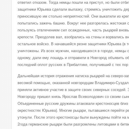
ответил отказом. Тогда немцы пошли на приступ, но были отб
защитники Юрьева сделали вылазку, стремясь уничтожить д
приносившую им столько неприятностей. Они выкатили из кре
попытались зажечь башню. Вокруг нее разгорелась жестокая с
пользуясь отвлечением сил осажденных, часть рыцарей вновь
крепости. Преодолев вал, взобрались на стены и ворвались в
остальное войско. В начавшейся резне защитники Юрьева (в т
уничтожены. Из всех мужчин, находившихся в городе, немцы 
одному, дали ему лошадь и отправили в Новгород объявить об
последний оплот русских в Прибалтике, получивший с тех пор 
Дальнейшая история отражения натиска рыцарей на северо-за
весомой помощью, оказанной новгородцам Владимиро-Суздаль
приняли активное участие в защите своих северных соседей. 
Новгороду пришел князь Ярослав Всеволодович со своим сы
Объединенные русские дружины атаковали крестоносцев близ 
окрестностях Юрьева). Многие рыцари, пытавшиеся перейти ре
утонули. После этого крестоносцы были вынуждены пойти на 
2года германские рыцари были разгромлены литовцами в битв