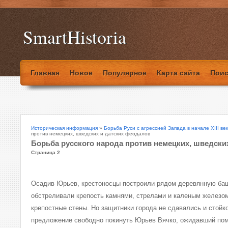
SmartHistoria
Главная
Новое
Популярное
Карта сайта
Поис
Историческая информация
»
Борьба Руси с агрессией Запада в начале XIII ве
против немецких, шведских и датских феодалов
Борьба русского народа против немецких, шведски
Страница 2
Осадив Юрьев, крестоносцы построили рядом деревянную баш
обстреливали крепость камнями, стрелами и каленым железом
крепостные стены. Но защитники города не сдавались и стойк
предложение свободно покинуть Юрьев Вячко, ожидавший пом