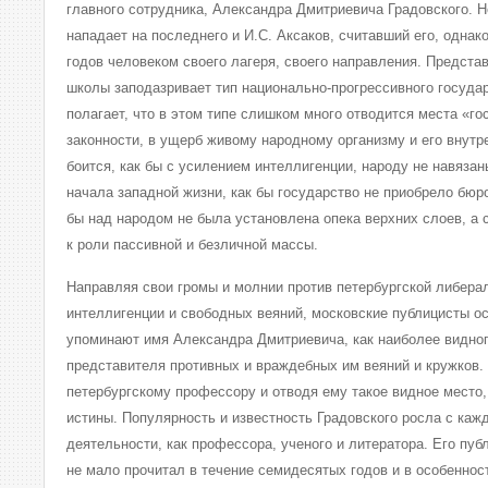
главного сотрудника, Александра Дмитриевича Градовского. Н
нападает на последнего и И.С. Аксаков, считавший его, однак
годов человеком своего лагеря, своего направления. Предст
школы заподазривает тип национально-прогрессивного государ
полагает, что в этом типе слишком много отводится места «г
законности, в ущерб живому народному организму и его внутр
боится, как бы с усилением интеллигенции, народу не навяза
начала западной жизни, как бы государство не приобрело бюро
бы над народом не была установлена опека верхних слоев, а
к роли пассивной и безличной массы.
Направляя свои громы и молнии против петербургской либера
интеллигенции и свободных веяний, московские публицисты ос
упоминают имя Александра Дмитриевича, как наиболее видног
представителя противных и враждебных им веяний и кружков.
петербургскому профессору и отводя ему такое видное место,
истины. Популярность и известность Градовского росла с каж
деятельности, как профессора, ученого и литератора. Его пуб
не мало прочитал в течение семидесятых годов и в особеннос