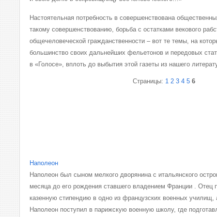
Настоятельная потребность в совершенствована общественны
такому совершенствованию, борьба с остатками векового рабс
общечеловеческой гражданственности – вот те темы, на котор
большинство своих дальнейших фельетонов и передовых стат
в «Голосе», вплоть до выбытия этой газеты из нашего литерат
Страницы:
1
2
3
4
5
6
Наполеон
Наполеон был сыном мелкого дворянина с итальянского остров
месяца до его рождения ставшего владением Франции . Отец 
казенную стипендию в одно из французских военных училищ, 
Наполеон поступил в парижскую военную школу, где подгота