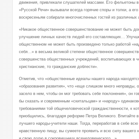
движения, привлекали слушателей массами. Его фельетоны в 
«Русской Речи» вызывали всегда горячие споры и толки, а ег
воскресеньям собирали многочисленных гостей из различных 
«Никакое общественное совершенствование не может быть дос
улучшение личных качеств людей его составляющих… Улучш
общественном не может быть произведено только работой «н
себя…» в весьма великой степени общественное совершенств
совершенства общественных учреждений, воспитывающих в ч
христианские, то гражданские доблести».
Отметив, что «общественные идеалы нашего народа находятс
«образования развития», что «еще слишком много неправды, о
засело в нем, чтобы он мог требовать себе поклонения», он г
бы сказать и современным «скитальцам» и «народу» одинаков
требованиями той общечеловеческой гражданственности, к кот
приобщились, благодаря реформе Петра Великого. Впитайте в 
лучшего народы-учители наши. Тогда, переработав в себе всю
нравственную пищу, вы сумеете проявить и всю силу вашего н
и свою долю в сокровищницу всечеловеческого…»