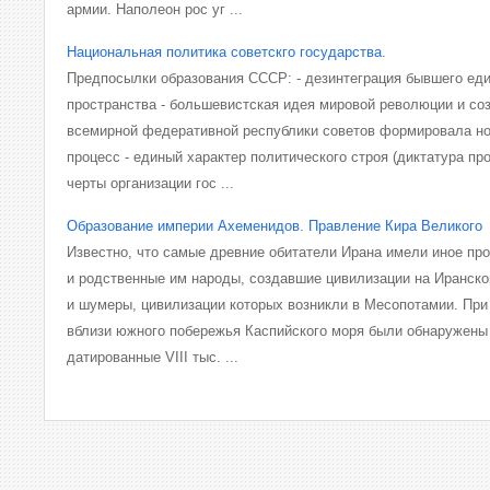
армии. Наполеон рос уг ...
Национальная политика советскго государства.
Предпосылки образования СССР: - дезинтеграция бывшего еди
пространства - большевистская идея мировой революции и со
всемирной федеративной республики советов формировала н
процесс - единый характер политического строя (диктатура про
черты организации гос ...
Образование империи Ахеменидов. Правление Кира Великого
Известно, что самые древние обитатели Ирана имели иное пр
и родственные им народы, создавшие цивилизации на Иранско
и шумеры, цивилизации которых возникли в Месопотамии. При
вблизи южного побережья Каспийского моря были обнаружены
датированные VIII тыс. ...