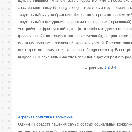
Щит, являвшийся главной частью герба, мог иметь несколько
заострением внизу (французский); такой же с закруглением вни
треугольный с дугообразными боковыми сторонами (варяжский)
треугольный с фигурными вырезами по сторонам (германский)
употребляли французский щит. Щит в гербе мог делиться поп
(рассеченный), по горизонтали (пересеченный), по диагонали 
сложным образом с различной окраской частей. Распростране
щите крестов - прямого и скошенного (андреевского). В центре
выделенных сечениями частях могли помещаться разного род
Страницы:
1
2
3
4
Аграрная политика Столыпина.
Одним из средств гашения самых острых социальных конфлик
антиимперских освободительных движений Столыпин видел в 