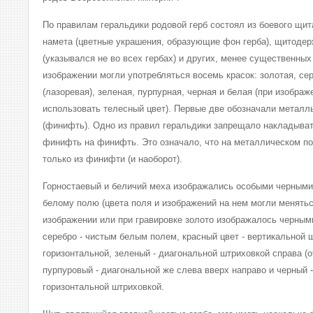
По правилам геральдики родовой герб состоял из боевого щит
намета (цветные украшения, образующие фон герба), щитодер
(указывался не во всех гербах) и других, менее существенных
изображении могли употребляться восемь красок: золотая, сер
(лазоревая), зеленая, пурпурная, черная и белая (при изобра
использовать телесный цвет). Первые две обозначали металл
(финифть). Одно из правил геральдики запрещало накладыват
финифть на финифть. Это означало, что на металлическом п
только из финифти (и наоборот).
Горностаевый и беличий меха изображались особыми черными
белому полю (цвета поля и изображений на нем могли менятьс
изображении или при гравировке золото изображалось черным
серебро - чистым белым полем, красный цвет - вертикальной ш
горизонтальной, зеленый - диагональной штриховкой справа (о
пурпуровый - диагональной же слева вверх направо и черный 
горизонтальной штриховкой.