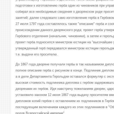
подготовки к изготовлению герба один из чиновников при уп
собирал все необходимые сведения о дворянском роде просите
занятий; далее следовало само изготовление герба в Гербово
27 июля 1797 года составлялось также "описание" герба и со
происхождении данного дворянского рода; проект герба утвер
Гербового отделения (начальник, чиновники), а затем и герол
проект герба подносился министром юстиции на "высочайшее 
утвержденный герб передавался министром юстиции герольдм
т.е. выдачи его просителю.
До 1867 года дворяне получали гербы в так называемом дипл
полное описание герба с рисунком в конце. Подлинник дипло
а в деле Департамента Герольдии оставался формуляр с эксп
высокая стоимость подлинника диплома с гербом задерживал
дворянами их гербов. Идя навстречу пожеланиям дворян, цар
установило законом 12 июня 1867 года выдачу просителям вм
дипломов копий гербов с оставлением их подлинников в Гербо
последующим включением каждого из этих подлинников в "Об
родов Всероссийской империи".