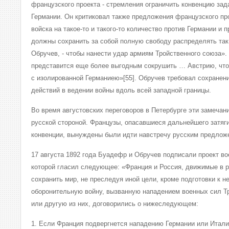
французского проекта - стремления ограничить конвенцию зад
Германии. Он критиковал также предложения французского пр
войска на такое-то и такого-то количество против Германии и 
должны сохранить за собой полную свободу распределять так 
Обручев, - чтобы нанести удар армиям Тройственного союза».
представится еще более выгодным сокрушить … Австрию, что
с изолированной Германиею»[55]. Обручев требовал сохранен
действий в ведении войны вдоль всей западной границы.
Во время августовских переговоров в Петербурге эти замеча
русской стороной. Французы, опасавшиеся дальнейшего затяг
конвенции, вынуждены были идти навстречу русским предлож
17 августа 1892 года Буадефр и Обручев подписали проект во
которой гласил следующее: «Франция и Россия, движимые в 
сохранить мир, не преследуя иной цели, кроме подготовки к н
оборонительную войну, вызванную нападением военных сил Тр
или другую из них, договорились о нижеследующем:
1. Если Франция подвергнется нападению Германии или Итал