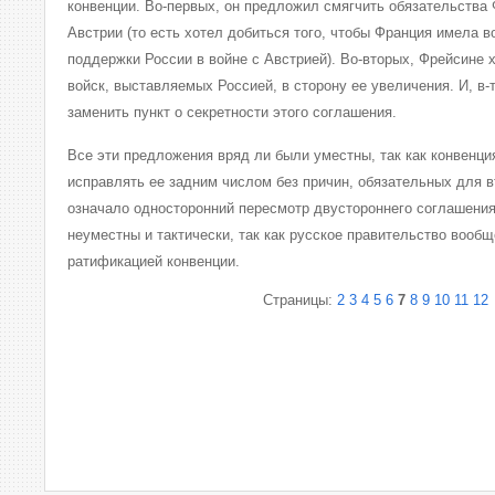
конвенции. Во-первых, он предложил смягчить обязательства
Австрии (то есть хотел добиться того, чтобы Франция имела 
поддержки России в войне с Австрией). Во-вторых, Фрейсине 
войск, выставляемых Россией, в сторону ее увеличения. И, в-
заменить пункт о секретности этого соглашения.
Все эти предложения вряд ли были уместны, так как конвенци
исправлять ее задним числом без причин, обязательных для в
означало односторонний пересмотр двустороннего соглашения
неуместны и тактически, так как русское правительство вооб
ратификацией конвенции.
Страницы:
2
3
4
5
6
7
8
9
10
11
12