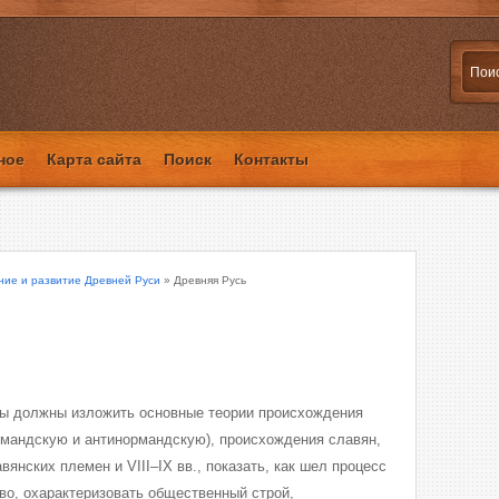
ное
Карта сайта
Поиск
Контакты
ие и развитие Древней Руси
» Древняя Русь
ты должны изложить основные теории происхождения
рмандскую и антинормандскую), происхождения славян,
вянских племен и VIII–IX вв., показать, как шел процесс
во, охарактеризовать общественный строй,