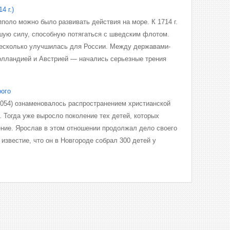
4 г.)
пполо можно было развивать действия на море. К 1714 г.
шую силу, способную потягаться с шведским флотом.
несколько улучшилась для России. Между державами-
олландией и Австрией — начались серьезные трения
рого
054) ознаменовалось распространением христианской
 Тогда уже выросло поколение тех детей, которых
ние. Ярослав в этом отношении продолжал дело своего
 известие, что он в Новгороде собрал 300 детей у