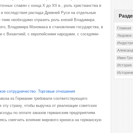
очных славян с конца X до XII в., роль христианства в
 и последствия распада Древней Руси на отдельные
Разд
й теме необходимо отразить роль князей Владимира
го, Владимира Мономаха в становлении государства, в
Главная
и с Византией, с европейскими народами, с соседями-
Ледовое
Индустр
Александ
Иван Гр
История
Историч
кое сотрудничество. Торговые отношения
ывоза из Германии требовали соответствующего
в эту страну, чтобы выручка от реализации советских
асходы по оплате заказов германским предприятиям.
мясь смягчить влияние мирового кризиса на германскую