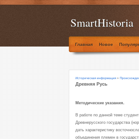
SmartHistoria
Главная
Новое
Популяр
Историческая информация
»
Происхожден
Древняя Русь
Методические указания.
В работе по данной теме студен
Древнерусского государства (но
дать характеристику восточносла
объединения племен в государст