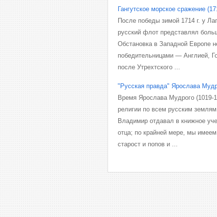
Гангутское морское сражение (171
После победы зимой 1714 г. у Ла
русский флот представлял боль
Обстановка в Западной Европе 
победительницами — Англией, Г
после Утрехтского ...
"Русская правда" Ярослава Муд
Время Ярослава Мудрого (1019-1
религии по всем русским землям.
Владимир отдавал в книжное уче
отца; по крайней мере, мы имеем
старост и попов и ...