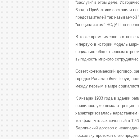
"заслуги" в этом деле. Историче
банд в Прибалтике составили поз
представителей так называемой 
"специалистом" НСДАП по внешн
В то же время именно в отношен
и первую в истории модель мирн
социально-общественным строем
выгодность мирного сотрудничес
Советско-германский договор, за
городке Рапалло близ Генуи, по
между первым в мире социалисти
К январю 1933 года в здании ра
появилось уже немало трещин: п
характеризовалась нарастанием 
тот факт, что заключенный в 192
Берлинский договор о ненападен
поскольку протокол о его продлен