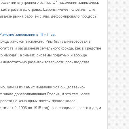
 развитии внутреннего рынка. 3/4 населения занималось
 как в развитых странах Европы менее половины. Это
дывание рынка рабочей силы, деформировало процессы
 Римские завоевания в III – II вв.
конца римской экспансии. Рим был заинтересован в
богатств и расширения земельного фонда, как в средстве
о народа", а значит, системы податных и вообще
и недостаточно развитой товарности производства
енно, одним из самых выдающихся общественно-
 знала дореволюционная Россия, и это тем более
я работа на командных постах продолжалась
ти лет (с 1906 по 1915 год): она сводилась всего к двум