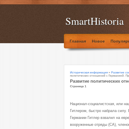
SmartHistoria
Главная
Новое
Популяр
Историческая информация
»
Развитие со
политических отношений с Германией. Пр
Развитие политических отн
Страница 1
Национал-социалистская, или на
Гитлером, быстро набрала силу. 
Германии Гитлер взвалил на ев
вооруженные отряды (СА), члено