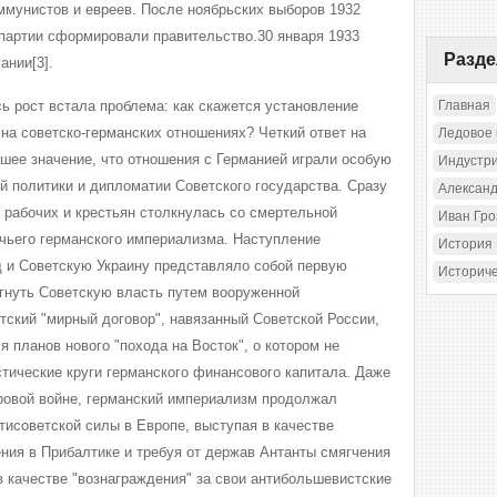
оммунистов и евреев. После ноябрьских выборов 1932
 партии сформировали правительство.30 января 1933
Разд
ании[3].
 рост встала проблема: как скажется установление
Главная
на советско-германских отношениях? Четкий ответ на
Ледовое
ьшее значение, что отношения с Германией играли особую
Индустр
й политики и дипломатии Советского государства. Сразу
Александ
 рабочих и крестьян столкнулась со смертельной
Иван Гр
ичьего германского империализма. Наступление
История
д и Советскую Украину представляло собой первую
Историч
гнуть Советскую власть путем вооруженной
тский "мирный договор", навязанный Советской России,
я планов нового "похода на Восток", о котором не
тические круги германского финансового капитала. Даже
ровой войне, германский империализм продолжал
тисоветской силы в Европе, выступая в качестве
ия в Прибалтике и требуя от держав Антанты смягчения
в качестве "вознаграждения" за свои антибольшевистские