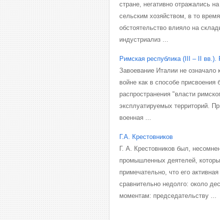
стране, негативно отражались на
сельским хозяйством, в то время
обстоятельство влияло на скла
индустриализ ...
Римская республика (III – II вв.).
Завоевание Италии не означало 
войне как в способе присвоения 
распространения "власти римског
эксплуатируемых территорий. Пр
военная ...
Г.А. Крестовников
Г. А. Крестовников был, несомн
промышленных деятелей, которых
примечательно, что его активна
сравнительно недолго: около деся
моментам: председательству ...