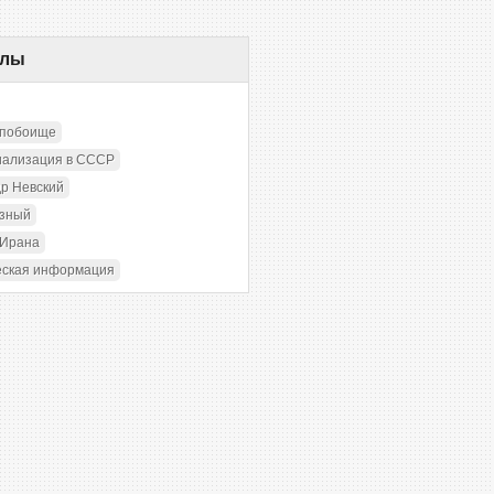
елы
 побоище
иализация в СССР
р Невский
озный
 Ирана
еская информация