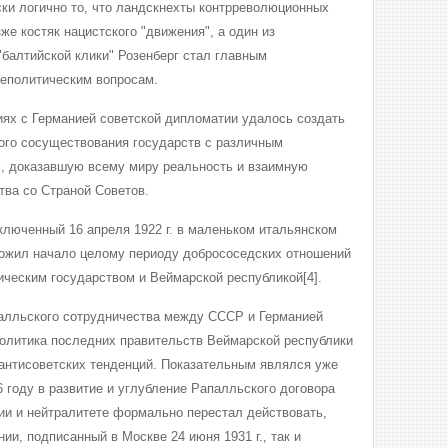
ски логично то, что ландскнехты контрреволюционных
же костяк нацистского "движения", а один из
"балтийской клики" Розенберг стал главным
еполитическим вопросам.
иях с Германией советской дипломатии удалось создать
ого сосуществования государств с различным
, доказавшую всему миру реальность и взаимную
тва со Страной Советов.
ключенный 16 апреля 1922 г. в маленьком итальянском
ложил начало целому периоду добрососедских отношений
ческим государством и Веймарской республикой[4].
палльского сотрудничества между СССР и Германией
олитика последних правительств Веймарской республики
антисоветских тенденций. Показательным являлся уже
6 году в развитие и углубление Рапалльского договора
ии и нейтралитете формально перестал действовать,
ии, подписанный в Москве 24 июня 1931 г., так и