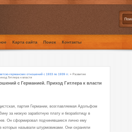
ное
Карта сайта
Поиск
Контакты
ветско-германских отношений с 1933 по 1939 гг.
» Развитие
иход Гитлера к власти
ошений с Германией. Приход Гитлера к власти
цистская, партия Германии, возглавляемая Адольфом
Вину за низкую заработную плату и безработицу в
реев. Он сформировал подчинявшиеся лично ему
в которых называли штурмовиками. Они охраняли