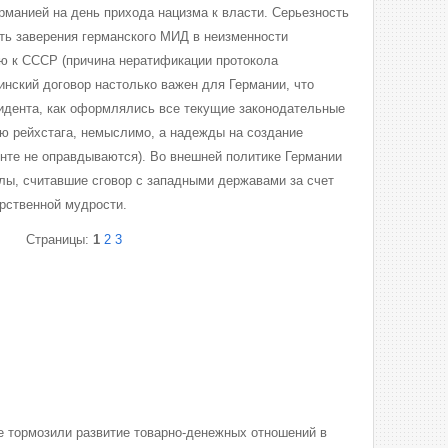
манией на день прихода нацизма к власти. Серьезность
ть заверения германского МИД в неизменности
ю к СССР (причина нератификации протокола
инский договор настолько важен для Германии, что
зидента, как оформлялись все текущие законодательные
ью рейхстага, немыслимо, а надежды на создание
нте не оправдываются). Во внешней политике Германии
илы, считавшие сговор с западными державами за счет
рственной мудрости.
Страницы:
1
2
3
 тормозили развитие товарно-денежных отношений в