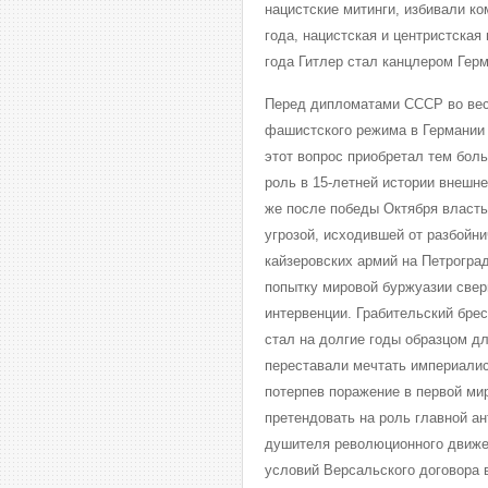
нацистские митинги, избивали к
года, нацистская и центристская
года Гитлер стал канцлером Герм
Перед дипломатами СССР во весь
фашистского режима в Германии 
этот вопрос приобретал тем бол
роль в 15-летней истории внешне
же после победы Октября власть
угрозой, исходившей от разбойн
кайзеровских армий на Петрогра
попытку мировой буржуазии свер
интервенции. Грабительский брес
стал на долгие годы образцом дл
переставали мечтать империалис
потерпев поражение в первой ми
претендовать на роль главной ан
душителя революционного движен
условий Версальского договора 