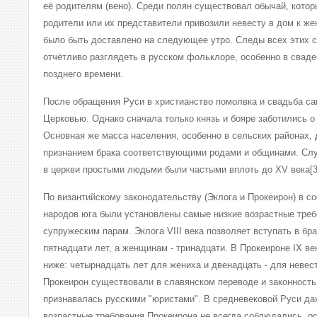
её родителям (вено). Среди полян существовал обычай, котор
родители или их представители привозили невесту в дом к же
было быть доставлено на следующее утро. Следы всех этих 
отчётливо разглядеть в русском фольклоре, особенно в свад
позднего времени.
После обращения Руси в христианство помолвка и свадьба с
Церковью. Однако сначала только князь и бояре заботились о
Основная же масса населения, особенно в сельских районах,
признанием брака соответствующими родами и общинами. Слу
в церкви простыми людьми были частыми вплоть до XV века[3
По византийскому законодательству (Эклога и Прокеирон) в с
народов юга были установлены самые низкие возрастные тре
супружеским парам. Эклога VIII века позволяет вступать в бр
пятнадцати лет, а женщинам - тринадцати. В Прокеироне IX ве
ниже: четырнадцать лет для жениха и двенадцать - для невест
Прокеирон существовали в славянском переводе и законность
признавалась русскими "юристами". В средневековой Руси да
возрастные требования Прокеирона не всегда соблюдались, о