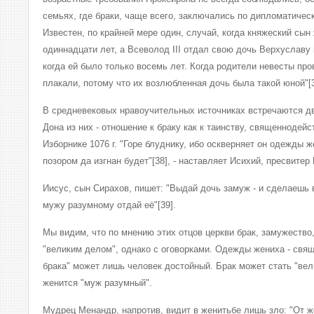
семьях, где браки, чаще всего, заключались по дипломатиче
Известен, по крайней мере один, случай, когда княжеский сын
одиннадцати лет, а Всеволод III отдал свою дочь Верхуславу
когда ей было только восемь лет. Когда родители невесты про
плакали, потому что их возлюбленная дочь была такой юной"[3
В средневековых нравоучительных источниках встречаются две
Дона из них - отношение к браку как к таинству, священнодей
Изборнике 1076 г. "Горе блуднику, ибо оскверняет он одежды ж
позором да изгнан будет"[38], - наставляет Исихий, пресвите
Иисус, сын Сирахов, пишет: "Выдай дочь замуж - и сделаешь 
мужу разумному отдай её"[39].
Мы видим, что по мнению этих отцов церкви брак, замужество,
"великим делом", однако с оговорками. Одежды жениха - свящ
брака" может лишь человек достойный. Брак может стать "ве
женится "муж разумный".
Мудрец Менандр, напротив, видит в женитьбе лишь зло: "От