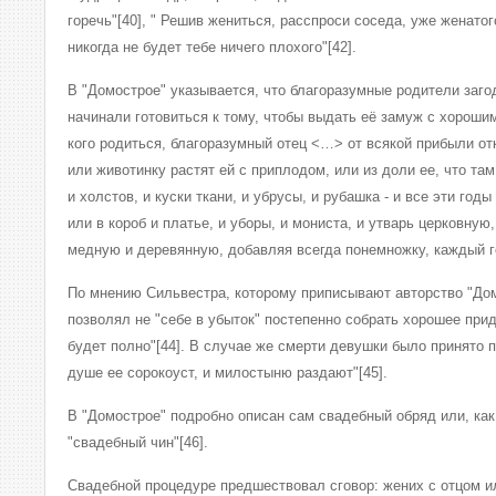
горечь"[40], " Решив жениться, расспроси соседа, уже женатого
никогда не будет тебе ничего плохого"[42].
В "Домострое" указывается, что благоразумные родители заго
начинали готовиться к тому, чтобы выдать её замуж с хороши
кого родиться, благоразумный отец <…> от всякой прибыли о
или животинку растят ей с приплодом, или из доли ее, что там
и холстов, и куски ткани, и убрусы, и рубашка - и все эти год
или в короб и платье, и уборы, и мониста, и утварь церковную
медную и деревянную, добавляя всегда понемножку, каждый год
По мнению Сильвестра, которому приписывают авторство "Дом
позволял не "себе в убыток" постепенно собрать хорошее прида
будет полно"[44]. В случае же смерти девушки было принято 
душе ее сорокоуст, и милостыню раздают"[45].
В "Домострое" подробно описан сам свадебный обряд или, как
"свадебный чин"[46].
Свадебной процедуре предшествовал сговор: жених с отцом 