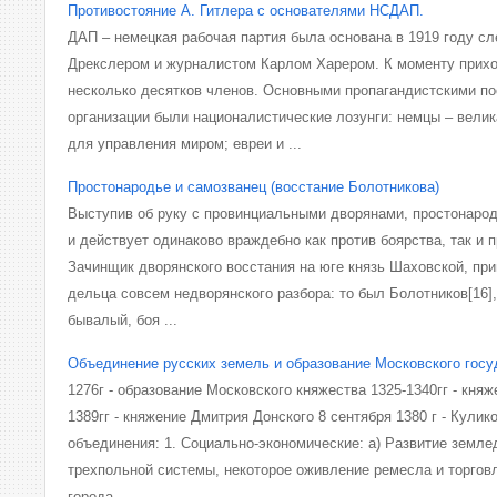
Противостояние А. Гитлера с основателями НСДАП.
ДАП – немецкая рабочая партия была основана в 1919 году с
Дрекслером и журналистом Карлом Харером. К моменту прихо
несколько десятков членов. Основными пропагандистскими по
организации были националистические лозунги: немцы – вели
для управления миром; евреи и ...
Простонародье и самозванец (восстание Болотникова)
Выступив об руку с провинциальными дворянами, простонарод
и действует одинаково враждебно как против боярства, так и 
Зачинщик дворянского восстания на юге князь Шаховской, при
дельца совсем недворянского разбора: то был Болотников[16]
бывалый, боя ...
Объединение русских земель и образование Московского госуд
1276г - образование Московского княжества 1325-1340гг - кня
1389гг - княжение Дмитрия Донского 8 сентября 1380 г - Кули
объединения: 1. Социально-экономические: а) Развитие земл
трехпольной системы, некоторое оживление ремесла и торгов
города ...