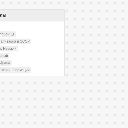
елы
 побоище
иализация в СССР
р Невский
озный
 Ирана
еская информация