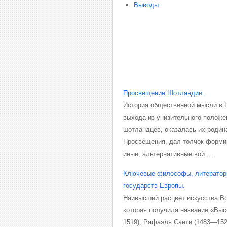
Выводы
Просвещение Шотландии.
История общественной мысли в Ш
выхода из унизительного положе
шотландцев, оказалась их роди
Просвещения, дал толчок форми
иные, альтернативные вой ...
Ключевые философы, литераторы
государств Европы.
Наивысший расцвет искусства Во
которая получила название «Выс
1519), Рафаэля Санти (1483—15