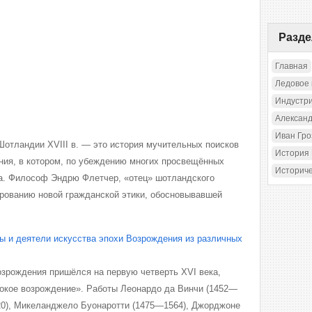
Разд
Главная
Ледовое
Индустр
Александ
Иван Гр
отландии XVIII в. — это история мучительных поисков
История
ния, в котором, по убеждению многих просвещённых
Историч
на. Философ Эндрю Флетчер, «отец» шотландского
рованию новой гражданской этики, обосновывавшей
 и деятели искусства эпохи Возрождения из различных
зрождения пришёлся на первую четверть XVI века,
окое возрождение». Работы Леонардо да Винчи (1452—
20), Микеланджело Буонаротти (1475—1564), Джорджоне