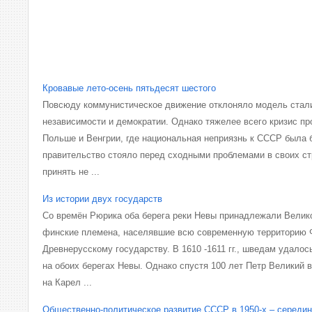
Кровавые лето-осень пятьдесят шестого
Повсюду коммунистическое движение отклоняло модель стали
независимости и демократии. Однако тяжелее всего кризис пр
Польше и Венгрии, где национальная неприязнь к СССР была 
правительство стояло перед сходными проблемами в своих с
принять не ...
Из истории двух государств
Со времён Рюрика оба берега реки Невы принадлежали Велико
финские племена, населявшие всю современную территорию 
Древнерусскому государству. В 1610 -1611 гг., шведам удалос
на обоих берегах Невы. Однако спустя 100 лет Петр Великий 
на Карел ...
Общественно-политическое развитие СССР в 1950-х – середине