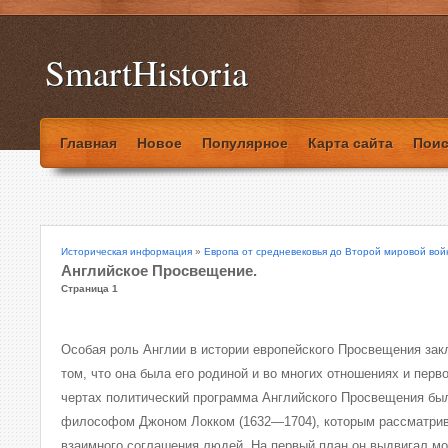
SmartHistoria
Главная
Новое
Популярное
Карта сайта
Поис
Историческая информация
»
Европа от средневековья до Второй мировой во
Английское Просвещение.
Страница 1
Особая роль Англии в истории европейского Просвещения зак
том, что она была его родиной и во многих отношениях и пер
чертах политический программа Английского Просвещения б
философом Джоном Локком (1632—1704), которым рассматрива
взаимного соглашения людей. На первый план он выдвигал м