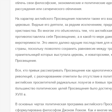
облечь свои философские, экономические и политические ид
рассуждения или сатирического обличения.
На характер английского Просвещения повлияли также его вз
церковью. Видные его деятели, за редким исключением, прид
христианства. Во многом это объяснялось тем, что английская
противопоставляла себя Просвещению, а в какой-то мере даж
веротерпимости. Это имело далеко идущие последствия для к
страны, поскольку позволяло сохранить равновесие между тр
хранительницей которых выступала церковь, и новаторскими, 
Просвещение.
Все, кто привык рассматривать Просвещение как идеологичес
революций, с разочарованием отметили бы отсутствие в поли
английских просветителей радикальных лозунгов и боевых при
большинство политических целей Просвещения было достигну
XVIII в.
В основных чертах политическая программа английского Про
сформулирована философом Джоном Локком. Как и многие мыс