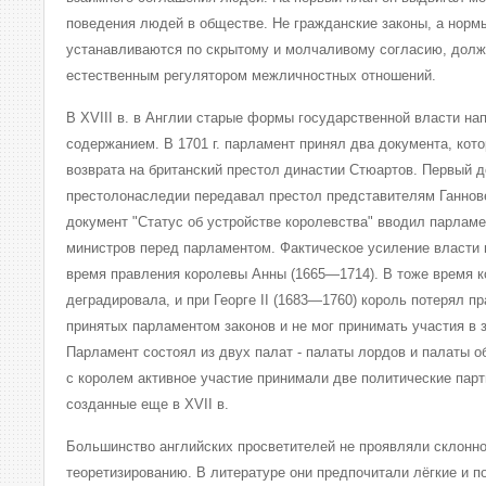
поведения людей в обществе. Не гражданские законы, а норм
устанавливаются по скрытому и молчаливому согласию, долж
естественным регулятором межличностных отношений.
В XVIII в. в Англии старые формы государственной власти н
содержанием. В 1701 г. парламент принял два документа, ко
возврата на британский престол династии Стюартов. Первый д
престолонаследии передавал престол представителям Ганнов
документ "Статус об устройстве королевства" вводил парламе
министров перед парламентом. Фактическое усиление власти
время правления королевы Анны (1665—1714). В тоже время к
деградировала, и при Георге II (1683—1760) король потерял п
принятых парламентом законов и не мог принимать участия в 
Парламент состоял из двух палат - палаты лордов и палаты 
с королем активное участие принимали две политические парт
созданные еще в XVII в.
Большинство английских просветителей не проявляли склонно
теоретизированию. В литературе они предпочитали лёгкие и 