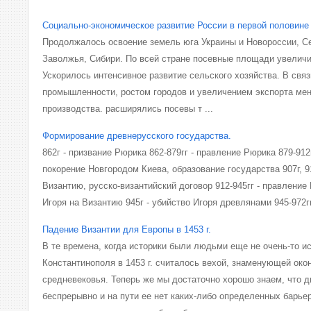
Социально-экономическое развитие России в первой половине
Продолжалось освоение земель юга Украины и Новороссии, Се
Заволжья, Сибири. По всей стране посевные площади увеличил
Ускорилось интенсивное развитие сельского хозяйства. В связ
промышленности, ростом городов и увеличением экспорта мен
производства. расширялись посевы т ...
Формирование древнерусского государства.
862г - призвание Рюрика 862-879гг - правление Рюрика 879-912г
покорение Новгородом Киева, образование государства 907г, 9
Византию, русско-византийский договор 912-945гг - правление 
Игоря на Византию 945г - убийство Игоря древлянами 945-972гг
Падение Византии для Европы в 1453 г.
В те времена, когда историки были людьми еще не очень-то 
Константинополя в 1453 г. считалось вехой, знаменующей око
средневековья. Теперь же мы достаточно хорошо знаем, что 
беспрерывно и на пути ее нет каких-либо определенных барье