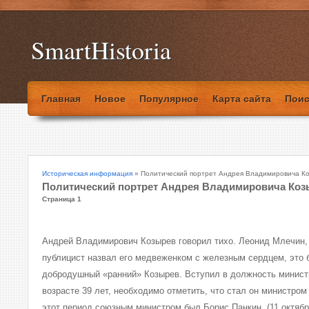
SmartHistoria
Главная
Новое
Популярное
Карта сайта
Поис
Историческая информация
» Политический портрет Андрея Владимировича К
Политический портрет Андрея Владимировича Коз
Страница 1
Андрей Владимирович Козырев говорил тихо. Леонид Млечин,
публицист назвал его медвеженком с железным сердцем, это 
добродушный «ранний» Козырев. Вступил в должность минист
возрасте 39 лет, необходимо отметить, что стал он министро
этот период союзным министром был Борис Панкин. (11 октября