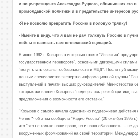
и вице-президента Александра Руцкого, обвинивших его в
промолдавской политики и в предательстве интересов ру
-Я не позволю превратить Россию в половую тряпку!
- Имейте в виду, что я вам не дам толкнуть Россию в пуч
войны и навязать нам югославский сценарий.
В июне 1992 г. Козырев в интервью газете "Известия" предуп
государственном перевороте", основными движущими силами к
"могут стать органы госбезопасности и МВД". После публикаци
данным специалистов экспертно-информационной группы "Пан
выступлений в печати высших руководителей Министерства бе
которых заявление Козырева "подверглось резкой критике; вы
предположения о возможности его отставки."
"Козырев с самого начала однозначно поддерживал действия
Чечне "- об этом сообщило "Радио России" (20 октября 1995 г.
что "это не только наше право, но и наша обязанность, -- не 
вооруженных формирований на своей территории. Международн