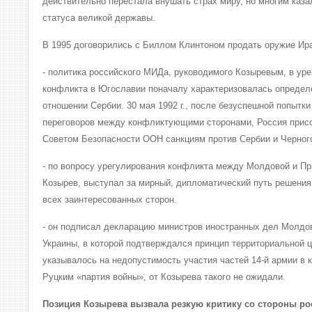
действительно перестала внушать страх миру, но многим казал
статуса великой державы.
В 1995 договорились с Биллом Клинтоном продать оружие Ира
- политика российского МИДа, руководимого Козыревым, в уре
конфликта в Югославии поначалу характеризовалась определ
отношении Сербии. 30 мая 1992 г., после безуспешной попытк
переговоров между конфликтующими сторонами, Россия прис
Советом Безопасности ООН санкциям против Сербии и Черног
- по вопросу урегулирования конфликта между Молдовой и При
Козырев, выступал за мирный, дипломатический путь решения
всех заинтересованных сторон.
- он подписал декларацию министров иностранных дел Молдо
Украины, в которой подтверждался принцип территориальной 
указывалось на недопустимость участия частей 14-й армии в 
Руцким «партия войны», от Козырева такого не ожидали.
Позиция Козырева вызвала резкую критику со стороны р