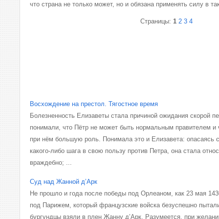
что страна не только может, но и обязана применять силу в та
Страницы:
1
2
3
4
Восхождение на престол. Тягостное время
Болезненность Елизаветы стала причиной ожидания скорой пе
понимали, что Пётр не может быть нормальным правителем и 
при нём большую роль. Понимала это и Елизавета: опасаясь 
какого-либо шага в свою пользу против Петра, она стала отно
враждебно; ...
Суд над Жанной д’Арк
Не прошло и года после победы под Орлеаном, как 23 мая 1430
под Парижем, который французские войска безуспешно пытали
бургундцы взяли в плен Жанну д’Арк. Разумеется, при желани