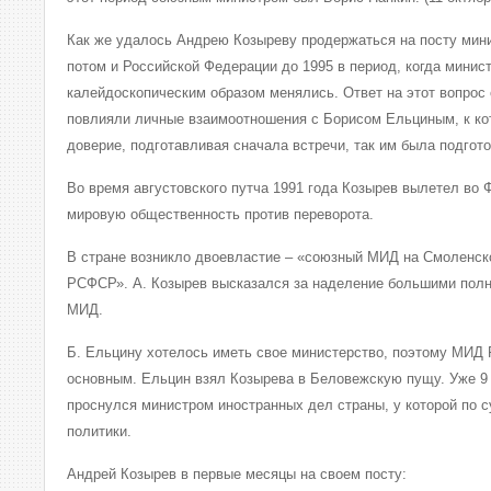
Как же удалось Андрею Козыреву продержаться на посту мин
потом и Российской Федерации до 1995 в период, когда минис
калейдоскопическим образом менялись. Ответ на этот вопрос
повлияли личные взаимоотношения с Борисом Ельциным, к ко
доверие, подготавливая сначала встречи, так им была подгот
Во время августовского путча 1991 года Козырев вылетел во 
мировую общественность против переворота.
В стране возникло двоевластие – «союзный МИД на Смоленс
РСФСР». А. Козырев высказался за наделение большими пол
МИД.
Б. Ельцину хотелось иметь свое министерство, поэтому МИД
основным. Ельцин взял Козырева в Беловежскую пущу. Уже 9
проснулся министром иностранных дел страны, у которой по 
политики.
Андрей Козырев в первые месяцы на своем посту: