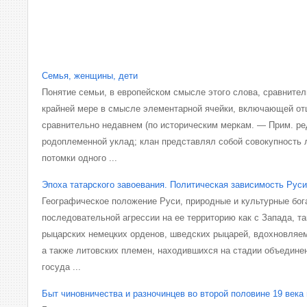
Семья, женщины, дети
Понятие семьи, в европейском смысле этого слова, сравнитель
крайней мере в смысле элементарной ячейки, включающей отц
сравнительно недавнем (по историческим меркам. — Прим. ре
родоплеменной уклад; клан представлял собой совокупность 
потомки одного ...
Эпоха татарского завоевания. Политическая зависимость Руси
Географическое положение Руси, природные и куль­турные бог
последовательной агрессии на ее территорию как с Запада, та
рыцарских немецких орденов, шведских рыцарей, вдохновляе
а также литовских племен, находившихся на стадии объедине­
госуда ...
Быт чиновничества и разночинцев во второй половине 19 века 