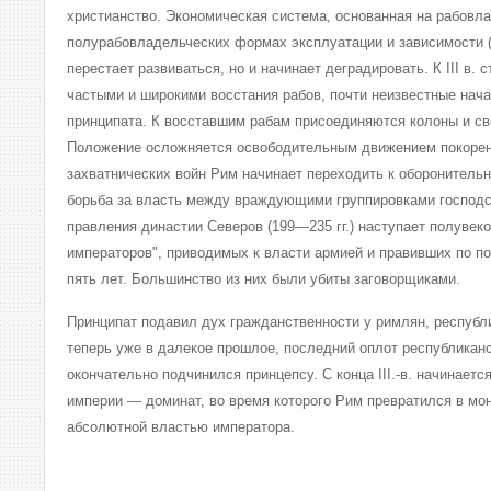
христианство. Экономическая система, основанная на рабовл
полурабовладельческих формах эксплуатации и зависимости (к
перестает развиваться, но и начинает деградировать. К III в. 
частыми и широкими восстания рабов, почти неизвестные нач
принципата. К восставшим рабам присоединяются колоны и св
Положение осложняется освободительным движением покоре
захватнических войн Рим начинает переходить к оборонительн
борьба за власть между враждующими группировками господ
правления династии Северов (199—235 гг.) наступает полувек
императоров", приводимых к власти армией и правивших по по
пять лет. Большинство из них были убиты заговорщиками.
Принципат подавил дух гражданственности у римлян, республ
теперь уже в далекое прошлое, последний оплот республикан
окончательно подчинился принцепсу. С конца III.-в. начинаетс
империи — доминат, во время которого Рим превратился в мо
абсолютной властью императора.