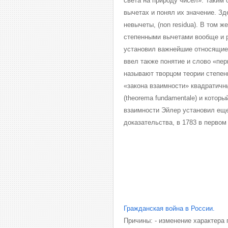
света на природу чисел». Таким 
вычетах и понял их значение. Зд
невычеты, (non residua). В том ж
степенными вычетами вообще и 
установил важнейшие относящиеся
ввел также понятие и слово «пе
называют творцом теории степен
«закона взаимности» квадратичн
(theorema fundamentale) и котор
взаимности Эйлер установил еще 
доказательства, в 1783 в перво
Гражданская война в России.
Причины: - изменение характера 