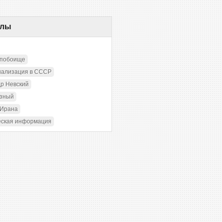
елы
 побоище
иализация в СССР
р Невский
озный
 Ирана
еская информация