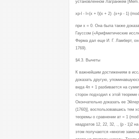
установленном Лагранжем [Mem. 
xp-l - l=(x + l)(x + 2) .(x+p - 1) (mo
при x = 0. Она была также доказ
Гауссом («Арифметические иссле
Ферма дал еще И. Г. Ламберт, ох
1769).
§4.3. Вычеты
К важнейшим достижениям в исс
доказать другую, упоминавшуюся
вида 4п + 1 разбивается на сумм
сторон подходил к этой теореме
Окончательно доказать ее Эйлеру
(1760)], воспользовавшись тем 
теоремы о сравнении ат = 1 (mod
квадратов 12, 22, 32, ., (р - 1)2
этом получаются «многие замеча