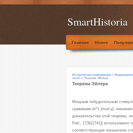
SmartHistoria
Главная
Новое
Популяр
Историческая информация
»
Выдающаяся 
чисел
» Теорема Эйлера
Теорема Эйлера
Мощным побудительным стимулом
сравнении атº1 (mod p), значени
доказательства этой теоремы, п
Petr., 1736(1741)] использовало
соответствующие показателю сте