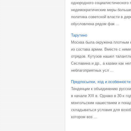
однородного социалистического 
недемократические меры большев
политика советской власти в де
обусловлена рядом фак ...
Тарутино
Москва была окружена плотным 
из состава армии. Вместе с ним
отрядов. Кутузов нашел талантли
Сеславина и др., а казаки как н
неблагоприятных усл ...
Предпосылки, ход и особенности
Тенденции к объединению русски
в начале XIII в. Однако в 30-х г
монгольским нашествием и понад
складываться условия для возоб
котором воз ...