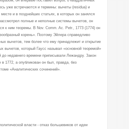
образом, он впервые поставил вопрос о квадратичных
есь уже встречаются и термины: вычеты (residua) и
е месте и в позднейших статьях, в которых он занялся
рассмотрел полные и неполные системы вычетов, он
 к ним теоремы. В Nov. Comm. Ac. Petr., 1773 (1774) он
рвообразный корень». Поэтому Эйлера справедливо
ных вычетов, тем более что ему принадлежит и открытие
ых вычетов, который Гаусс называл «основной теоремой»
ый до недавнего времени приписывали Лежандру. Закон
в 1772, а опубликован он был, правда, без
м томе «Аналитических сочинений».
политической власти - отказ большевиков от идеи