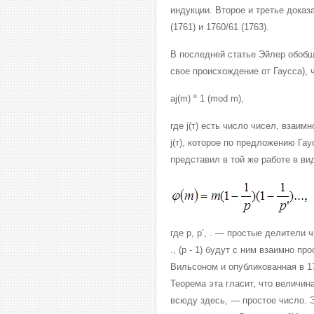
индукции. Второе и третье доказа
(1761) и 1760/61 (1763).
В последней статье Эйлер обобщ
свое происхождение от Гаусса), 
аj(m) º 1 (mod m),
где j(т) есть число чисел, взаи
j(т), которое по предложению Г
представил в той же работе в ви
где р, р’, . — простые делители ч
., (р - 1) будут с ним взаимно п
Вильсоном и опубликованная в 1
Теорема эта гласит, что величина 1
всюду здесь, — простое число. Э