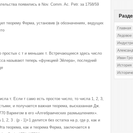
тельства появились в Nov. Comm. Ac. Petr. за 1758/59
Разд
ил теорему Ферма, установив (в обозначениях, ведущих
Главная
что
Ледовое
Индустр
Александ
мно простых с т и меньших т. Встречающееся здесь число
Иван Гр
аусса называют теперь «функцией Эйлера», последний
История
де
Историч
исла т. Если т само есть простое число, то числа 1, 2, 3,
ростыми, и получается важная теорема, высказанная Дж.
770 Варингом в его «Алгебраических размышлениях».
, 2, 3 . (р - 1)+1 делится без остатка на р, где р, как и
та теорема, как и теорема Ферма, заключается в