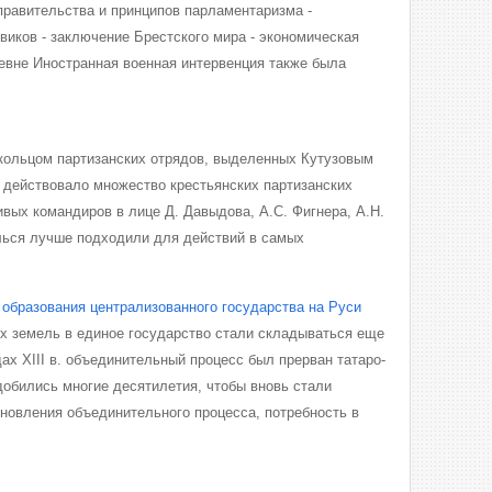
правительства и принципов парламентаризма -
иков - заключение Брестского мира - экономическая
ревне Иностранная военная интервенция также была
кольцом партизанских отрядов, выделенных Кутузовым
и действовало множество крестьянских партизанских
вых командиров в лице Д. Давыдова, А.С. Фигнера, А.Н.
елься лучше подходили для действий в самых
 образования централизованного государства на Руси
х земель в единое государство стали складываться еще
одах XIII в. объединительный процесс был прерван татаро-
обились многие десятилетия, чтобы вновь стали
новления объединительного процесса, потребность в