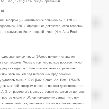
Ac. Bed., 1771 (1773)] общем сравнении
d р)
ана Эйлером («Аналитические сочинения», I, 1783) и
дования», 1801). Упрощенное доказательство теоремы
отно занимавшийся и теорией чисел (Nov. Acta Erud.,
ледовании целых чисел Эйлера привели старания
 уже, теорему Ферма о том, что всякое простое число
у двух квадратов. Эйлер многократно и с различных
 и при этом нашел ряд интересных предложений.
 удалось лишь в 1749 [Nov. Comm. Ac. Petr., 1754/55
ходом мыслей, которым он шел в первом доказательстве
 р). Это привело его к рассмотрению остатков от деления
 на простое число р. Эйлер немедленно увидел, что при
тельные свойства, изучение которых проливает немало