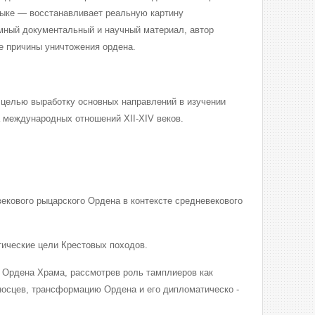
зыке — восстанавливает реальную картину
мный документальный и научный материал, автор
е причины уничтожения ордена.
целью выработку основных направлений в изучении
а международных отношений XII-XIV веков.
екового рыцарского Ордена в контексте средневекового
тические цели Крестовых походов.
 Ордена Храма, рассмотрев роль тамплиеров как
осцев, трансформацию Ордена и его дипломатическо -