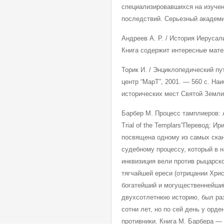
специализировавшихся на изучен
последствий. Серьезный академи
Андреев А. Р. / История Иерусали
Книга содержит интересные мате
Торик И. / Энциклопедический п
центр “МарТ”, 2001. — 560 с. Н
исторических мест Святой Земли,
Барбер М. Процесс тамплиеров: А
Trial of the Templars”Перевод: И
посвящена одному из самых ска
судебному процессу, который в н
инквизиция вели против рыцарск
тягчайшей ереси (отрицании Христ
богатейший и могущественнейший
двухсотлетнюю историю, был ра
сотни лет, но по сей день у орде
противники. Книга М. Барбера —