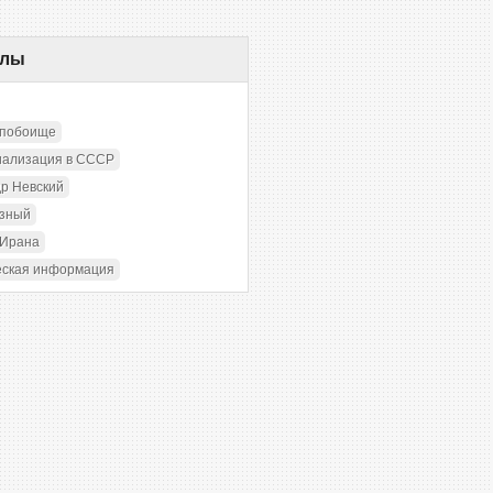
елы
 побоище
иализация в СССР
р Невский
озный
 Ирана
еская информация