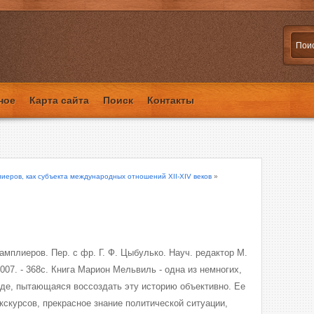
ное
Карта сайта
Поиск
Контакты
иеров, как субъекта международных отношений XII-XIV веков
»
мплиеров. Пер. с фр. Г. Ф. Цыбулько. Науч. редактор М.
007. - 368с. Книга Марион Мельвиль - одна из немногих,
оде, пытающаяся воссоздать эту историю объективно. Ее
кскурсов, прекрасное знание политической ситуации,