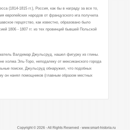
са (1814-1815 гг.), Россия, как бы в награду за все то,
ия европейских народов от французского ига получила
авское герцогство, как известно, образовано было
ей 1806 - 1807 гг. из тех провинций бывшей Польской
матель Валдемар Джульсруд, нашел фигурку из глины.
не холма Эль-Торо, неподалеку от мексиканского города
льные поиски, Джульсруд обнаружил, что подобных
му он нанял помощников (главным образом местных
Copyright © 2026 - All Rights Reserved - www.smart-historia.ru