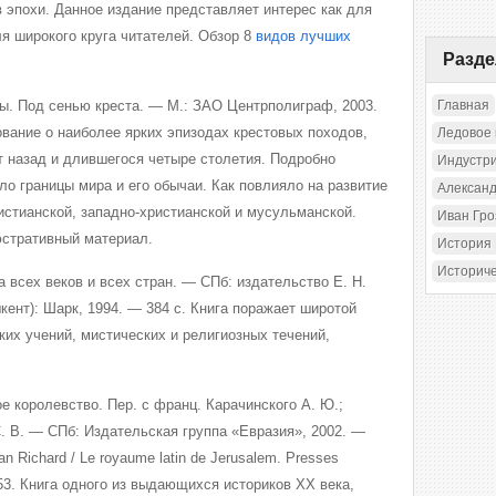
 эпохи. Данное издание представляет интерес как для
ля широкого круга читателей.
Обзор 8
видов лучших
Разд
ды. Под сенью креста. — М.: ЗАО Центрполиграф, 2003.
Главная
ование о наиболее ярких эпизодах крестовых походов,
Ледовое
т назад и длившегося четыре столетия. Подробно
Индустр
ило границы мира и его обычаи. Как повлияло на развитие
Александ
истианской, западно-христианской и мусульманской.
Иван Гр
юстративный материал.
История
Историч
а всех веков и всех стран. — СПб: издательство Е. Н.
шкент): Шарк, 1994. — 384 с. Книга поражает широтой
ких учений, мистических и религиозных течений,
 королевство. Пер. с франц. Карачинского А. Ю.;
. В. — СПб: Издательская группа «Евразия», 2002. —
n Richard / Le royaume latin de Jerusalem. Presses
 1953. Книга одного из выдающихся историков ХХ века,