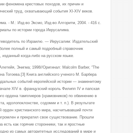
ии феномена крестовых походов, их причин и
ческий труд, охватывающий события ХI-XIV веков.
ма. - М.: Изд-во Эксмо, Изд-во Алгоритм, 2004. - 416 с.
риалы по истории города Иерусалима.
утеводитель по Израилю. — Иерусалим: Издательский
аиболее полный и самый подробный справочник
 изданный когда-либо на русском языке.
летейя, Энигма; 1998//Оригинал: Malcolm Barber, “The
рина Тогоева.[3] Книга английского ученого М. Барбера
ндальных событий европейской истории — знаменитому
ачале XIV в. французский король Филипп IV и папская
ого ордена тамплиеров (храмовников) по обвинению в
а, идолопоклонстве, содомии и т. п.). В результате
 орден христианского мира, насчитывавший почти
згромлен и прекратил свое существование. Прошли
на есть как горячие сторонники, так и яростные
 одно из самых авторитетных исследований в мире и