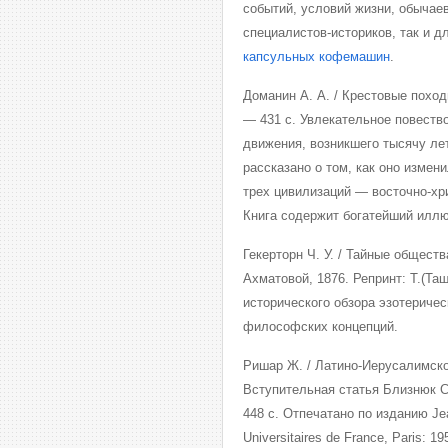
событий, условий жизни, обычаев
специалистов-историков, так и д
капсульных кофемашин
.
Доманин А. А. / Крестовые похо
— 431 с. Увлекательное повеств
движения, возникшего тысячу ле
рассказано о том, как оно измен
трех цивилизаций — восточно-хр
Книга содержит богатейший илл
Гекерторн Ч. У. / Тайные обществ
Ахматовой, 1876. Репринт: Т.(Та
исторического обзора эзотеричес
философских концепций.
Ришар Ж. / Латино-Иерусалимское
Вступительная статья Близнюк С
448 с. Отпечатано по изданию Jea
Universitaires de France, Paris: