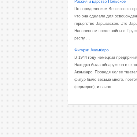
Россия и царство Польское
По определениям Венского конгрес
что она сделала для освобожден
герцогство Варшавское. Это Варш
Наполеоном после войны с Прусси
респу ...
Фигурки Акамбаро
В 1944 году немецкий предприни
Находка была обнаружена в скло
Акамбаро. Проведя более тщате
фигур было весьма много, поэто
фермеров), и начал ...