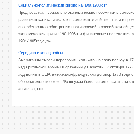
Социально-политический кризис начала 1900х гг.
Предпосылки: - социально-экономические пережитки в сельско
развитием капитализма как в сельском хозяйстве, так и в про
способствовало обострению противоречий в российском общест
экономический кризис 190-1903гг и финансовые последствия р
1904-1905гг усугуб ...
Середина и конец войны
Американцы смогли переломить ход битвы в свою пользу в 17
над британской армией в сражении у Саратоги 17 октября 1777
ход войны в США американо-французский договор 1778 года о 
оборонительном союзе. Французам было выгодно встать на ст
англичан, пос ...