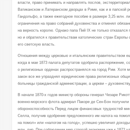
власти, право принимать и направлять послов, экстерриториа
Ватиканском и Латеранском дворцах в Риме, как и в папской р
Гандольфо, а также ежегодное пособие в размере 3,25 млн. л
ограничения на право собраний духовенства и отменял обязан
на верность королю. Однако папа Пий IХ не только отказался 
но и обратился к правительствам католических стран Европы 
его светскую власть.
Отношения между церковью и итальянским правительством ещ
когда в мае 1873 палата депутатов одобрила распоряжение, с
о религиозных орденах распространялся на город Рим. Хотя 
закон все же упразднял юридические права религиозных общи
больницы гражданской администрации, а церкви – духовенству
В начале 1870-х годов министр обороны генерал Чезаре Рикот
военно-морского флота адмирал Пакоре де Сен-Бон получили
обороноспособность Перед лицом финансовых трудностей ми
Селла, получив одобрение предложенного им налога на помол
на помол» или «налогом на голод», успешно увеличил доходы
млн. лир. При соблюдении мер строгой экономии уже к 1872 