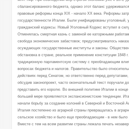
сбалансированного бюджета, однако этот баланс удерживался
правовые реформы конца XIX - начало XX века. Реформы зат
государственности Италии. Были унифицированы уголовный, 
гражданский кодексы. Новый Уголовный Кодекс вступил в силу 
Отменялась смертная казнь с заменой ее каторжными работам
свобода экономических забастовок; предусматривалось нака
осуждающих государственные институты и законы. Обществен
обстановка в стране, реальное применение конституции 1848 
традиционную парламентскую систему с преобладающим влия
вопросах бюджета и налогов. Правительство было относитель
действиях перед Сенатом, но ответственно перед депутатами,
обсудив законопроект, часто окончательный текст поручали д
представить его королю. Во внешней политике Италии в конце 
большей мере проявляются экспансионистские тенденции. Ит
начали борьбу за создание колоний в Северной и Восточной А
Италия постепенно из аграрной страны превращалась в аграр
сельское хозяйство и было еще преобладающим - в нем было 
Вместе с тем на всем развитии страны лежала печать незаве