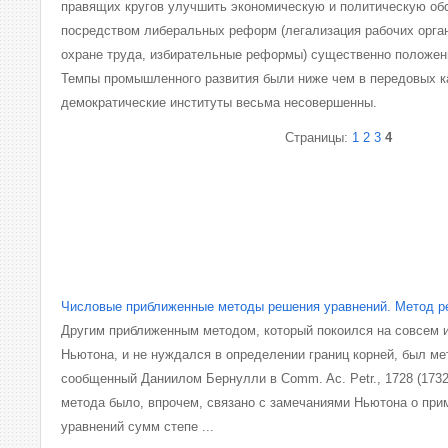
правящих кругов улучшить экономическую и политическую обс
посредством либеральных реформ (легализация рабочих органи
охране труда, избирательные реформы) существенно положени
Темпы промышленного развития были ниже чем в передовых к
демократические институты весьма несовершенны.
Страницы:
1
2
3
4
Числовые приближенные методы решения уравнений. Метод р
Другим приближенным методом, который покоился на совсем и
Ньютона, и не нуждался в определении границ корней, был ме
сообщенный Даниилом Бернулли в Comm. Ac. Petr., 1728 (1732
метода было, впрочем, связано с замечаниями Ньютона о при
уравнений сумм степе ...