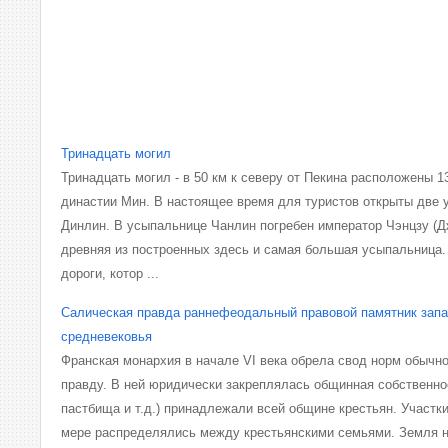
Тринадцать могил
Тринадцать могил - в 50 км к северу от Пекина расположены 1
династии Мин. В настоящее время для туристов открыты две 
Динлин. В усыпальнице Чанлин погребен император Чэнцзу (Дж
древняя из построенных здесь и самая большая усыпальница.
дороги, котор ...
Салическая правда раннефеодальный правовой памятник запа
средневековья
Франская монархия в начале VI века обрела свод норм обычн
правду. В ней юридически закреплялась общинная собственнос
пастбища и т.д.) принадлежали всей общине крестьян. Участк
мере распределялись между крестьянскими семьями. Земля н