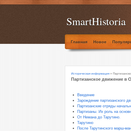
SmartHistoria
Главная
Новое
Популяр
Историческая информация
» Партизанско
Партизанское движение в О
Введение
Зарождение партизанского д
Партизанские отряды начальн
Партизаны. Их роль на основ
От Немана до Тарутино.
Тарутино
После Тарутинского марш-ма