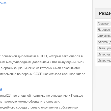
я­ды.
Разд
Главная
Ледовое
Индустр
Александ
Иван Гр
История
х советской дипломатии в ООН, который заключался в
Историч
сильным международным давлением США вынуждены были
 в организацию, многие из которых были союзниками
перемены: во-первых СССР насчитывал большое число
ей
ерины[23], во внешней политике по отношению к Польше
ль, которую можно обозначить словами:
аждебного соседа с целью округления собственных