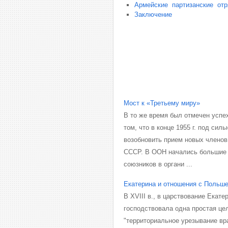
Ар­мей­ские пар­ти­зан­ские от­р
Заключение
Мост к «Третьему миру»
В то же время был отмечен успе
том, что в конце 1955 г. под 
возобновить прием новых членов
СССР. В ООН начались большие 
союзников в органи ...
Екатерина и отношения с Польш
В XVIII в., в царствование Екат
господствовала одна простая це
"территориальное урезывание вр