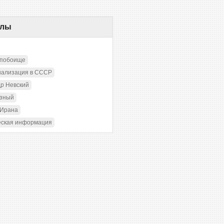
елы
 побоище
иализация в СССР
р Невский
озный
 Ирана
еская информация