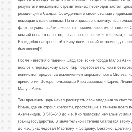
результате нескольких стремительных переходов застал Креза
резиденции в Сардах. Осажденный в своей столице лидийский
помощью к вавилонянам. На его призывы откликнулись только
флот не успел выйти в море, как пришло известие о падении Са
семьей попал в плен, но, согласно греческим источникам, с 
Враждебно настроенный к Киру вавилонский летописец утверж
был казнен[7].
После известия о падении Сард греческие города Малой Азии
послов к персидскому царю. Кир потребовал полной и безогов
ионийских городов, за исключением морского порта Милета, к
привилегии. Вскоре полководцы Кира завоевали Карию, Ликию
Малую Азию.
Тем временем царь начал расширять свои владения за счет т
Иране, где он строил крепости, простоявшие в течение всего 
Ахеменидов. В 546–540 до н.э. Кир приложил немалые усилия
границ государства. В значительной степени благодаря этому 
до н.э., унаследовал Маргиану и Согдиану, Бактрию, Драгиан