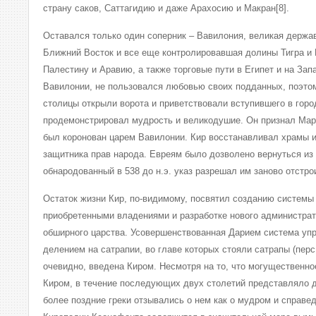
страну саков, Саттагидию и даже Арахосию и Макран[8].
Оставался только один соперник – Вавилония, великая держа
Ближний Восток и все еще контролировавшая долины Тигра и
Палестину и Аравию, а также торговые пути в Египет и на Зап
Вавилонии, не пользовался любовью своих подданных, поэтому
столицы открыли ворота и приветствовали вступившего в горо
продемонстрировал мудрость и великодушие. Он признал Мард
был коронован царем Вавилонии. Кир восстанавливал храмы и
защитника прав народа. Евреям было дозволено вернуться из
обнародованный в 538 до н.э. указ разрешал им заново отстр
Остаток жизни Кир, по-видимому, посвятил созданию системы
приобретенными владениями и разработке нового администрат
обширного царства. Усовершенствованная Дарием система уп
делением на сатрапии, во главе которых стояли сатрапы (перс
очевидно, введена Киром. Несмотря на то, что могущественно
Киром, в течение последующих двух столетий представляло д
более поздние греки отзывались о нем как о мудром и справе