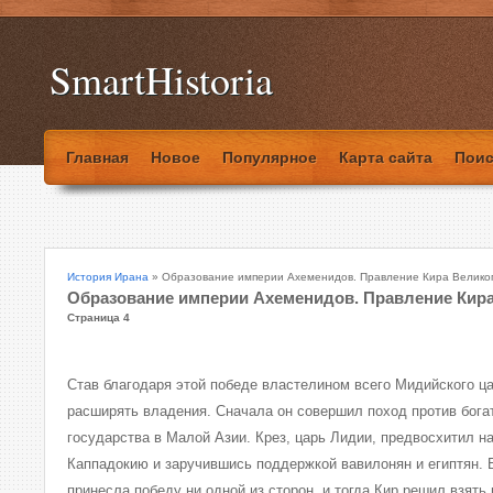
SmartHistoria
Главная
Новое
Популярное
Карта сайта
Поис
История Ирана
» Образование империи Ахеменидов. Правление Кира Велико
Образование империи Ахеменидов. Правление Кир
Страница 4
Став благодаря этой победе властелином всего Мидийского ца
расширять владения. Сначала он совершил поход против бога
государства в Малой Азии. Крез, царь Лидии, предвосхитил н
Каппадокию и заручившись поддержкой вавилонян и египтян. 
принесла победу ни одной из сторон, и тогда Кир решил взять 