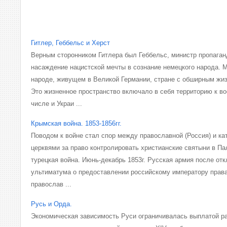
Гитлер, Геббельс и Херст
Верным сторонником Гитлера был Геббельс, министр пропаган
насаждение нацистской мечты в сознание немецкого народа. 
народе, живущем в Великой Германии, стране с обширным жи
Это жизненное пространство включало в себя территорию к во
числе и Украи ...
Крымская война. 1853-1856гг.
Поводом к войне стал спор между православной (Россия) и ка
церквями за право контролировать христианские святыни в Пал
турецкая война. Июнь-декабрь 1853г. Русская армия после от
ультиматума о предоставлении российскому императору прав
православ ...
Русь и Орда.
Экономическая зависимость Руси ограничивалась выплатой ра