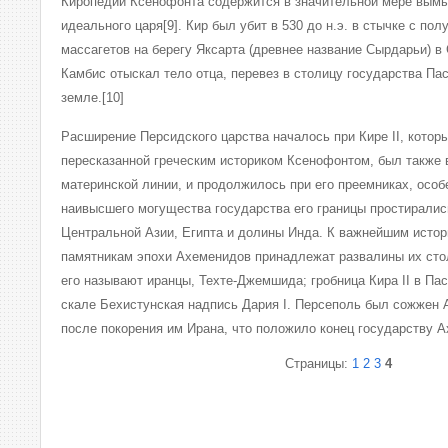
Киропедии Ксенофонта содержится в значительной мере вымы
идеального царя[9]. Кир был убит в 530 до н.э. в стычке с п
массагетов на берегу Яксарта (древнее название Сырдарьи) в
Камбис отыскал тело отца, перевез в столицу государства Пас
земле.[10]
Расширение Персидского царства началось при Кире II, которы
пересказанной греческим историком Ксенофонтом, был также 
материнской линии, и продолжилось при его преемниках, особе
наивысшего могущества государства его границы простиралис
Центральной Азии, Египта и долины Инда. К важнейшим истор
памятникам эпохи Ахеменидов принадлежат развалины их стол
его называют иранцы, Техте-Джемшида; гробница Кира II в Па
скале Бехистунская надпись Дария I. Персеполь был сожжен
после покорения им Ирана, что положило конец государству 
Страницы:
1
2
3
4