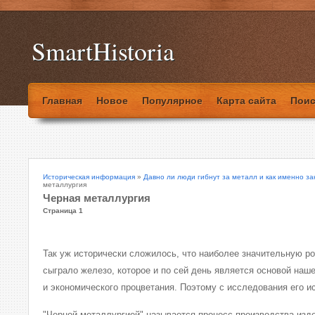
SmartHistoria
Главная
Новое
Популярное
Карта сайта
Поис
Историческая информация
»
Давно ли люди гибнут за металл и как именно за
металлургия
Черная металлургия
Страница 1
Так уж исторически сложилось, что наиболее значительную ро
сыграло железо, которое и по сей день является основой наш
и экономического процветания. Поэтому с исследования его и
"Черной металлургией" называется процесс производства изде