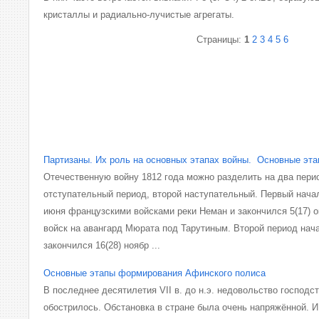
кристаллы и радиально-лучистые агрегаты.
Страницы:
1
2
3
4
5
6
Партизаны. Их роль на основных этапах войны. Основные эт
Отечественную войну 1812 года можно разделить на два пери
отступательный период, второй наступательный. Первый нача
июня французскими войсками реки Неман и закончился 5(17) о
войск на авангард Мюрата под Тарутиным. Второй период нача
закончился 16(28) ноябр ...
Основные этапы формирования Афинского полиса
В последнее десятилетия VII в. до н.э. недовольство господс
обострилось. Обстановка в стране была очень напряжённой. И