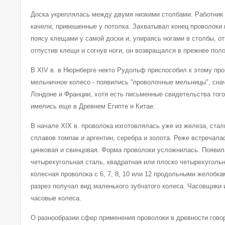
Доска укреплялась между двумя низкими столбами. Работник 
качели, привешенные у потолка. Захватывал конец проволоки 
поясу клещами у самой доски и, упираясь ногами в столбы, о
отпустив клещи и согнув ноги, он возвращался в прежнее пол
В XIV в. в Нюрнберге некто Рудольф приспособил к этому пр
мельничное колесо - появились "проволочные мельницы", снача
Лондоне и Франции, хотя есть письменные свидетельства тог
имелись еще в Древнем Египте и Китае.
В начале XIX в. проволока изготовлялась уже из железа, стал
сплавов томпак и аргентин, серебра и золота. Реже встречала
цинковая и свинцовая. Форма проволоки усложнилась. Появил
четырехугольная сталь, квадратная или плоско четырехугольн
колесная проволока с 6, 7, 8, 10 или 12 продольными желобка
разрез получал вид маленького зубчатого колеса. Часовщики 
часовые колеса.
О разнообразии сфер применения проволоки в древности гово