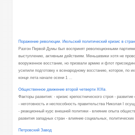
Поражение революции. Июльский политический кризис в стра
Разгон Первой Думы был воспринят революционными партиями
выступлению, активным действиям. Меньшевики хотя не пров
вооруженное восстание, но призвали армию и флот присоедин
усилили подготовку к всенародному восстанию, которое, по и
конце лета начале осени 1 ...
Общественное движение второй четверти XIXв.
Факторы развития: - кризис крепостнического строя - развити
- неготовность и неспособность правительства Николая I ос
- реакционный курс внешней политики - влияние опыта общест
развития западных стран - влияние социальных, политических
Петровский Завод