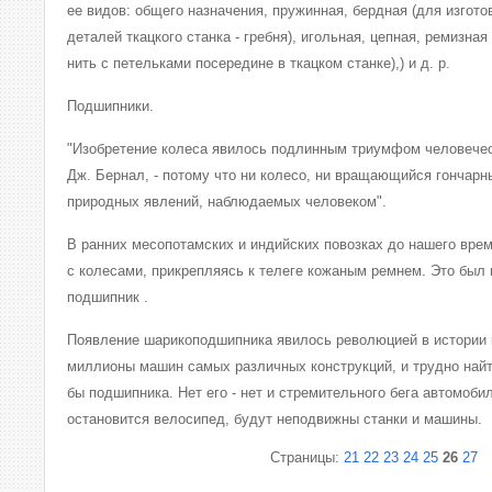
ее видов: общего назначения, пружинная, бердная (для изгот
деталей ткацкого станка - гребня), игольная, цепная, ремизна
нить с петельками посередине в ткацком станке),) и д. р.
Подшипники.
"Изобретение колеса явилось подлинным триумфом человеческ
Дж. Бернал, - потому что ни колесо, ни вращающийся гончарн
природных явлений, наблюдаемых человеком".
В ранних месопотамских и индийских повозках до нашего вре
с колесами, прикрепляясь к телеге кожаным ремнем. Это был
подшипник .
Появление шарикоподшипника явилось революцией в истории 
миллионы машин самых различных конструкций, и трудно найт
бы подшипника. Нет его - нет и стремительного бега автомобил
остановится велосипед, будут неподвижны станки и машины.
Страницы:
21
22
23
24
25
26
27