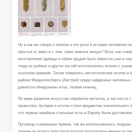
Ну и как же говоря о железе и его роли в истории человечеств
простых и, вместе с тем, таких важных вещах? Игла, как сов
изготовления одежды и обуви орудие было известно уже в пе
тогда из рыбных и других костей изготовлялись иголки с ушк
осколком кремния. Затем появились металлические иголки и б
районе Магдаленсберга (Австрия) среди найденных железных 
давности обнаружены иглы, лезвия ножниц.
По мере развития искусства обработки металла, в частности 
проволоки, булавки и иголки стали предметом значительного 
что первые швейные стальные иглы в Европу были доставлен
Пуговицы и ременные пряжки, так же использовались людьми 
причем их всегда (или почти всегда) изготовляли именно из ме