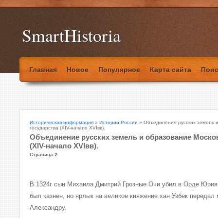
SmartHistoria
Главная
Новое
Популярное
Карта сайта
Поис
Историческая информация
»
Истории России
» Объединение русских земель и
государства (XIV-начало XVIвв).
Объединение русских земель и образование Москов
(XIV-начало XVIвв).
Страница 2
В 1324г сын Михаила Дмитрий Грозные Очи убил в Орде Юрия.
был казнен, но ярлык на великое княжение хан Узбек передал
Александру.