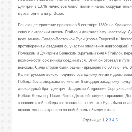
Дмитрий в 1378г лично возглавил полки и нанес сокрушитель
мурзы Бегича на р. Воже.
Решающее сражение произошло 8 сентября 1380г на Куликово
союз с литовским князем Ягайло и двигался ему навстречу. Д
всех земель Северо-Восточной Руси (кроме Тверской и Нижег
противоречивы сведения об участии ополчения новгородцев)
Полоцким и Дмитрием Брянским (братьями князя Ягайло), пер
возможности союзникам соединиться. Этим он отрезал и пути
войскам. Силы сторон были равны - примерно по 50 тыс чел. В
Калке, русское войско подчинялось одному князю и действова
Победа была одержана во многом благодаря засадному полку,
двоюродный брат Дмитрия Владимир Андреевич Серпуховский
Боброк-Волынец. После битвы Дмитрий получил прозвище Дон
значение этой победы заключалось в том, что Русь была спас
окончательно закрепила за собой роль объединителя.
Страницы:
1
2
3
4
5