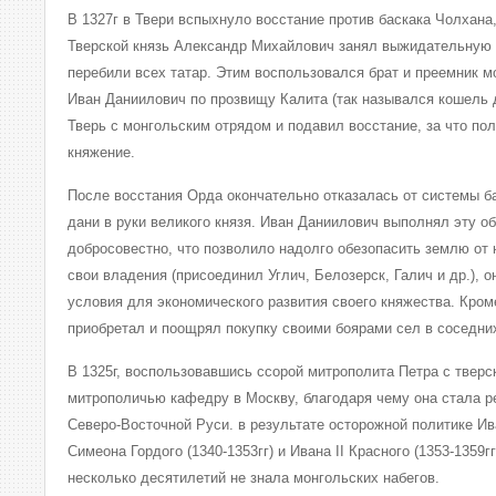
В 1327г в Твери вспыхнуло восстание против баскака Чолхана,
Тверской князь Александр Михайлович занял выжидательную 
перебили всех татар. Этим воспользовался брат и преемник м
Иван Даниилович по прозвищу Калита (так назывался кошель д
Тверь с монгольским отрядом и подавил восстание, за что по
княжение.
После восстания Орда окончательно отказалась от системы б
дани в руки великого князя. Иван Даниилович выполнял эту о
добросовестно, что позволило надолго обезопасить землю от
свои владения (присоединил Углич, Белозерск, Галич и др.), 
условия для экономического развития своего княжества. Кром
приобретал и поощрял покупку своими боярами сел в соседни
В 1325г, воспользовавшись ссорой митрополита Петра с тверс
митрополичью кафедру в Москву, благодаря чему она стала 
Северо-Восточной Руси. в результате осторожной политике Ив
Симеона Гордого (1340-1353гг) и Ивана II Красного (1353-1359г
несколько десятилетий не знала монгольских набегов.