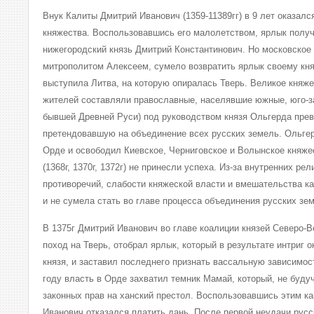
Внук Калиты Дмитрий Иванович (1359-11389гг) в 9 лет оказалс
княжества. Воспользовавшись его малолетством, ярлык получ
нижегородский князь Дмитрий Константинович. Но московское
митрополитом Алексеем, сумело возвратить ярлык своему кня
выступила Литва, на которую опиралась Тверь. Великое княжес
жителей составляли православные, населявшие южные, юго-з
бывшей Древней Руси) под руководством князя Ольгерда пре
претендовавшую на объединение всех русских земель. Ольге
Орде и освободил Киевское, Черниговское и Волынское княже
(1368г, 1370г, 1372г) не принесли успеха. Из-за внутренних ре
противоречий, слабости княжеской власти и вмешательства ка
и не сумела стать во главе процесса объединения русских зе
В 1375г Дмитрий Иванович во главе коалиции князей Северо-
поход на Тверь, отобрал ярлык, который в результате интриг о
князя, и заставил последнего признать вассальную зависимос
году власть в Орде захватил темник Мамай, который, не буду
законных прав на ханский престол. Воспользовавшись этим к
Иванович отказался платить дань. После первой неудачи русск