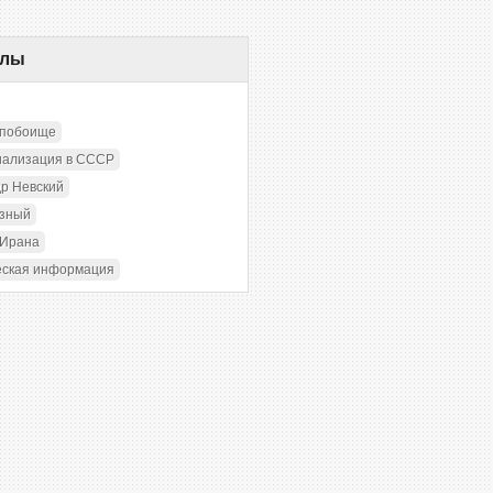
елы
 побоище
иализация в СССР
р Невский
озный
 Ирана
еская информация