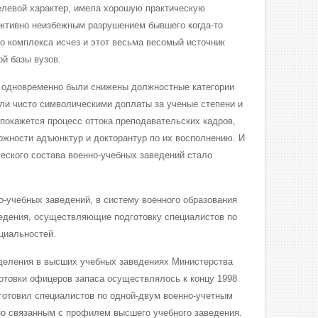
елевой характер, имела хорошую практическую
ективно неизбежным разрушением бывшего когда-то
 комплекса исчез и этот весьма весомый источник
ой базы вузов.
о одновременно были снижены должностные категории
али чисто символическими доплаты за ученые степени и
 покажется процесс оттока преподавательских кадров,
жности адъюнктур и докторантур по их восполнению. И
ческого состава военно-учебных заведений стало
о-учебных заведений, в систему военного образования
едения, осуществляющие подготовку специалистов по
циальностей.
деления в высших учебных заведениях Министерства
отовки офицеров запаса осуществлялось к концу 1998
 готовил специалистов по одной-двум военно-учетным
о связанным с профилем высшего учебного заведения.