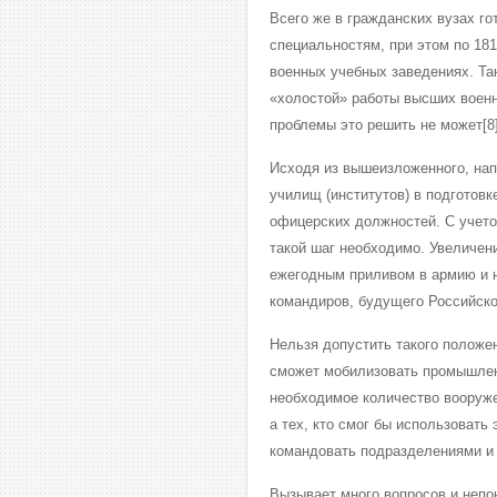
Всего же в гражданских вузах г
специальностям, при этом по 18
военных учебных заведениях. Та
«холостой» работы высших военн
проблемы это решить не может[8]
Исходя из вышеизложенного, на
училищ (институтов) в подготов
офицерских должностей. С учет
такой шаг необходимо. Увеличен
ежегодным приливом в армию и 
командиров, будущего Российско
Нельзя допустить такого положе
сможет мобилизовать промышленн
необходимое количество вооруже
а тех, кто смог бы использовать
командовать подразделениями и 
Вызывает много вопросов и непо