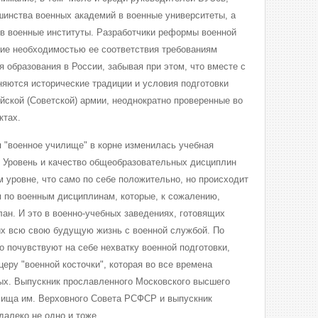
инства военных академий в военные университеты, а
в военные институты. Разработчики реформы военной
ие необходимостью ее соответствия требованиям
 образования в России, забывая при этом, что вместе с
няются исторические традиции и условия подготовки
йской (Советской) армии, неоднократно проверенные во
ктах.
 "военное училище" в корне изменилась учебная
. Уровень и качество общеобразовательных дисциплин
 уровне, что само по себе положительно, но происходит
м по военным дисциплинам, которые, к сожалению,
лан. И это в военно-учебных заведениях, готовящих
их всю свою будущую жизнь с военной службой. По
о почувствуют на себе нехватку военной подготовки,
еру "военной косточки", которая во все времена
ых. Выпускник прославленного Московского высшего
лища им. Верховного Совета РСФСР и выпускник
далеко не одно и тоже.