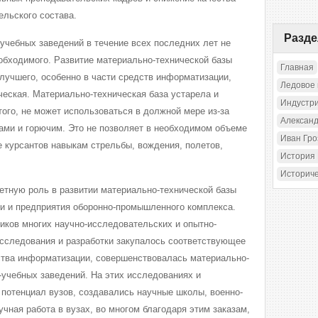
ельского состава.
Разд
учебных заведений в течение всех последних лет не
обходимого. Развитие материально-технической базы
Главная
 лучшего, особенно в части средств информатизации,
Ледовое
ческая. Материально-техническая база устарела и
Индустр
того, не может использоваться в должной мере из-за
Александ
ами и горючим. Это не позволяет в необходимом объеме
Иван Гр
е курсантов навыкам стрельбы, вождения, полетов,
История
Историч
метную роль в развитии материально-технической базы
ии и предприятия оборонно-промышленного комплекса.
чиков многих научно-исследовательских и опытно-
 исследования и разработки закупалось соответствующее
ства информатизации, совершенствовалась материально-
-учебных заведений. На этих исследованиях и
 потенциал вузов, создавались научные школы, военно-
чная работа в вузах, во многом благодаря этим заказам,