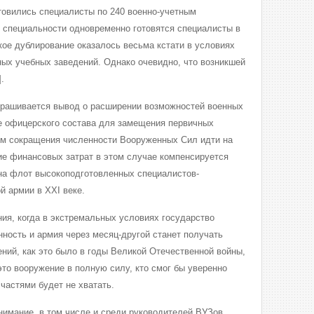
отовились специалисты по 240 военно-учетным
1 специальности одновременно готовятся специалисты в
кое дублирование оказалось весьма кстати в условиях
ых учебных заведений. Однако очевидно, что возникшей
.
прашивается вывод о расширении возможностей военных
ке офицерского состава для замещения первичных
ом сокращения численности Вооруженных Сил идти на
ие финансовых затрат в этом случае компенсируется
на флот высокоподготовленных специалистов-
й армии в XXI веке.
ния, когда в экстремальных условиях государство
ость и армия через месяц-другой станет получать
ний, как это было в годы Великой Отечественной войны,
 это вооружение в полную силу, кто смог бы уверенно
частями будет не хватать.
нимание, в том числе и среди руководителей ВУЗов,