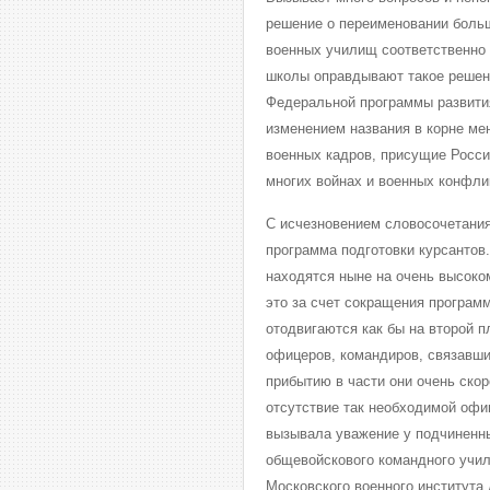
решение о переименовании больш
военных училищ соответственно 
школы оправдывают такое решен
Федеральной программы развития
изменением названия в корне ме
военных кадров, присущие Росси
многих войнах и военных конфли
С исчезновением словосочетания
программа подготовки курсантов
находятся ныне на очень высоком
это за счет сокращения програм
отодвигаются как бы на второй п
офицеров, командиров, связавш
прибытию в части они очень скор
отсутствие так необходимой офиц
вызывала уважение у подчиненн
общевойскового командного учи
Московского военного института 