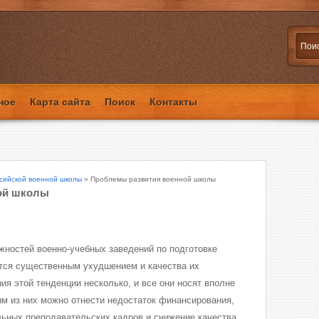
ное
Карта сайта
Поиск
Контакты
сийской военной школы
» Проблемы развития военной школы
ой школы
ностей военно-учебных заведений по подготовке
тся существенным ухудшением и качества их
ия этой тенденции несколько, и все они носят вполне
ым из них можно отнести недостаток финансирования,
ьных преподавательских кадров и снижение качества