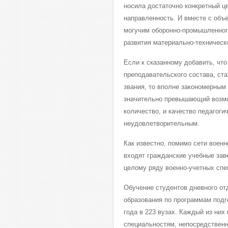
носила достаточно конкретный ц
направленность. И вместе с объ
могучим оборонно-промышленного
развития материально-техническ
Если к сказанному добавить, чт
преподавательского состава, ст
звания, то вполне закономерным
значительно превышающий возмо
количество, и качество педагоги
неудовлетворительным.
Как известно, помимо сети военн
входят гражданские учебные зав
целому ряду военно-учетных спе
Обучение студентов дневного от
образования по программам подг
года в 223 вузах. Каждый из них
специальностям, непосредственн