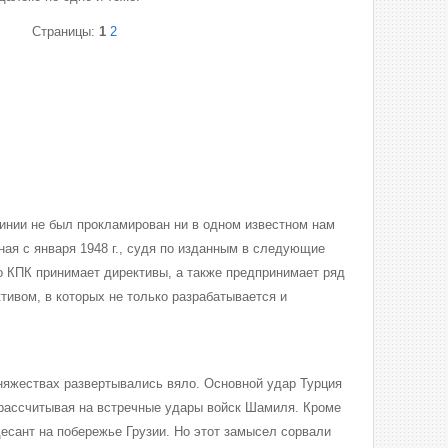
Страницы:
1
2
линии не был прокламирован ни в одном известном нам
ная с января 1948 г., судя по изданным в следующие
 КПК принимает директивы, а также предпринимает ряд
тивом, в которых не только разрабатывается и
няжествах развертывались вяло. Основной удар Турция
 рассчитывая на встречные удары войск Шамиля. Кроме
десант на побережье Грузии. Но этот замысел сорвали