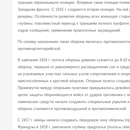
траншеи образовывали позицию. Впервые такие позиции появил
Западном фронте. С 1915 г. создается вторая позиция. На не
резервы. Особенности развития обороны всех воюющих сторон 
глубины; повсеместный переход к траншеям полного профиля;
ходов сообщения; применение проволочных заграждений.
По своему назначению такая оборона являлась противопехотн
противоартиллерийской.
В кампании 1916 г. полоса обороны дивизии сужается до 8-10 
оборону, перешли от равномерного распределения сил и сред
на угрожаемых участках сильных узлов сопротивления и опор
приспособленных к круговой обороне. Опорные пункты создав
Промежутки между опорными пунктами прикрывались ружейно
целях защиты обороняющихся войск от ударов противника с в
химических средств начали создавать специальные укрытия и
оборона становится противовоздушной и противохимической.
С 1917 г. немцы начали создавать передовую зону обороны (пр
Французы в 1918 г. увеличили глубину предполья (полосы обе