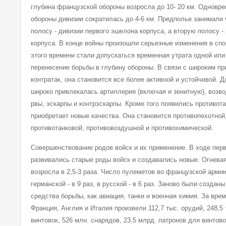
глубина французской обороны возросла до 10- 20 км. Одновр
обороны дивизии сократилась до 4-6 км. Предполье занимали 
полосу - дивизии первого эшелона корпуса, а вторую полосу -
корпуса. В конце войны произошли серьезные изменения в спо
этого времени стали допускаться временная утрата одной или
перенесение борьбы в глубину обороны. В связи с широким п
контратак, она становится все более активной и устойчивой. 
широко привлекалась артиллерия (включая и зенитную), возв
рвы, эскарпы и контрэскарпы. Кроме того появились противот
приобретает новые качества. Она становится противопехотной
противотанковой, противовоздушной и противохимической.
Совершенствование родов войск и их применение. В ходе пер
развивались старые роды войск и создавались новые. Огнева
возросла в 2,5-3 раза. Число пулеметов во французской армии
германской - в 9 раз, в русской - в 6 раз. Заново были создан
средства борьбы, как авиация, танки и военная химия. За вре
Франция, Англия и Италия произвели 112,7 тыс. орудий, 248,5 
винтовок, 526 млн. снарядов, 23,5 млрд. патронов для винтово