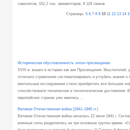
самолетов, 152,2 тыс. авиамоторов, 8 118 танков
Страницы:
5
6
7
8
9
10
11
12
13
14
1
Историческая обусловленность эпохи просвещения
XVIII в. вошел в историю как век Просвещения. Мыс­лителей, 
отличало стремление си­стематизировать и углубить знания о 
ментальные исследования стали приобретать все боль­шее зн
способствовали технические и тех­нологические достижения. В
европей­ских странах уже имелись ...
Великая Отечественная война (1941–1945 гг.)
Великая Отечественная война началась 22 июня 1941 г. Согл
военные силы разделились на три основные группы армии: «С
базе приграничных округов были созданы: 1) Северный фронт (