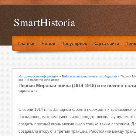
SmartHistoria
Главная
Новое
Популярное
Карта сайта
Поис
Историческая информация
»
Войны капиталистического общества
» Первая Ми
военно-политические итоги
Первая Мировая война (1914-1918) и ее военно-поли
Страница 10
С осени 1914 г. на Западном фронте переходят к траншейной 
находилось максимальное число солдат, поскольку пулеметов
создать плотный огонь можно было только таким способом. Д
создавали вторую и третью траншеи. Расстояние между транше